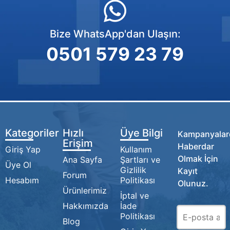
Bize WhatsApp'dan Ulaşın:
0501 579 23 79
Kategoriler
Hızlı
Üye Bilgi
Kampanyalar
Erişim
Haberdar
Giriş Yap
Kullanım
Olmak İçin
Ana Sayfa
Şartları ve
Üye Ol
Gizlilik
Kayıt
Forum
Hesabım
Politikası
Olunuz.
Ürünlerimiz
İptal ve
Hakkımızda
İade
Politikası
Blog