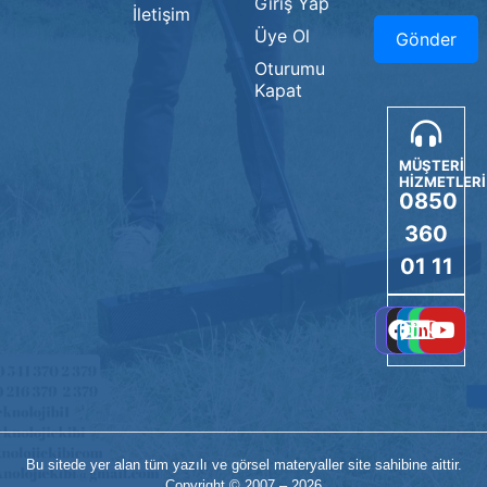
Giriş Yap
İletişim
Üye Ol
Oturumu
Kapat
MÜŞTERİ
HİZMETLERİ
0850
360
01 11
Bu sitede yer alan tüm yazılı ve görsel materyaller site sahibine aittir.
Copyright © 2007 – 2026