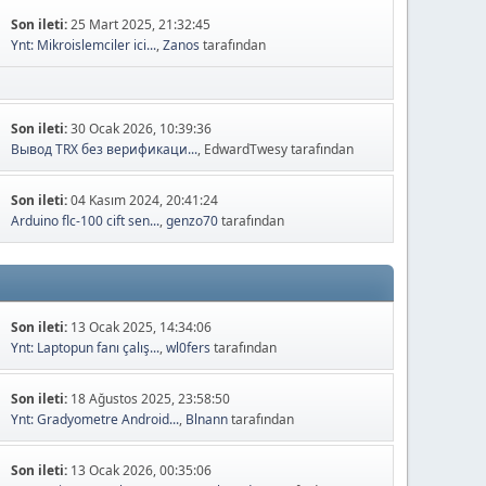
Son ileti:
25 Mart 2025, 21:32:45
Ynt: Mikroislemciler ici...
,
Zanos
tarafından
Son ileti:
30 Ocak 2026, 10:39:36
Вывод TRX без верификаци...
, EdwardTwesy tarafından
Son ileti:
04 Kasım 2024, 20:41:24
Arduino flc-100 cift sen...
,
genzo70
tarafından
Son ileti:
13 Ocak 2025, 14:34:06
Ynt: Laptopun fanı çalış...
,
wl0fers
tarafından
Son ileti:
18 Ağustos 2025, 23:58:50
Ynt: Gradyometre Android...
,
Blnann
tarafından
Son ileti:
13 Ocak 2026, 00:35:06