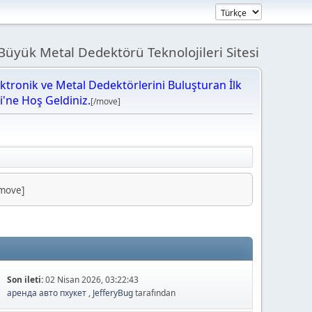
üyük Metal Dedektörü Teknolojileri Sitesi
ektronik ve Metal Dedektörlerini Buluşturan İlk
bi'ne Hoş Geldiniz.
[/move]
/move]
Son ileti:
02 Nisan 2026, 03:22:43
аренда авто пхукет
,
JefferyBug
tarafından