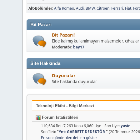
Alt-Bölümler
Alfa Romeo
Audi
BMW
Citroen
Ferrari
Fiat
For
Bit Pazarı
Bit Pazarı!
Elde kalmış kullanılmayan malzemeler, cihazlar 
Moderatör:
bay17
Site Hakkında
Duyurular
Site hakkında duyurular
Teknoloji Ekibi - Bilgi Merkezi
Forum İstatistikleri
110,634 İleti 7,263 Konu 6,060 Üye - Son Üye:
yasin
Son İleti:
"
Ynt: GARRETT DEDEKTÖR
"
(20 Temmuz 2026,
En son gönderilen iletileri göster