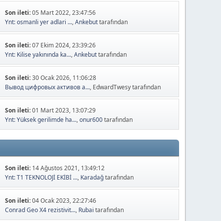
Son ileti:
05 Mart 2022, 23:47:56
Ynt: osmanli yer adlari ...
,
Ankebut
tarafından
Son ileti:
07 Ekim 2024, 23:39:26
Ynt: Kilise yakınında ka...
,
Ankebut
tarafından
Son ileti:
30 Ocak 2026, 11:06:28
Вывод цифровых активов а...
, EdwardTwesy tarafından
Son ileti:
01 Mart 2023, 13:07:29
Ynt: Yüksek gerilimde ha...
,
onur600
tarafından
Son ileti:
14 Ağustos 2021, 13:49:12
Ynt: T1 TEKNOLOJİ EKİBİ ...
,
Karadağ
tarafından
Son ileti:
04 Ocak 2023, 22:27:46
Conrad Geo X4 rezistivit...
,
Rubai
tarafından