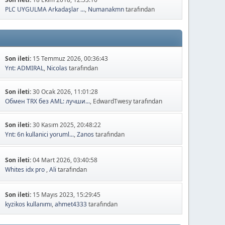
PLC UYGULMA Arkadaşlar ...
,
Numanakmn
tarafından
Son ileti:
15 Temmuz 2026, 00:36:43
Ynt: ADMIRAL
,
Nicolas
tarafından
Son ileti:
30 Ocak 2026, 11:01:28
Обмен TRX без AML: лучши...
, EdwardTwesy tarafından
Son ileti:
30 Kasım 2025, 20:48:22
Ynt: 6n kullanici yoruml...
,
Zanos
tarafından
Son ileti:
04 Mart 2026, 03:40:58
Whites idx pro
,
Ali
tarafından
Son ileti:
15 Mayıs 2023, 15:29:45
kyzikos kullanımı
,
ahmet4333
tarafından