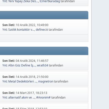
Ynt: Yeni Yapay Zeka Des...
,
tcmertkaradag
tarafından
Son ileti:
10 Aralık 2022, 10:49:00
Ynt: Satılık kontaktör v...
,
defineciii
tarafından
Son ileti:
04 Aralık 2024, 11:46:57
Ynt: Altın Göz Define İş...
,
wrath34
tarafından
Son ileti:
14 Aralık 2018, 21:50:00
Ynt: Metal Dedektörleri ...
,
magnetron
tarafından
Son ileti:
14 Mart 2017, 18:23:13
Ynt: alternatif akım ve ...
,
#Anonim#
tarafından
Son ileti:
18 Ekim 2018, 12:53:10