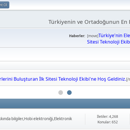
ıt Ol
Türkiyenin ve Ortadoğunun En B
Türkiye'nin El
Haberler:
[move]
Sitesi Teknoloji Eki
erini Buluşturan İlk Sitesi Teknoloji Ekibi'ne Hoş Geldiniz.
[
İletiler: 4,268
ında bilgiler,Hobi elektroniği,Elektronik
Konular: 652