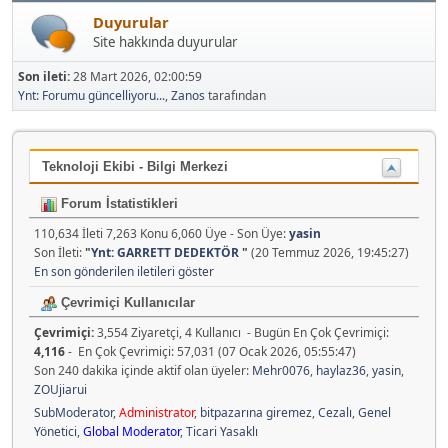
Duyurular
Site hakkında duyurular
Son ileti:
28 Mart 2026, 02:00:59
Ynt: Forumu güncelliyoru...
,
Zanos
tarafından
Teknoloji Ekibi - Bilgi Merkezi
Forum İstatistikleri
110,634 İleti 7,263 Konu 6,060 Üye - Son Üye:
yasin
Son İleti:
"
Ynt: GARRETT DEDEKTÖR
"
(20 Temmuz 2026, 19:45:27)
En son gönderilen iletileri göster
Çevrimiçi Kullanıcılar
Çevrimiçi:
3,554 Ziyaretçi, 4 Kullanıcı - Bugün En Çok Çevrimiçi:
4,116
- En Çok Çevrimiçi: 57,031 (07 Ocak 2026, 05:55:47)
Son 240 dakika içinde aktif olan üyeler:
Mehr0076
,
haylaz36
,
yasin
,
ZOUjiarui
SubModerator
,
Administrator
,
bitpazarına giremez
,
Cezalı
,
Genel
Yönetici
,
Global Moderator
,
Ticari Yasaklı