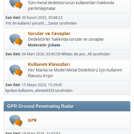
Tüm metal dedektörünün kullanımları hakkında
yardımlaşmalar
Son ileti:
30 Kasım 2025, 20:48:22
Ynt: 6n kullanici yoruml...
,
Zanos
tarafından
Sorular ve Cevaplar
Dedektörler hakkında sorular ve cevaplar
Moderatör:
jickata
Son ileti:
04 Mart 2026, 03:40:58
Whites idx pro
,
Ali
tarafından
Kullanım Klavuzları
Her Marka ve Model Metal Dedektörü İçin Kullanım
Klavuzu Arşivi
Son ileti:
15 Mayıs 2023, 15:29:45
kyzikos kullanımı
,
ahmet4333
tarafından
GPR Ground Penetrating Radar
GPR
Son ileti:
19 Mart 2025, 21:07:54