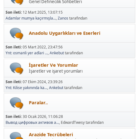
Genel Definecilik Sohbetleri
Son ileti:
12 Mart 2025, 13:07:15
Adamlar mumya kaçırmışla...
,
Zanos
tarafından
Anadolu Uygarlıkları ve Eserleri
Son ileti:
05 Mart 2022, 23:47:56
Ynt: osmanli yer adlari ...
,
Ankebut
tarafından
İşaretler Ve Yorumlar
İşaretler ve işaret yorumları
Son ileti:
07 Ekim 2024, 23:39:26
Ynt: Kilise yakınında ka...
,
Ankebut
tarafından
Paralar..
Son ileti:
30 Ocak 2026, 11:06:28
Вывод цифровых активов а...
, EdwardTwesy tarafından
Arazide Tecrübeleri