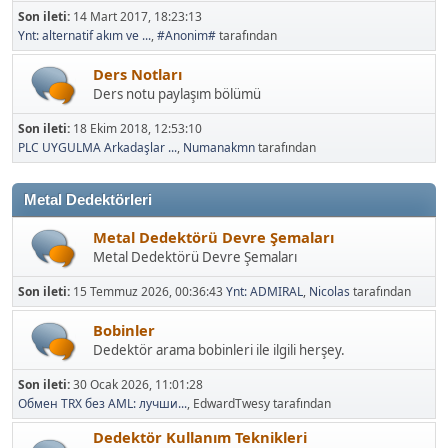
Son ileti:
14 Mart 2017, 18:23:13
Ynt: alternatif akım ve ...
,
#Anonim#
tarafından
Ders Notları
Ders notu paylaşım bölümü
Son ileti:
18 Ekim 2018, 12:53:10
PLC UYGULMA Arkadaşlar ...
,
Numanakmn
tarafından
Metal Dedektörleri
Metal Dedektörü Devre Şemaları
Metal Dedektörü Devre Şemaları
Son ileti:
15 Temmuz 2026, 00:36:43
Ynt: ADMIRAL
,
Nicolas
tarafından
Bobinler
Dedektör arama bobinleri ile ilgili herşey.
Son ileti:
30 Ocak 2026, 11:01:28
Обмен TRX без AML: лучши...
, EdwardTwesy tarafından
Dedektör Kullanım Teknikleri