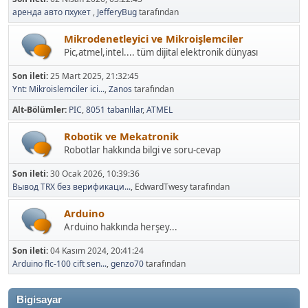
аренда авто пхукет
,
JefferyBug
tarafından
Mikrodenetleyici ve Mikroişlemciler
Pic,atmel,intel.... tüm dijital elektronik dünyası
Son ileti:
25 Mart 2025, 21:32:45
Ynt: Mikroislemciler ici...
,
Zanos
tarafından
Alt-Bölümler
PIC
8051 tabanlılar
ATMEL
Robotik ve Mekatronik
Robotlar hakkında bilgi ve soru-cevap
Son ileti:
30 Ocak 2026, 10:39:36
Вывод TRX без верификаци...
, EdwardTwesy tarafından
Arduino
Arduino hakkında herşey...
Son ileti:
04 Kasım 2024, 20:41:24
Arduino flc-100 cift sen...
,
genzo70
tarafından
Bigisayar