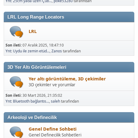
Ynt: 25cm yada üzeri Çub...
,
poke53280
tarafından
LRL Long Range Locators
LRL
Son ileti:
07 Aralık 2025, 18:47:10
Ynt: Uydu ile zemin etüd...
,
Zanos
tarafından
3D Yer Altı Görüntülemeleri
Yer altı görüntüleme, 3D çekimiler
3D çekimler ve yorumlar
Son ileti:
30 Mart 2026, 21:35:02
Ynt: Bluetooth bağlantıs...
,
saleh
tarafından
Arkeoloji ve Definecilik
Genel Define Sohbeti
Genel Definecilik Sohbetleri