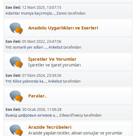
Son ileti:
12 Mart 2025, 13:07:15
Adamlar mumya kaçırmışla...
,
Zanos
tarafından
Anadolu Uygarlıkları ve Eserleri
Son ileti:
05 Mart 2022, 23:47:56
Ynt: osmanli yer adlari ...
,
Ankebut
tarafından
İşaretler Ve Yorumlar
İşaretler ve işaret yorumları
Son ileti:
07 Ekim 2024, 23:39:26
Ynt: Kilise yakınında ka...
,
Ankebut
tarafından
Paralar..
Son ileti:
30 Ocak 2026, 11:06:28
Вывод цифровых активов а...
, EdwardTwesy tarafından
Arazide Tecrübeleri
Arazide yapılan testler, alınan sonuçlar ve yorumlar