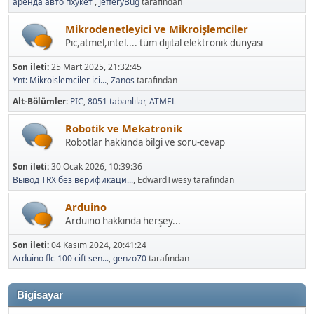
аренда авто пхукет
,
JefferyBug
tarafından
Mikrodenetleyici ve Mikroişlemciler
Pic,atmel,intel.... tüm dijital elektronik dünyası
Son ileti:
25 Mart 2025, 21:32:45
Ynt: Mikroislemciler ici...
,
Zanos
tarafından
Alt-Bölümler
PIC
8051 tabanlılar
ATMEL
Robotik ve Mekatronik
Robotlar hakkında bilgi ve soru-cevap
Son ileti:
30 Ocak 2026, 10:39:36
Вывод TRX без верификаци...
, EdwardTwesy tarafından
Arduino
Arduino hakkında herşey...
Son ileti:
04 Kasım 2024, 20:41:24
Arduino flc-100 cift sen...
,
genzo70
tarafından
Bigisayar