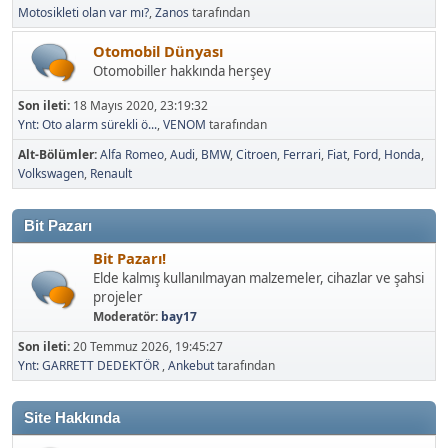
Motosikleti olan var mı?
,
Zanos
tarafından
Otomobil Dünyası
Otomobiller hakkında herşey
Son ileti:
18 Mayıs 2020, 23:19:32
Ynt: Oto alarm sürekli ö...
,
VENOM
tarafından
Alt-Bölümler
Alfa Romeo
Audi
BMW
Citroen
Ferrari
Fiat
Ford
Honda
Volkswagen
Renault
Bit Pazarı
Bit Pazarı!
Elde kalmış kullanılmayan malzemeler, cihazlar ve şahsi
projeler
Moderatör:
bay17
Son ileti:
20 Temmuz 2026, 19:45:27
Ynt: GARRETT DEDEKTÖR
,
Ankebut
tarafından
Site Hakkında