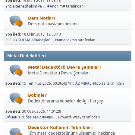
Son ileti:
14 Mart 2017, 18:23:13
Ynt: alternatif akım ve ...
,
#Anonim#
tarafından
Ders Notları
Ders notu paylaşım bölümü
Son ileti:
18 Ekim 2018, 12:53:10
PLC UYGULMA Arkadaşlar ...
,
Numanakmn
tarafından
Metal Dedektörleri
Metal Dedektörü Devre Şemaları
Metal Dedektörü Devre Şemaları
Son ileti:
15 Temmuz 2026, 00:36:43
Ynt: ADMIRAL
,
Nicolas
tarafından
Bobinler
Dedektör arama bobinleri ile ilgili herşey.
Son ileti:
30 Ocak 2026, 11:01:28
Обмен TRX без AML: лучши...
, EdwardTwesy tarafından
Dedektör Kullanım Teknikleri
Tüm metal dedektörünün kullanımları hakkında