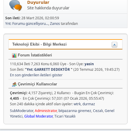
Duyurular
Site hakkında duyurular
Son ileti:
28 Mart 2026, 02:00:59
Ynt: Forumu güncelliyoru...
,
Zanos
tarafından
Teknoloji Ekibi - Bilgi Merkezi
Forum İstatistikleri
110,634 İleti 7,263 Konu 6,060 Üye - Son Üye:
yasin
Son İleti:
"
Ynt: GARRETT DEDEKTÖR
"
(20 Temmuz 2026, 19:45:27)
En son gönderilen iletileri göster
Çevrimiçi Kullanıcılar
Çevrimiçi:
4,157 Ziyaretçi, 2 Kullanıcı - Bugün En Çok Çevrimiçi:
4,405
- En Çok Çevrimiçi: 57,031 (07 Ocak 2026, 05:55:47)
Son 240 dakika içinde aktif olan üyeler:
wtrk
,
durmaz
SubModerator
,
Administrator
,
bitpazarına giremez
,
Cezalı
,
Genel
Yönetici
,
Global Moderator
,
Ticari Yasaklı