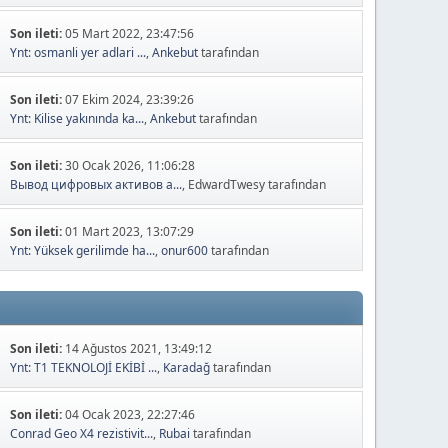
Son ileti:
05 Mart 2022, 23:47:56
Ynt: osmanli yer adlari ...
,
Ankebut
tarafından
Son ileti:
07 Ekim 2024, 23:39:26
Ynt: Kilise yakınında ka...
,
Ankebut
tarafından
Son ileti:
30 Ocak 2026, 11:06:28
Вывод цифровых активов а...
, EdwardTwesy tarafından
Son ileti:
01 Mart 2023, 13:07:29
Ynt: Yüksek gerilimde ha...
,
onur600
tarafından
Son ileti:
14 Ağustos 2021, 13:49:12
Ynt: T1 TEKNOLOJİ EKİBİ ...
,
Karadağ
tarafından
Son ileti:
04 Ocak 2023, 22:27:46
Conrad Geo X4 rezistivit...
,
Rubai
tarafından