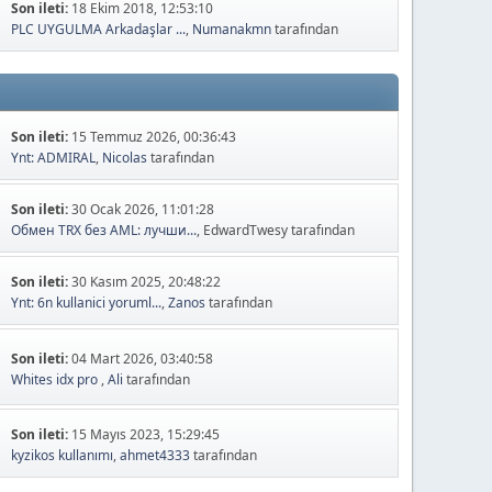
Son ileti:
18 Ekim 2018, 12:53:10
PLC UYGULMA Arkadaşlar ...
,
Numanakmn
tarafından
Son ileti:
15 Temmuz 2026, 00:36:43
Ynt: ADMIRAL
,
Nicolas
tarafından
Son ileti:
30 Ocak 2026, 11:01:28
Обмен TRX без AML: лучши...
, EdwardTwesy tarafından
Son ileti:
30 Kasım 2025, 20:48:22
Ynt: 6n kullanici yoruml...
,
Zanos
tarafından
Son ileti:
04 Mart 2026, 03:40:58
Whites idx pro
,
Ali
tarafından
Son ileti:
15 Mayıs 2023, 15:29:45
kyzikos kullanımı
,
ahmet4333
tarafından