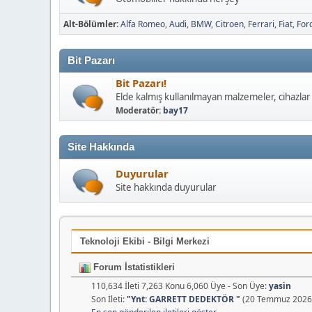
Alt-Bölümler
Alfa Romeo
Audi
BMW
Citroen
Ferrari
Fiat
For
Bit Pazarı
Bit Pazarı!
Elde kalmış kullanılmayan malzemeler, cihazlar 
Moderatör:
bay17
Site Hakkında
Duyurular
Site hakkında duyurular
Teknoloji Ekibi - Bilgi Merkezi
Forum İstatistikleri
110,634 İleti 7,263 Konu 6,060 Üye - Son Üye:
yasin
Son İleti:
"
Ynt: GARRETT DEDEKTÖR
"
(20 Temmuz 2026,