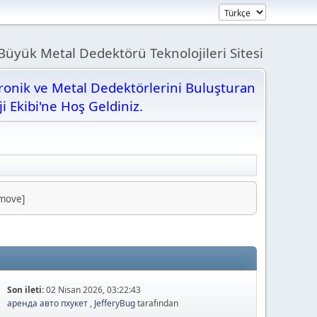
üyük Metal Dedektörü Teknolojileri Sitesi
tronik ve Metal Dedektörlerini Buluşturan
ji Ekibi'ne Hoş Geldiniz.
/move]
Son ileti:
02 Nisan 2026, 03:22:43
аренда авто пхукет
,
JefferyBug
tarafından