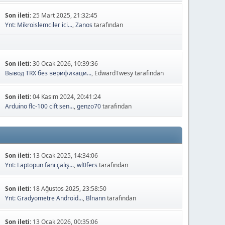
Son ileti:
25 Mart 2025, 21:32:45
Ynt: Mikroislemciler ici...
,
Zanos
tarafından
Son ileti:
30 Ocak 2026, 10:39:36
Вывод TRX без верификаци...
, EdwardTwesy tarafından
Son ileti:
04 Kasım 2024, 20:41:24
Arduino flc-100 cift sen...
,
genzo70
tarafından
Son ileti:
13 Ocak 2025, 14:34:06
Ynt: Laptopun fanı çalış...
,
wl0fers
tarafından
Son ileti:
18 Ağustos 2025, 23:58:50
Ynt: Gradyometre Android...
,
Blnann
tarafından
Son ileti:
13 Ocak 2026, 00:35:06