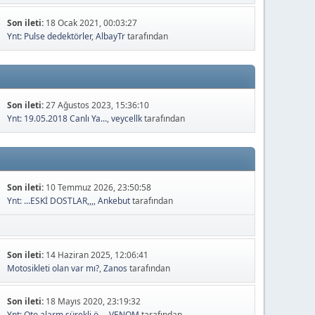
Son ileti:
18 Ocak 2021, 00:03:27
Ynt: Pulse dedektörler
,
AlbayTr
tarafından
Son ileti:
27 Ağustos 2023, 15:36:10
Ynt: 19.05.2018 Canlı Ya...
,
veycellk
tarafından
Son ileti:
10 Temmuz 2026, 23:50:58
Ynt: ...ESKİ DOSTLAR,,,
,
Ankebut
tarafından
Son ileti:
14 Haziran 2025, 12:06:41
Motosikleti olan var mı?
,
Zanos
tarafından
Son ileti:
18 Mayıs 2020, 23:19:32
Ynt: Oto alarm sürekli ö...
,
VENOM
tarafından