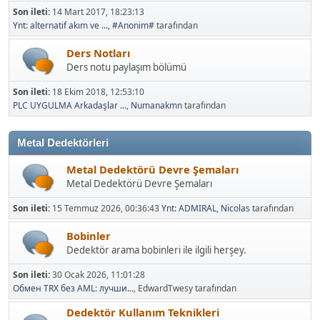
Son ileti:
14 Mart 2017, 18:23:13
Ynt: alternatif akım ve ...
,
#Anonim#
tarafından
Ders Notları
Ders notu paylaşım bölümü
Son ileti:
18 Ekim 2018, 12:53:10
PLC UYGULMA Arkadaşlar ...
,
Numanakmn
tarafından
Metal Dedektörleri
Metal Dedektörü Devre Şemaları
Metal Dedektörü Devre Şemaları
Son ileti:
15 Temmuz 2026, 00:36:43
Ynt: ADMIRAL
,
Nicolas
tarafından
Bobinler
Dedektör arama bobinleri ile ilgili herşey.
Son ileti:
30 Ocak 2026, 11:01:28
Обмен TRX без AML: лучши...
, EdwardTwesy tarafından
Dedektör Kullanım Teknikleri