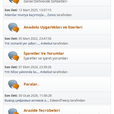
Genel Definecilik Sohbetleri
Son ileti:
12 Mart 2025, 13:07:15
Adamlar mumya kaçırmışla...
,
Zanos
tarafından
Anadolu Uygarlıkları ve Eserleri
Son ileti:
05 Mart 2022, 23:47:56
Ynt: osmanli yer adlari ...
,
Ankebut
tarafından
İşaretler Ve Yorumlar
İşaretler ve işaret yorumları
Son ileti:
07 Ekim 2024, 23:39:26
Ynt: Kilise yakınında ka...
,
Ankebut
tarafından
Paralar..
Son ileti:
30 Ocak 2026, 11:06:28
Вывод цифровых активов а...
, EdwardTwesy tarafından
Arazide Tecrübeleri