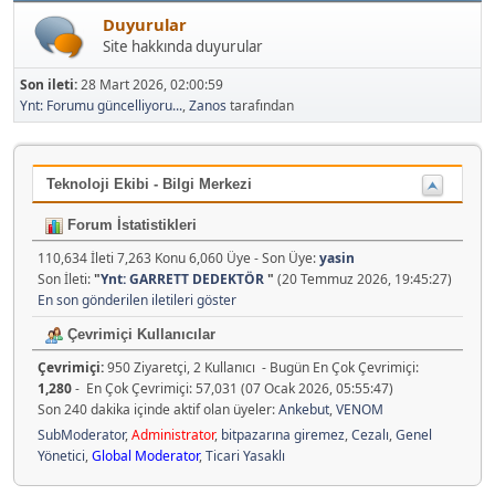
Duyurular
Site hakkında duyurular
Son ileti:
28 Mart 2026, 02:00:59
Ynt: Forumu güncelliyoru...
,
Zanos
tarafından
Teknoloji Ekibi - Bilgi Merkezi
Forum İstatistikleri
110,634 İleti 7,263 Konu 6,060 Üye - Son Üye:
yasin
Son İleti:
"
Ynt: GARRETT DEDEKTÖR
"
(20 Temmuz 2026, 19:45:27)
En son gönderilen iletileri göster
Çevrimiçi Kullanıcılar
Çevrimiçi:
950 Ziyaretçi, 2 Kullanıcı - Bugün En Çok Çevrimiçi:
1,280
- En Çok Çevrimiçi: 57,031 (07 Ocak 2026, 05:55:47)
Son 240 dakika içinde aktif olan üyeler:
Ankebut
,
VENOM
SubModerator
,
Administrator
,
bitpazarına giremez
,
Cezalı
,
Genel
Yönetici
,
Global Moderator
,
Ticari Yasaklı