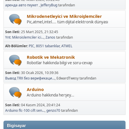
аренда авто пхукет
,
JefferyBug
tarafından
Mikrodenetleyici ve Mikroişlemciler
Pic,atmel,intel.... tüm dijital elektronik dünyası
Son ileti:
25 Mart 2025, 21:32:45
Ynt: Mikroislemciler ici...
,
Zanos
tarafından
Alt-Bölümler
PIC
8051 tabanlılar
ATMEL
Robotik ve Mekatronik
Robotlar hakkında bilgi ve soru-cevap
Son ileti:
30 Ocak 2026, 10:39:36
Вывод TRX без верификаци...
, EdwardTwesy tarafından
Arduino
Arduino hakkında herşey...
Son ileti:
04 Kasım 2024, 20:41:24
Arduino flc-100 cift sen...
,
genzo70
tarafından
Bigisayar