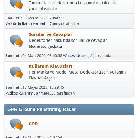
Tüm metal dedektörünün kullanımları hakkında
yardımlaşmalar
Son ileti:
30 Kasım 2025, 20:48:22
Ynt: 6n kullanici yoruml...
,
Zanos
tarafından
Sorular ve Cevaplar
Dedektörler hakkında sorular ve cevaplar
Moderatör:
jickata
Son ileti:
04 Mart 2026, 03:40:58
Whites idx pro
,
Ali
tarafından
Kullanım Klavuzları
Her Marka ve Model Metal Dedektörü İçin Kullanım
Klavuzu Arşivi
Son ileti:
15 Mayıs 2023, 15:29:45
kyzikos kullanımı
,
ahmet4333
tarafından
GPR Ground Penetrating Radar
GPR
Son ileti:
19 Mart 2025, 21:07:54