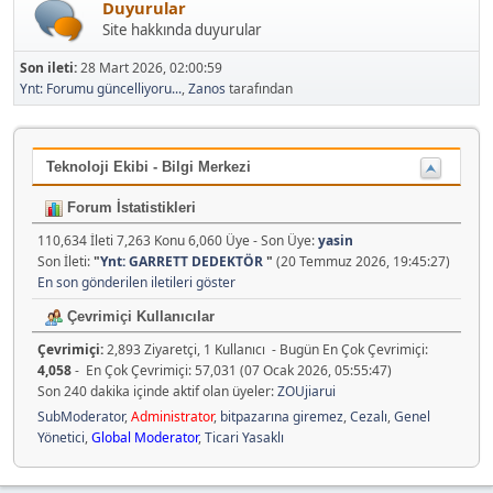
Duyurular
Site hakkında duyurular
Son ileti:
28 Mart 2026, 02:00:59
Ynt: Forumu güncelliyoru...
,
Zanos
tarafından
Teknoloji Ekibi - Bilgi Merkezi
Forum İstatistikleri
110,634 İleti 7,263 Konu 6,060 Üye - Son Üye:
yasin
Son İleti:
"
Ynt: GARRETT DEDEKTÖR
"
(20 Temmuz 2026, 19:45:27)
En son gönderilen iletileri göster
Çevrimiçi Kullanıcılar
Çevrimiçi:
2,893 Ziyaretçi, 1 Kullanıcı - Bugün En Çok Çevrimiçi:
4,058
- En Çok Çevrimiçi: 57,031 (07 Ocak 2026, 05:55:47)
Son 240 dakika içinde aktif olan üyeler:
ZOUjiarui
SubModerator
,
Administrator
,
bitpazarına giremez
,
Cezalı
,
Genel
Yönetici
,
Global Moderator
,
Ticari Yasaklı