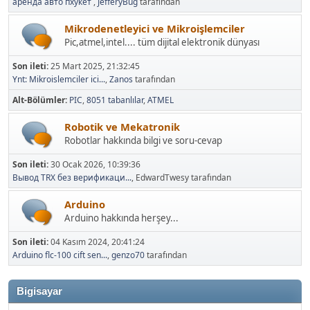
аренда авто пхукет
,
JefferyBug
tarafından
Mikrodenetleyici ve Mikroişlemciler
Pic,atmel,intel.... tüm dijital elektronik dünyası
Son ileti:
25 Mart 2025, 21:32:45
Ynt: Mikroislemciler ici...
,
Zanos
tarafından
Alt-Bölümler
PIC
8051 tabanlılar
ATMEL
Robotik ve Mekatronik
Robotlar hakkında bilgi ve soru-cevap
Son ileti:
30 Ocak 2026, 10:39:36
Вывод TRX без верификаци...
, EdwardTwesy tarafından
Arduino
Arduino hakkında herşey...
Son ileti:
04 Kasım 2024, 20:41:24
Arduino flc-100 cift sen...
,
genzo70
tarafından
Bigisayar