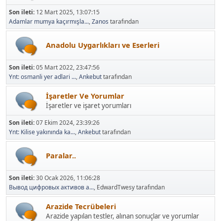
Son ileti:
12 Mart 2025, 13:07:15
Adamlar mumya kaçırmışla...
,
Zanos
tarafından
Anadolu Uygarlıkları ve Eserleri
Son ileti:
05 Mart 2022, 23:47:56
Ynt: osmanli yer adlari ...
,
Ankebut
tarafından
İşaretler Ve Yorumlar
İşaretler ve işaret yorumları
Son ileti:
07 Ekim 2024, 23:39:26
Ynt: Kilise yakınında ka...
,
Ankebut
tarafından
Paralar..
Son ileti:
30 Ocak 2026, 11:06:28
Вывод цифровых активов а...
, EdwardTwesy tarafından
Arazide Tecrübeleri
Arazide yapılan testler, alınan sonuçlar ve yorumlar