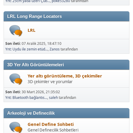
Ynt: 25cm yada üzeri Çub...
,
poke53280
tarafından
LRL Long Range Locators
LRL
Son ileti:
07 Aralık 2025, 18:47:10
Ynt: Uydu ile zemin etüd...
,
Zanos
tarafından
3D Yer Altı Görüntülemeleri
Yer altı görüntüleme, 3D çekimiler
3D çekimler ve yorumlar
Son ileti:
30 Mart 2026, 21:35:02
Ynt: Bluetooth bağlantıs...
,
saleh
tarafından
Arkeoloji ve Definecilik
Genel Define Sohbeti
Genel Definecilik Sohbetleri