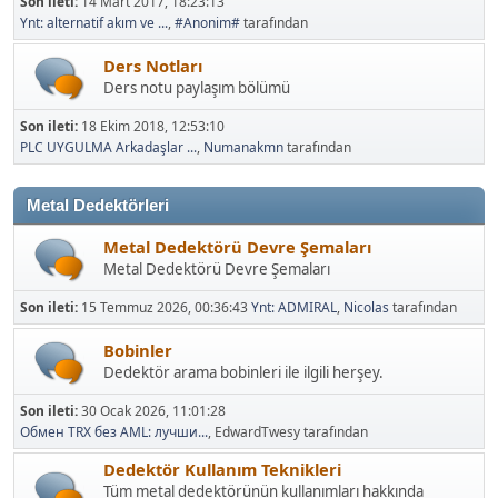
Son ileti:
14 Mart 2017, 18:23:13
Ynt: alternatif akım ve ...
,
#Anonim#
tarafından
Ders Notları
Ders notu paylaşım bölümü
Son ileti:
18 Ekim 2018, 12:53:10
PLC UYGULMA Arkadaşlar ...
,
Numanakmn
tarafından
Metal Dedektörleri
Metal Dedektörü Devre Şemaları
Metal Dedektörü Devre Şemaları
Son ileti:
15 Temmuz 2026, 00:36:43
Ynt: ADMIRAL
,
Nicolas
tarafından
Bobinler
Dedektör arama bobinleri ile ilgili herşey.
Son ileti:
30 Ocak 2026, 11:01:28
Обмен TRX без AML: лучши...
, EdwardTwesy tarafından
Dedektör Kullanım Teknikleri
Tüm metal dedektörünün kullanımları hakkında