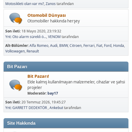
Motosikleti olan var mı?
,
Zanos
tarafından
Otomobil Dünyası
Otomobiller hakkında herşey
Son ileti:
18 Mayıs 2020, 23:19:32
Ynt: Oto alarm sürekli ö...
,
VENOM
tarafından
Alt-Bölümler
Alfa Romeo
Audi
BMW
Citroen
Ferrari
Fiat
Ford
Honda
Volkswagen
Renault
Bit Pazarı
Bit Pazarı!
Elde kalmış kullanılmayan malzemeler, cihazlar ve şahsi
projeler
Moderatör:
bay17
Son ileti:
20 Temmuz 2026, 19:45:27
Ynt: GARRETT DEDEKTÖR
,
Ankebut
tarafından
Site Hakkında