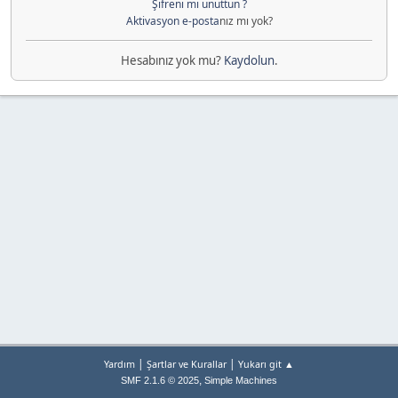
Şifreni mi unuttun ?
Aktivasyon e-posta
nız mı yok?
Hesabınız yok mu?
Kaydolun
.
|
|
Yardım
Şartlar ve Kurallar
Yukarı git ▲
,
SMF 2.1.6 © 2025
Simple Machines