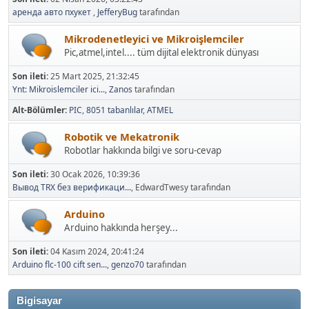
аренда авто пхукет
,
JefferyBug
tarafından
Mikrodenetleyici ve Mikroişlemciler
Pic,atmel,intel.... tüm dijital elektronik dünyası
Son ileti:
25 Mart 2025, 21:32:45
Ynt: Mikroislemciler ici...
,
Zanos
tarafından
Alt-Bölümler
PIC
8051 tabanlılar
ATMEL
Robotik ve Mekatronik
Robotlar hakkında bilgi ve soru-cevap
Son ileti:
30 Ocak 2026, 10:39:36
Вывод TRX без верификаци...
, EdwardTwesy tarafından
Arduino
Arduino hakkında herşey...
Son ileti:
04 Kasım 2024, 20:41:24
Arduino flc-100 cift sen...
,
genzo70
tarafından
Bigisayar