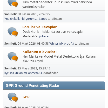
Tüm metal dedektörünün kullanımları hakkında
yardımlaşmalar
Son ileti:
30 Kasım 2025, 20:48:22
Ynt: 6n kullanici yoruml...
,
Zanos
tarafından
Sorular ve Cevaplar
Dedektörler hakkında sorular ve cevaplar
Moderatör:
jickata
Son ileti:
04 Mart 2026, 03:40:58
Whites idx pro
,
Ali
tarafından
Kullanım Klavuzları
Her Marka ve Model Metal Dedektörü İçin Kullanım
Klavuzu Arşivi
Son ileti:
15 Mayıs 2023, 15:29:45
kyzikos kullanımı
,
ahmet4333
tarafından
GPR Ground Penetrating Radar
GPR
Son ileti:
19 Mart 2025, 21:07:54