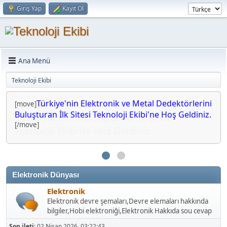
Giriş Yap
Kayıt Ol
Ana Menü
Teknoloji Ekibi
Türkiye'nin Elektronik ve Metal
Türkiye'nin Elektronik ve Metal Dedektörlerini
[move]
Buluşturan İlk Sitesi Teknoloji Ekibi'ne Hoş Geldiniz.
Dedektörlerini Buluşturan İlk Sitesi
[/move]
Teknoloji Ekibi'ne Hoş Geldiniz.
Elektronik Dünyası
Elektronik
Elektronik devre şemaları,Devre elemaları hakkında
bilgiler,Hobi elektroniği,Elektronik Hakkıda sou cevap
Son ileti:
02 Nisan 2026, 03:22:43