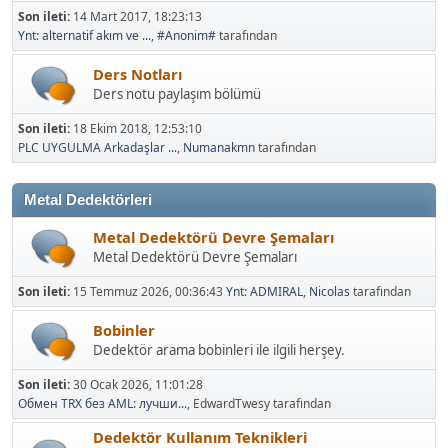
Son ileti:
14 Mart 2017, 18:23:13
Ynt: alternatif akım ve ...
,
#Anonim#
tarafından
Ders Notları
Ders notu paylaşım bölümü
Son ileti:
18 Ekim 2018, 12:53:10
PLC UYGULMA Arkadaşlar ...
,
Numanakmn
tarafından
Metal Dedektörleri
Metal Dedektörü Devre Şemaları
Metal Dedektörü Devre Şemaları
Son ileti:
15 Temmuz 2026, 00:36:43
Ynt: ADMIRAL
,
Nicolas
tarafından
Bobinler
Dedektör arama bobinleri ile ilgili herşey.
Son ileti:
30 Ocak 2026, 11:01:28
Обмен TRX без AML: лучши...
, EdwardTwesy tarafından
Dedektör Kullanım Teknikleri