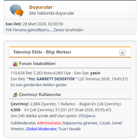
Duyurular
Site hakkında duyurular
Son ileti:
28 Mart 2026, 02:00:59
Ynt: Forumu güncelliyoru...
,
Zanos
tarafından
Teknoloji Ekibi - Bilgi Merkezi
Forum İstatistikleri
110,634 İleti 7,263 Konu 6,060 Üye - Son Üye:
yasin
Son İleti:
"
Ynt: GARRETT DEDEKTÖR
"
(20 Temmuz 2026, 19:45:27)
En son gönderilen iletileri göster
Çevrimiçi Kullanıcılar
Çevrimiçi:
2,884 Ziyaretçi, 1 Kullanıcı - Bugün En Çok Çevrimiçi:
4,058
- En Çok Çevrimiçi: 57,031 (07 Ocak 2026, 05:55:47)
Son 240 dakika içinde aktif olan üyeler:
ZOUjiarui
SubModerator
,
Administrator
,
bitpazarına giremez
,
Cezalı
,
Genel
Yönetici
,
Global Moderator
,
Ticari Yasaklı