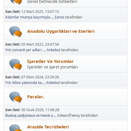
Genel Definecilik Sohbetleri
Son ileti:
12 Mart 2025, 13:07:15
Adamlar mumya kaçırmışla...
,
Zanos
tarafından
Anadolu Uygarlıkları ve Eserleri
Son ileti:
05 Mart 2022, 23:47:56
Ynt: osmanli yer adlari ...
,
Ankebut
tarafından
İşaretler Ve Yorumlar
İşaretler ve işaret yorumları
Son ileti:
07 Ekim 2024, 23:39:26
Ynt: Kilise yakınında ka...
,
Ankebut
tarafından
Paralar..
Son ileti:
30 Ocak 2026, 11:06:28
Вывод цифровых активов а...
, EdwardTwesy tarafından
Arazide Tecrübeleri