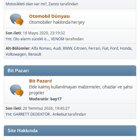
Motosikleti olan var mı?
,
Zanos
tarafından
Otomobil Dünyası
Otomobiller hakkında herşey
Son ileti:
18 Mayıs 2020, 23:19:32
Ynt: Oto alarm sürekli ö...
,
VENOM
tarafından
Alt-Bölümler
Alfa Romeo
Audi
BMW
Citroen
Ferrari
Fiat
Ford
Honda
Volkswagen
Renault
Bit Pazarı
Bit Pazarı!
Elde kalmış kullanılmayan malzemeler, cihazlar ve şahsi
projeler
Moderatör:
bay17
Son ileti:
20 Temmuz 2026, 19:45:27
Ynt: GARRETT DEDEKTÖR
,
Ankebut
tarafından
Site Hakkında