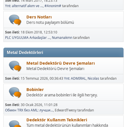
Son ileti:
14 Mart 2017, 18:23:13
Ynt: alternatif akım ve ...
,
#Anonim#
tarafından
Ders Notları
Ders notu paylaşım bölümü
Son ileti:
18 Ekim 2018, 12:53:10
PLC UYGULMA Arkadaşlar ...
,
Numanakmn
tarafından
Metal Dedektörleri
Metal Dedektörü Devre Şemaları
Metal Dedektörü Devre Şemaları
Son ileti:
15 Temmuz 2026, 00:36:43
Ynt: ADMIRAL
,
Nicolas
tarafından
Bobinler
Dedektör arama bobinleri ile ilgili herşey.
Son ileti:
30 Ocak 2026, 11:01:28
Обмен TRX без AML: лучши...
, EdwardTwesy tarafından
Dedektör Kullanım Teknikleri
Tüm metal dedektörünün kullanımları hakkında