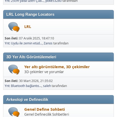
Ynt: 25cm yada üzeri Çub...
,
poke53280
tarafından
LRL Long Range Locators
LRL
Son ileti:
07 Aralık 2025, 18:47:10
Ynt: Uydu ile zemin etüd...
,
Zanos
tarafından
3D Yer Altı Görüntülemeleri
Yer altı görüntüleme, 3D çekimiler
3D çekimler ve yorumlar
Son ileti:
30 Mart 2026, 21:35:02
Ynt: Bluetooth bağlantıs...
,
saleh
tarafından
Arkeoloji ve Definecilik
Genel Define Sohbeti
Genel Definecilik Sohbetleri