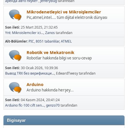
аренда авто пхукет
,
JefferyBug
tarafından
Mikrodenetleyici ve Mikroişlemciler
Pic,atmel,intel.... tüm dijital elektronik dünyası
Son ileti:
25 Mart 2025, 21:32:45
Ynt: Mikroislemciler ici...
,
Zanos
tarafından
Alt-Bölümler
PIC
8051 tabanlılar
ATMEL
Robotik ve Mekatronik
Robotlar hakkında bilgi ve soru-cevap
Son ileti:
30 Ocak 2026, 10:39:36
Вывод TRX без верификаци...
, EdwardTwesy tarafından
Arduino
Arduino hakkında herşey...
Son ileti:
04 Kasım 2024, 20:41:24
Arduino flc-100 cift sen...
,
genzo70
tarafından
Bigisayar