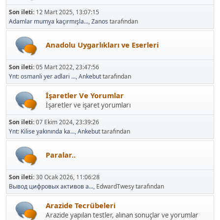
Son ileti:
12 Mart 2025, 13:07:15
Adamlar mumya kaçırmışla...
,
Zanos
tarafından
Anadolu Uygarlıkları ve Eserleri
Son ileti:
05 Mart 2022, 23:47:56
Ynt: osmanli yer adlari ...
,
Ankebut
tarafından
İşaretler Ve Yorumlar
İşaretler ve işaret yorumları
Son ileti:
07 Ekim 2024, 23:39:26
Ynt: Kilise yakınında ka...
,
Ankebut
tarafından
Paralar..
Son ileti:
30 Ocak 2026, 11:06:28
Вывод цифровых активов а...
, EdwardTwesy tarafından
Arazide Tecrübeleri
Arazide yapılan testler, alınan sonuçlar ve yorumlar