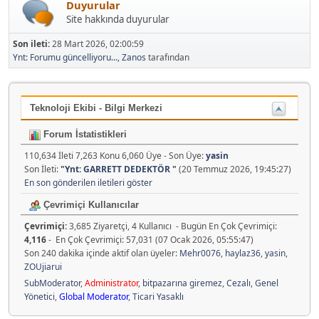
Duyurular
Site hakkında duyurular
Son ileti:
28 Mart 2026, 02:00:59
Ynt: Forumu güncelliyoru...
,
Zanos
tarafından
Teknoloji Ekibi - Bilgi Merkezi
Forum İstatistikleri
110,634 İleti 7,263 Konu 6,060 Üye - Son Üye:
yasin
Son İleti:
"
Ynt: GARRETT DEDEKTÖR
"
(20 Temmuz 2026, 19:45:27)
En son gönderilen iletileri göster
Çevrimiçi Kullanıcılar
Çevrimiçi:
3,685 Ziyaretçi, 4 Kullanıcı - Bugün En Çok Çevrimiçi:
4,116
- En Çok Çevrimiçi: 57,031 (07 Ocak 2026, 05:55:47)
Son 240 dakika içinde aktif olan üyeler:
Mehr0076
,
haylaz36
,
yasin
,
ZOUjiarui
SubModerator
,
Administrator
,
bitpazarına giremez
,
Cezalı
,
Genel
Yönetici
,
Global Moderator
,
Ticari Yasaklı