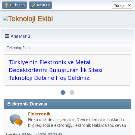
Giriş Yap
Kayıt Ol
Ana Menü
Teknoloji Ekibi
Türkiye'nin Elektronik ve Metal
Türkiye'nin Elektronik ve Metal Dedektörlerini
[move]
Buluşturan İlk Sitesi Teknoloji Ekibi'ne Hoş Geldiniz.
Dedektörlerini Buluşturan İlk Sitesi
[/move]
Teknoloji Ekibi'ne Hoş Geldiniz.
Elektronik Dünyası
Elektronik
Elektronik devre şemaları,Devre elemaları hakkında
bilgiler,Hobi elektroniği,Elektronik Hakkıda sou cevap
Son ileti:
02 Nisan 2026, 03:22:43