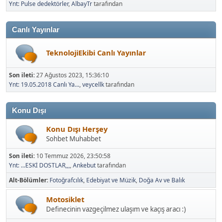
Canlı Yayınlar
TeknolojiEkibi Canlı Yayınlar
Son ileti:
27 Ağustos 2023, 15:36:10
Ynt: 19.05.2018 Canlı Ya...
,
veycellk
tarafından
Konu Dışı
Konu Dışı Herşey
Sohbet Muhabbet
Son ileti:
10 Temmuz 2026, 23:50:58
Ynt: ...ESKİ DOSTLAR,,,
,
Ankebut
tarafından
Alt-Bölümler
Fotoğrafcılık
Edebiyat ve Müzik
Doğa Av ve Balık
Motosiklet
Definecinin vazgeçilmez ulaşım ve kaçış aracı :)
Son ileti:
14 Haziran 2025, 12:06:41