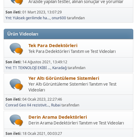
Son ileti:
01 Mart 2023, 13:07:29
Ynt: Yüksek gerilimde ha...
,
onur600
tarafından
Ürün Videoları
Tek Para Dedektörleri
Tek Para Dedektörleri Tanıtım ve Test Videoları
Son ileti:
14 Ağustos 2021, 13:49:12
Ynt: T1 TEKNOLOJİ EKİBİ ...
,
Karadağ
tarafından
Yer Altı Görüntüleme Sistemleri
Yer Altı Görüntüleme Sistemleri Tanıtım ve Test
Videoları
Son ileti:
04 Ocak 2023, 22:27:46
Conrad Geo X4 rezistivit...
,
Rubai
tarafından
Derin Arama Dedektörleri
Derin Arama Dedektörleri Tanıtım ve Test Videoları
Son ileti:
18 Ocak 2021, 00:03:27
Ynt: Pulse dedektörler
,
AlbayTr
tarafından