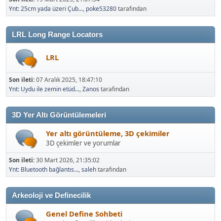
Ynt: 25cm yada üzeri Çub...
,
poke53280
tarafından
LRL Long Range Locators
LRL
Son ileti:
07 Aralık 2025, 18:47:10
Ynt: Uydu ile zemin etüd...
,
Zanos
tarafından
3D Yer Altı Görüntülemeleri
Yer altı görüntüleme, 3D çekimiler
3D çekimler ve yorumlar
Son ileti:
30 Mart 2026, 21:35:02
Ynt: Bluetooth bağlantıs...
,
saleh
tarafından
Arkeoloji ve Definecilik
Genel Define Sohbeti
Genel Definecilik Sohbetleri