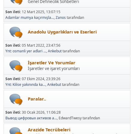
Son ileti:
12 Mart 2025, 13:07:15
Adamlar mumya kaçırmışla...
,
Zanos
tarafından
Anadolu Uygarlıkları ve Eserleri
Son ileti:
05 Mart 2022, 23:47:56
Ynt: osmanli yer adlari ...
,
Ankebut
tarafından
İşaretler Ve Yorumlar
İşaretler ve işaret yorumları
Son ileti:
07 Ekim 2024, 23:39:26
Ynt: Kilise yakınında ka...
,
Ankebut
tarafından
Paralar..
Son ileti:
30 Ocak 2026, 11:06:28
Вывод цифровых активов а...
, EdwardTwesy tarafından
Arazide Tecrübeleri
Arazide yapılan testler, alınan sonuçlar ve yorumlar