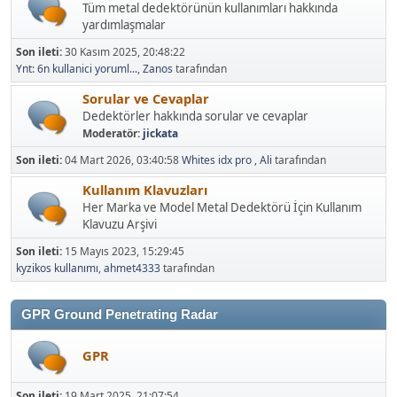
yardımlaşmalar
Son ileti:
30 Kasım 2025, 20:48:22
Ynt: 6n kullanici yoruml...
,
Zanos
tarafından
Sorular ve Cevaplar
Dedektörler hakkında sorular ve cevaplar
Moderatör:
jickata
Son ileti:
04 Mart 2026, 03:40:58
Whites idx pro
,
Ali
tarafından
Kullanım Klavuzları
Her Marka ve Model Metal Dedektörü İçin Kullanım
Klavuzu Arşivi
Son ileti:
15 Mayıs 2023, 15:29:45
kyzikos kullanımı
,
ahmet4333
tarafından
GPR Ground Penetrating Radar
GPR
Son ileti:
19 Mart 2025, 21:07:54