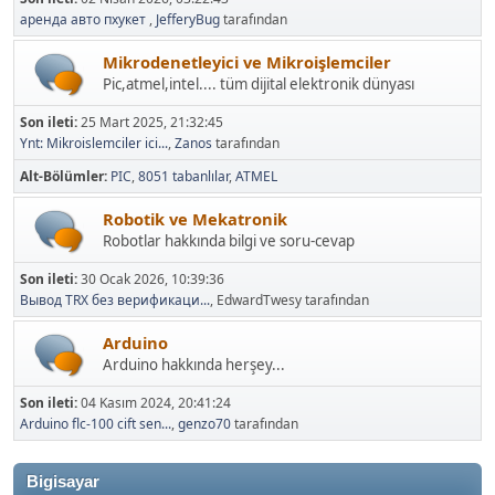
аренда авто пхукет
,
JefferyBug
tarafından
Mikrodenetleyici ve Mikroişlemciler
Pic,atmel,intel.... tüm dijital elektronik dünyası
Son ileti:
25 Mart 2025, 21:32:45
Ynt: Mikroislemciler ici...
,
Zanos
tarafından
Alt-Bölümler
PIC
8051 tabanlılar
ATMEL
Robotik ve Mekatronik
Robotlar hakkında bilgi ve soru-cevap
Son ileti:
30 Ocak 2026, 10:39:36
Вывод TRX без верификаци...
, EdwardTwesy tarafından
Arduino
Arduino hakkında herşey...
Son ileti:
04 Kasım 2024, 20:41:24
Arduino flc-100 cift sen...
,
genzo70
tarafından
Bigisayar