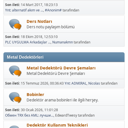
Son ileti:
14 Mart 2017, 18:23:13
Ynt: alternatif akım ve ...
,
#Anonim#
tarafından
Ders Notları
Ders notu paylaşım bölümü
Son ileti:
18 Ekim 2018, 12:53:10
PLC UYGULMA Arkadaşlar ...
,
Numanakmn
tarafından
Metal Dedektörleri
Metal Dedektörü Devre Şemaları
Metal Dedektörü Devre Şemaları
Son ileti:
15 Temmuz 2026, 00:36:43
Ynt: ADMIRAL
,
Nicolas
tarafından
Bobinler
Dedektör arama bobinleri ile ilgili herşey.
Son ileti:
30 Ocak 2026, 11:01:28
Обмен TRX без AML: лучши...
, EdwardTwesy tarafından
Dedektör Kullanım Teknikleri
Tüm metal dedektörünün kullanımları hakkında