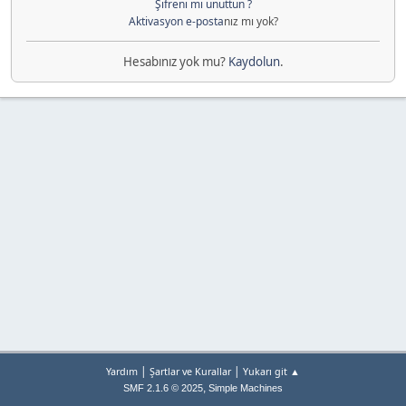
Şifreni mi unuttun ?
Aktivasyon e-posta
nız mı yok?
Hesabınız yok mu?
Kaydolun
.
|
|
Yardım
Şartlar ve Kurallar
Yukarı git ▲
,
SMF 2.1.6 © 2025
Simple Machines