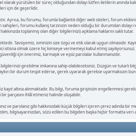
uel olarak yürütülen bir süreç olduğundan dolayı lütfen iletilerin anında
ri için de geçerlidir.
ır. Ayrıca, bu forumu, forumla bağlantılı diğer web siteleri, forum ekibin
 sahipleri, forumu kullanış tarzınızın neden olduğu bir durumdan dolayı re
hakkınızda toplanmış olan diğer bilgilerinizi) açıklama haklarını saklı tutar.
ktedir. Tavsiyemiz, isminizin size özgü ve etik olarak uygun olmasıdır. Kay
i istisna olmak üzere hiç kimseye vermemeyi kabul etmiş sayılıyorsunuz. B
üvenliği için önerimiz, karmaşık ve eşsiz parolalar kullanmanızdır.
ak bilgilerinizi girebilme imkanına sahip olabileceksiniz. Düzgün ve tutarlı
ğe aykırı bir durum tespit ederse, gerek uyararak gerekse uyarmaksızın bunla
niz kayıt altına alınmaktadır. Bu bilgi, foruma girişinizin engellenmesi gereki
ir parçasını ihlâl etmeniz halinde oluşabilir.
adınız ve parolanız gibi hakkınızdaki küçük bilgileri içeren çerez adında bir
. Yazılım, bilgisayarınızdan, sözü edilen bu bilgiden başka hiçbir formatta ver