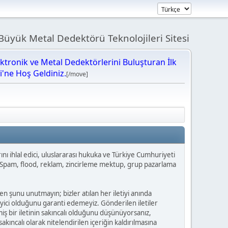
üyük Metal Dedektörü Teknolojileri Sitesi
ektronik ve Metal Dedektörlerini Buluşturan İlk
bi'ne Hoş Geldiniz.
[/move]
larını ihlal edici, uluslararası hukuka ve Türkiye Cumhuriyeti
ız. Spam, flood, reklam, zincirleme mektup, grup pazarlama
fen şunu unutmayın; bizler atılan her iletiyi anında
leyici olduğunu garanti edemeyiz. Gönderilen iletiler
iş bir iletinin sakıncalı olduğunu düşünüyorsanız,
ıncalı olarak nitelendirilen içeriğin kaldırılmasına