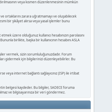
 kaldırılmasının veya kısmen düzenlenmesinin mümkün
i ve ortaklarını zarara uğratmamayı ve oluşabilecek
smi bir şikâyet alırsa veya yasal işlemler bunu
ıt etmek üzere olduğunuz kullanıcı hesabınızın parolasını
ununla birlikte, başka bir kullanıcının hesabını ASLA
 bilgiler vermek, sizin sorumluluğunuzdadır. Forum
rı gidermek için bilgilerinizi düzenleyebilirler. Bu
rse veya internet bağlantı sağlayıcınız (ISP) ile irtibat
 metin belgesi kaydeder. Bu bilgiler, SADECE foruma
i almaz ve bilgisayarınıza bir veri göndermez.