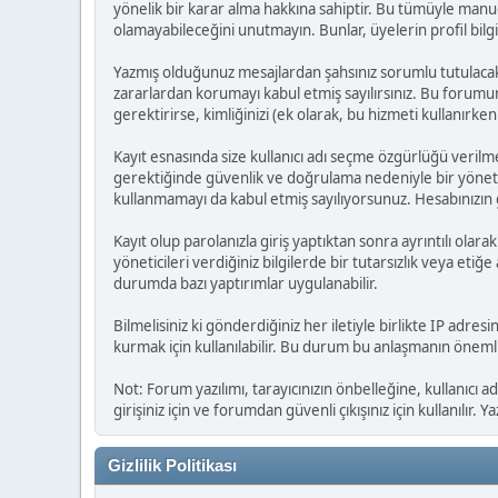
yönelik bir karar alma hakkına sahiptir. Bu tümüyle man
olamayabileceğini unutmayın. Bunlar, üyelerin profil bilgile
Yazmış olduğunuz mesajlardan şahsınız sorumlu tutulacakt
zararlardan korumayı kabul etmiş sayılırsınız. Bu forumun
gerektirirse, kimliğinizi (ek olarak, bu hizmeti kullanırken 
Kayıt esnasında size kullanıcı adı seçme özgürlüğü verilme
gerektiğinde güvenlik ve doğrulama nedeniyle bir yönetic
kullanmamayı da kabul etmiş sayılıyorsunuz. Hesabınızın g
Kayıt olup parolanızla giriş yaptıktan sonra ayrıntılı olar
yöneticileri verdiğiniz bilgilerde bir tutarsızlık veya eti
durumda bazı yaptırımlar uygulanabilir.
Bilmelisiniz ki gönderdiğiniz her iletiyle birlikte IP adresi
kurmak için kullanılabilir. Bu durum bu anlaşmanın önemli b
Not: Forum yazılımı, tarayıcınızın önbelleğine, kullanıcı 
girişiniz için ve forumdan güvenli çıkışınız için kullanılır
Gizlilik Politikası