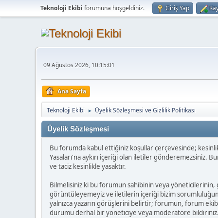
Teknoloji Ekibi
forumuna hoşgeldiniz.
Giriş Yap
Kay
09 Ağustos 2026, 10:15:01
Ana Sayfa
Teknoloji Ekibi
Üyelik Sözleşmesi ve Gizlilik Politikası
►
Üyelik Sözleşmesi
Bu forumda kabul ettiğiniz koşullar çerçevesinde; kesinlikle 
Yasaları'na aykırı içeriği olan iletiler gönderemezsiniz.
ve taciz kesinlikle yasaktır.
Bilmelisiniz ki bu forumun sahibinin veya yöneticilerinin, 
görüntüleyemeyiz ve iletilerin içeriği bizim sorumluluğumu
yalnızca yazarın görüşlerini belirtir; forumun, forum ekib
durumu derhal bir yöneticiye veya moderatöre bildiriniz. 