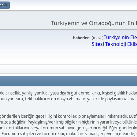
ıt Ol
Türkiyenin ve Ortadoğunun En B
Türkiye'nin El
Haberler:
[move]
Sitesi Teknoloji Eki
cinsellik, yanlış, yanıltıcı, yasa dışı örgütlenme, kırıcı, kişisel gizlilik hak
 Bunun yanı sıra, telif hakkı içeren dosya vb. materyalleri de paylaşamazsın
gönderilen içeriğin geçerliliğini kontrol edip onaylamaları imkansızdır. Lüt
zda değildir. Paylaşılmış/verilmiş bilgilerin hiçbirinin yararlı veya bütün
inin, ortaklarının veya forumun sahibinin görüşlerini değil. Eğer gönderilm
Forumun sahipleri ve forum ekibi, makul bir zaman çerçevesi içerisinde, sak