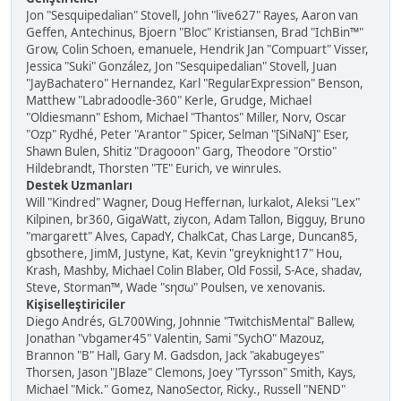
Jon "Sesquipedalian" Stovell, John "live627" Rayes, Aaron van
Geffen, Antechinus, Bjoern "Bloc" Kristiansen, Brad "IchBin™"
Grow, Colin Schoen, emanuele, Hendrik Jan "Compuart" Visser,
Jessica "Suki" González, Jon "Sesquipedalian" Stovell, Juan
"JayBachatero" Hernandez, Karl "RegularExpression" Benson,
Matthew "Labradoodle-360" Kerle, Grudge, Michael
"Oldiesmann" Eshom, Michael "Thantos" Miller, Norv, Oscar
"Ozp" Rydhé, Peter "Arantor" Spicer, Selman "[SiNaN]" Eser,
Shawn Bulen, Shitiz "Dragooon" Garg, Theodore "Orstio"
Hildebrandt, Thorsten "TE" Eurich, ve winrules.
Destek Uzmanları
Will "Kindred" Wagner, Doug Heffernan, lurkalot, Aleksi "Lex"
Kilpinen, br360, GigaWatt, ziycon, Adam Tallon, Bigguy, Bruno
"margarett" Alves, CapadY, ChalkCat, Chas Large, Duncan85,
gbsothere, JimM, Justyne, Kat, Kevin "greyknight17" Hou,
Krash, Mashby, Michael Colin Blaber, Old Fossil, S-Ace, shadav,
Steve, Storman™, Wade "sησω" Poulsen, ve xenovanis.
Kişiselleştiriciler
Diego Andrés, GL700Wing, Johnnie "TwitchisMental" Ballew,
Jonathan "vbgamer45" Valentin, Sami "SychO" Mazouz,
Brannon "B" Hall, Gary M. Gadsdon, Jack "akabugeyes"
Thorsen, Jason "JBlaze" Clemons, Joey "Tyrsson" Smith, Kays,
Michael "Mick." Gomez, NanoSector, Ricky., Russell "NEND"