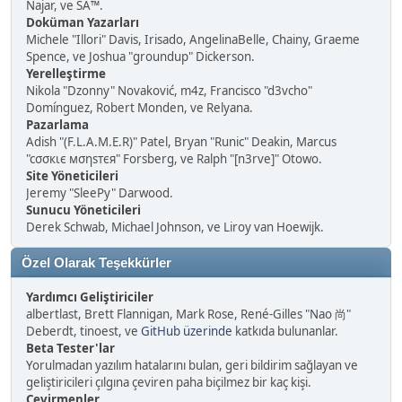
Najar, ve SA™.
Doküman Yazarları
Michele "Illori" Davis, Irisado, AngelinaBelle, Chainy, Graeme
Spence, ve Joshua "groundup" Dickerson.
Yerelleştirme
Nikola "Dzonny" Novaković, m4z, Francisco "d3vcho"
Domínguez, Robert Monden, ve Relyana.
Pazarlama
Adish "(F.L.A.M.E.R)" Patel, Bryan "Runic" Deakin, Marcus
"cσσкιє мσηѕтєя" Forsberg, ve Ralph "[n3rve]" Otowo.
Site Yöneticileri
Jeremy "SleePy" Darwood.
Sunucu Yöneticileri
Derek Schwab, Michael Johnson, ve Liroy van Hoewijk.
Özel Olarak Teşekkürler
Yardımcı Geliştiriciler
albertlast, Brett Flannigan, Mark Rose, René-Gilles "Nao 尚"
Deberdt, tinoest, ve
GitHub üzerinde
katkıda bulunanlar.
Beta Tester'lar
Yorulmadan yazılım hatalarını bulan, geri bildirim sağlayan ve
geliştiricileri çılgına çeviren paha biçilmez bir kaç kişi.
Çevirmenler