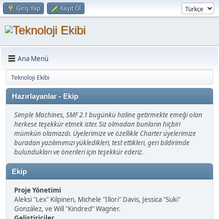
Giriş Yap
Kayıt Ol
Ana Menü
Teknoloji Ekibi
Hazırlayanlar - Ekip
Simple Machines, SMF 2.1 bugünkü haline getirmekte emeği olan
herkese teşekkür etmek ister. Siz olmadan bunların hiçbiri
mümkün olamazdı. Üyelerimize ve özellikle Charter üyelerimize
buradan yazılımımızı yükledikleri, test ettikleri, geri bildirimde
bulundukları ve önerileri için teşekkür ederiz.
Ekip
Proje Yönetimi
Aleksi "Lex" Kilpinen, Michele "Illori" Davis, Jessica "Suki"
González, ve Will "Kindred" Wagner.
Geliştiriciler