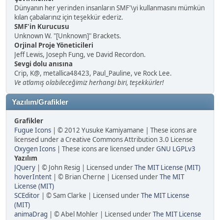
Dünyanın her yerinden insanların SMF'\yi kullanmasını mümkün
kılan çabalarınız için teşekkür ederiz.
SMF'in Kurucusu
Unknown W. "[Unknown]" Brackets.
Orjinal Proje Yöneticileri
Jeff Lewis, Joseph Fung, ve David Recordon.
Sevgi dolu anısına
Crip, K@, metallica48423, Paul_Pauline, ve Rock Lee.
Ve atlamış olabileceğimiz herhangi biri, teşekkürler!
Yazılım/Grafikler
Grafikler
Fugue Icons
| © 2012 Yusuke Kamiyamane | These icons are
licensed under a Creative Commons Attribution 3.0 License
Oxygen Icons
| These icons are licensed under
GNU LGPLv3
Yazılım
JQuery
| © John Resig | Licensed under
The MIT License (MIT)
hoverIntent
| © Brian Cherne | Licensed under
The MIT
License (MIT)
SCEditor
| © Sam Clarke | Licensed under
The MIT License
(MIT)
animaDrag
| © Abel Mohler | Licensed under
The MIT License