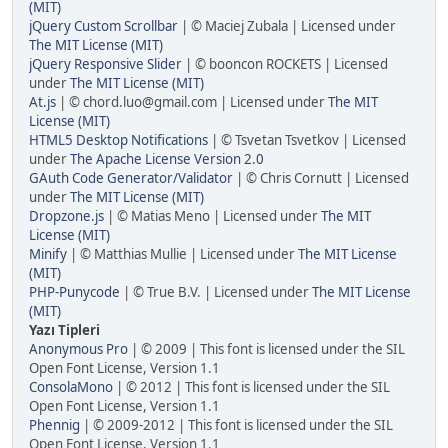
(MIT)
jQuery Custom Scrollbar
| © Maciej Zubala | Licensed under
The MIT License (MIT)
jQuery Responsive Slider
| © booncon ROCKETS | Licensed
under
The MIT License (MIT)
At.js
| © chord.luo@gmail.com | Licensed under
The MIT
License (MIT)
HTML5 Desktop Notifications
| © Tsvetan Tsvetkov | Licensed
under
The Apache License Version 2.0
GAuth Code Generator/Validator
| © Chris Cornutt | Licensed
under
The MIT License (MIT)
Dropzone.js
| © Matias Meno | Licensed under
The MIT
License (MIT)
Minify
| © Matthias Mullie | Licensed under
The MIT License
(MIT)
PHP-Punycode
| © True B.V. | Licensed under
The MIT License
(MIT)
Yazı Tipleri
Anonymous Pro
| © 2009 | This font is licensed under the SIL
Open Font License, Version 1.1
ConsolaMono
| © 2012 | This font is licensed under the SIL
Open Font License, Version 1.1
Phennig
| © 2009-2012 | This font is licensed under the SIL
Open Font License, Version 1.1