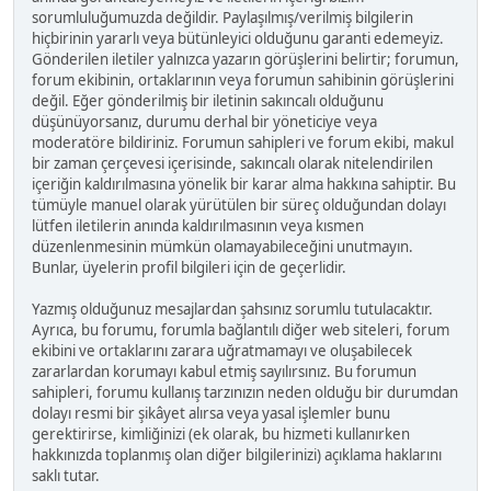
sorumluluğumuzda değildir. Paylaşılmış/verilmiş bilgilerin
hiçbirinin yararlı veya bütünleyici olduğunu garanti edemeyiz.
Gönderilen iletiler yalnızca yazarın görüşlerini belirtir; forumun,
forum ekibinin, ortaklarının veya forumun sahibinin görüşlerini
değil. Eğer gönderilmiş bir iletinin sakıncalı olduğunu
düşünüyorsanız, durumu derhal bir yöneticiye veya
moderatöre bildiriniz. Forumun sahipleri ve forum ekibi, makul
bir zaman çerçevesi içerisinde, sakıncalı olarak nitelendirilen
içeriğin kaldırılmasına yönelik bir karar alma hakkına sahiptir. Bu
tümüyle manuel olarak yürütülen bir süreç olduğundan dolayı
lütfen iletilerin anında kaldırılmasının veya kısmen
düzenlenmesinin mümkün olamayabileceğini unutmayın.
Bunlar, üyelerin profil bilgileri için de geçerlidir.
Yazmış olduğunuz mesajlardan şahsınız sorumlu tutulacaktır.
Ayrıca, bu forumu, forumla bağlantılı diğer web siteleri, forum
ekibini ve ortaklarını zarara uğratmamayı ve oluşabilecek
zararlardan korumayı kabul etmiş sayılırsınız. Bu forumun
sahipleri, forumu kullanış tarzınızın neden olduğu bir durumdan
dolayı resmi bir şikâyet alırsa veya yasal işlemler bunu
gerektirirse, kimliğinizi (ek olarak, bu hizmeti kullanırken
hakkınızda toplanmış olan diğer bilgilerinizi) açıklama haklarını
saklı tutar.