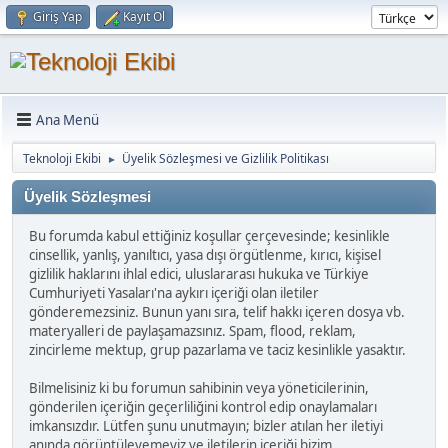
Giriş Yap
Kayıt Ol
Ana Menü
Teknoloji Ekibi
Üyelik Sözleşmesi ve Gizlilik Politikası
►
Üyelik Sözleşmesi
Bu forumda kabul ettiğiniz koşullar çerçevesinde; kesinlikle
cinsellik, yanlış, yanıltıcı, yasa dışı örgütlenme, kırıcı, kişisel
gizlilik haklarını ihlal edici, uluslararası hukuka ve Türkiye
Cumhuriyeti Yasaları'na aykırı içeriği olan iletiler
gönderemezsiniz. Bunun yanı sıra, telif hakkı içeren dosya vb.
materyalleri de paylaşamazsınız. Spam, flood, reklam,
zincirleme mektup, grup pazarlama ve taciz kesinlikle yasaktır.
Bilmelisiniz ki bu forumun sahibinin veya yöneticilerinin,
gönderilen içeriğin geçerliliğini kontrol edip onaylamaları
imkansızdır. Lütfen şunu unutmayın; bizler atılan her iletiyi
anında görüntüleyemeyiz ve iletilerin içeriği bizim