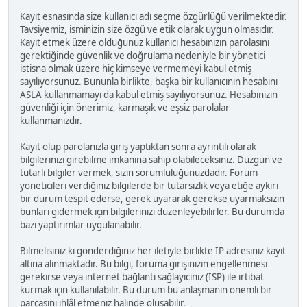
Kayıt esnasında size kullanıcı adı seçme özgürlüğü verilmektedir.
Tavsiyemiz, isminizin size özgü ve etik olarak uygun olmasıdır.
Kayıt etmek üzere olduğunuz kullanıcı hesabınızın parolasını
gerektiğinde güvenlik ve doğrulama nedeniyle bir yönetici
istisna olmak üzere hiç kimseye vermemeyi kabul etmiş
sayılıyorsunuz. Bununla birlikte, başka bir kullanıcının hesabını
ASLA kullanmamayı da kabul etmiş sayılıyorsunuz. Hesabınızın
güvenliği için önerimiz, karmaşık ve eşsiz parolalar
kullanmanızdır.
Kayıt olup parolanızla giriş yaptıktan sonra ayrıntılı olarak
bilgilerinizi girebilme imkanına sahip olabileceksiniz. Düzgün ve
tutarlı bilgiler vermek, sizin sorumluluğunuzdadır. Forum
yöneticileri verdiğiniz bilgilerde bir tutarsızlık veya etiğe aykırı
bir durum tespit ederse, gerek uyararak gerekse uyarmaksızın
bunları gidermek için bilgilerinizi düzenleyebilirler. Bu durumda
bazı yaptırımlar uygulanabilir.
Bilmelisiniz ki gönderdiğiniz her iletiyle birlikte IP adresiniz kayıt
altına alınmaktadır. Bu bilgi, foruma girişinizin engellenmesi
gerekirse veya internet bağlantı sağlayıcınız (ISP) ile irtibat
kurmak için kullanılabilir. Bu durum bu anlaşmanın önemli bir
parçasını ihlâl etmeniz halinde oluşabilir.