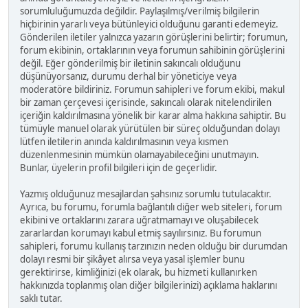
sorumluluğumuzda değildir. Paylaşılmış/verilmiş bilgilerin
hiçbirinin yararlı veya bütünleyici olduğunu garanti edemeyiz.
Gönderilen iletiler yalnızca yazarın görüşlerini belirtir; forumun,
forum ekibinin, ortaklarının veya forumun sahibinin görüşlerini
değil. Eğer gönderilmiş bir iletinin sakıncalı olduğunu
düşünüyorsanız, durumu derhal bir yöneticiye veya
moderatöre bildiriniz. Forumun sahipleri ve forum ekibi, makul
bir zaman çerçevesi içerisinde, sakıncalı olarak nitelendirilen
içeriğin kaldırılmasına yönelik bir karar alma hakkına sahiptir. Bu
tümüyle manuel olarak yürütülen bir süreç olduğundan dolayı
lütfen iletilerin anında kaldırılmasının veya kısmen
düzenlenmesinin mümkün olamayabileceğini unutmayın.
Bunlar, üyelerin profil bilgileri için de geçerlidir.
Yazmış olduğunuz mesajlardan şahsınız sorumlu tutulacaktır.
Ayrıca, bu forumu, forumla bağlantılı diğer web siteleri, forum
ekibini ve ortaklarını zarara uğratmamayı ve oluşabilecek
zararlardan korumayı kabul etmiş sayılırsınız. Bu forumun
sahipleri, forumu kullanış tarzınızın neden olduğu bir durumdan
dolayı resmi bir şikâyet alırsa veya yasal işlemler bunu
gerektirirse, kimliğinizi (ek olarak, bu hizmeti kullanırken
hakkınızda toplanmış olan diğer bilgilerinizi) açıklama haklarını
saklı tutar.