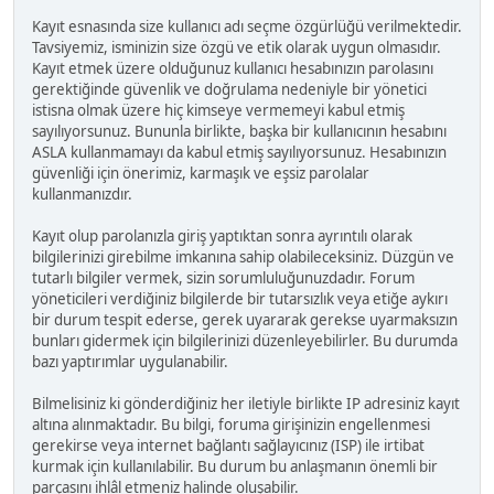
Kayıt esnasında size kullanıcı adı seçme özgürlüğü verilmektedir.
Tavsiyemiz, isminizin size özgü ve etik olarak uygun olmasıdır.
Kayıt etmek üzere olduğunuz kullanıcı hesabınızın parolasını
gerektiğinde güvenlik ve doğrulama nedeniyle bir yönetici
istisna olmak üzere hiç kimseye vermemeyi kabul etmiş
sayılıyorsunuz. Bununla birlikte, başka bir kullanıcının hesabını
ASLA kullanmamayı da kabul etmiş sayılıyorsunuz. Hesabınızın
güvenliği için önerimiz, karmaşık ve eşsiz parolalar
kullanmanızdır.
Kayıt olup parolanızla giriş yaptıktan sonra ayrıntılı olarak
bilgilerinizi girebilme imkanına sahip olabileceksiniz. Düzgün ve
tutarlı bilgiler vermek, sizin sorumluluğunuzdadır. Forum
yöneticileri verdiğiniz bilgilerde bir tutarsızlık veya etiğe aykırı
bir durum tespit ederse, gerek uyararak gerekse uyarmaksızın
bunları gidermek için bilgilerinizi düzenleyebilirler. Bu durumda
bazı yaptırımlar uygulanabilir.
Bilmelisiniz ki gönderdiğiniz her iletiyle birlikte IP adresiniz kayıt
altına alınmaktadır. Bu bilgi, foruma girişinizin engellenmesi
gerekirse veya internet bağlantı sağlayıcınız (ISP) ile irtibat
kurmak için kullanılabilir. Bu durum bu anlaşmanın önemli bir
parçasını ihlâl etmeniz halinde oluşabilir.