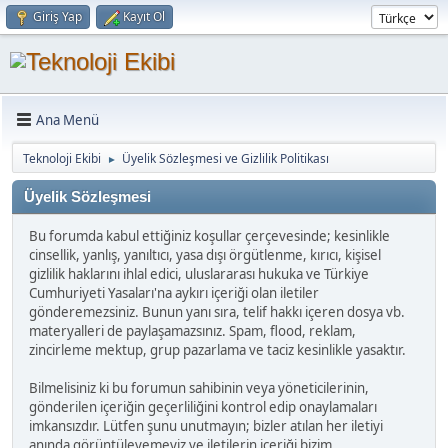
Giriş Yap
Kayıt Ol
Ana Menü
Teknoloji Ekibi
Üyelik Sözleşmesi ve Gizlilik Politikası
►
Üyelik Sözleşmesi
Bu forumda kabul ettiğiniz koşullar çerçevesinde; kesinlikle
cinsellik, yanlış, yanıltıcı, yasa dışı örgütlenme, kırıcı, kişisel
gizlilik haklarını ihlal edici, uluslararası hukuka ve Türkiye
Cumhuriyeti Yasaları'na aykırı içeriği olan iletiler
gönderemezsiniz. Bunun yanı sıra, telif hakkı içeren dosya vb.
materyalleri de paylaşamazsınız. Spam, flood, reklam,
zincirleme mektup, grup pazarlama ve taciz kesinlikle yasaktır.
Bilmelisiniz ki bu forumun sahibinin veya yöneticilerinin,
gönderilen içeriğin geçerliliğini kontrol edip onaylamaları
imkansızdır. Lütfen şunu unutmayın; bizler atılan her iletiyi
anında görüntüleyemeyiz ve iletilerin içeriği bizim