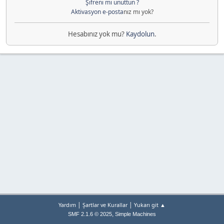
Şifreni mi unuttun ?
Aktivasyon e-posta
nız mı yok?
Hesabınız yok mu?
Kaydolun
.
|
|
Yardım
Şartlar ve Kurallar
Yukarı git ▲
,
SMF 2.1.6 © 2025
Simple Machines