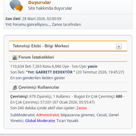
Duyurular
Site hakkında duyurular
Son ileti:
28 Mart 2026, 02:00:59
Ynt: Forumu güncelliyoru...
,
Zanos
tarafından
Teknoloji Ekibi - Bilgi Merkezi
Forum İstatistikleri
110,634 İleti 7,263 Konu 6,060 Üye - Son Üye:
yasin
Son İleti:
"
Ynt: GARRETT DEDEKTÖR
"
(20 Temmuz 2026, 19:45:27)
En son gönderilen iletileri göster
Çevrimiçi Kullanıcılar
Çevrimiçi:
679 Ziyaretçi, 1 Kullanıcı - Bugün En Çok Çevrimiçi:
680
-
En Çok Çevrimiçi: 57,031 (07 Ocak 2026, 05:55:47)
Son 240 dakika içinde aktif olan üyeler:
Zanos
SubModerator
,
Administrator
,
bitpazarına giremez
,
Cezalı
,
Genel
Yönetici
,
Global Moderator
,
Ticari Yasaklı