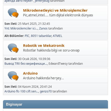
аренда авто пхукет
,
JefferyBug
tarafından
Mikrodenetleyici ve Mikroişlemciler
Pic,atmel,intel.... tüm dijital elektronik dünyası
Son ileti:
25 Mart 2025, 21:32:45
Ynt: Mikroislemciler ici...
,
Zanos
tarafından
Alt-Bölümler
PIC
8051 tabanlılar
ATMEL
Robotik ve Mekatronik
Robotlar hakkında bilgi ve soru-cevap
Son ileti:
30 Ocak 2026, 10:39:36
Вывод TRX без верификаци...
, EdwardTwesy tarafından
Arduino
Arduino hakkında herşey...
Son ileti:
04 Kasım 2024, 20:41:24
Arduino flc-100 cift sen...
,
genzo70
tarafından
Bigisayar