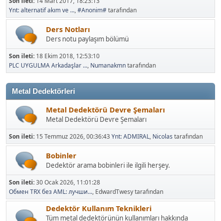
Son ileti:
14 Mart 2017, 18:23:13
Ynt: alternatif akım ve ...
,
#Anonim#
tarafından
Ders Notları
Ders notu paylaşım bölümü
Son ileti:
18 Ekim 2018, 12:53:10
PLC UYGULMA Arkadaşlar ...
,
Numanakmn
tarafından
Metal Dedektörleri
Metal Dedektörü Devre Şemaları
Metal Dedektörü Devre Şemaları
Son ileti:
15 Temmuz 2026, 00:36:43
Ynt: ADMIRAL
,
Nicolas
tarafından
Bobinler
Dedektör arama bobinleri ile ilgili herşey.
Son ileti:
30 Ocak 2026, 11:01:28
Обмен TRX без AML: лучши...
, EdwardTwesy tarafından
Dedektör Kullanım Teknikleri
Tüm metal dedektörünün kullanımları hakkında