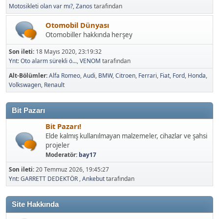
Motosikleti olan var mı?
,
Zanos
tarafından
Otomobil Dünyası
Otomobiller hakkında herşey
Son ileti:
18 Mayıs 2020, 23:19:32
Ynt: Oto alarm sürekli ö...
,
VENOM
tarafından
Alt-Bölümler
Alfa Romeo
Audi
BMW
Citroen
Ferrari
Fiat
Ford
Honda
Volkswagen
Renault
Bit Pazarı
Bit Pazarı!
Elde kalmış kullanılmayan malzemeler, cihazlar ve şahsi
projeler
Moderatör:
bay17
Son ileti:
20 Temmuz 2026, 19:45:27
Ynt: GARRETT DEDEKTÖR
,
Ankebut
tarafından
Site Hakkında