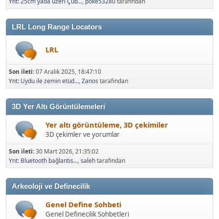
Ynt: 25cm yada üzeri Çub...
,
poke53280
tarafından
LRL Long Range Locators
LRL
Son ileti:
07 Aralık 2025, 18:47:10
Ynt: Uydu ile zemin etüd...
,
Zanos
tarafından
3D Yer Altı Görüntülemeleri
Yer altı görüntüleme, 3D çekimiler
3D çekimler ve yorumlar
Son ileti:
30 Mart 2026, 21:35:02
Ynt: Bluetooth bağlantıs...
,
saleh
tarafından
Arkeoloji ve Definecilik
Genel Define Sohbeti
Genel Definecilik Sohbetleri