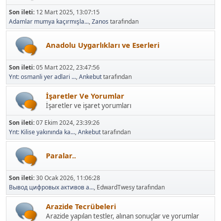
Son ileti:
12 Mart 2025, 13:07:15
Adamlar mumya kaçırmışla...
,
Zanos
tarafından
Anadolu Uygarlıkları ve Eserleri
Son ileti:
05 Mart 2022, 23:47:56
Ynt: osmanli yer adlari ...
,
Ankebut
tarafından
İşaretler Ve Yorumlar
İşaretler ve işaret yorumları
Son ileti:
07 Ekim 2024, 23:39:26
Ynt: Kilise yakınında ka...
,
Ankebut
tarafından
Paralar..
Son ileti:
30 Ocak 2026, 11:06:28
Вывод цифровых активов а...
, EdwardTwesy tarafından
Arazide Tecrübeleri
Arazide yapılan testler, alınan sonuçlar ve yorumlar