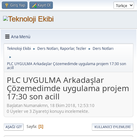
Giriş Yap
Kayıt Ol
Ana Menü
Teknoloji Ekibi
Ders Notları, Raporlar, Tezler
Ders Notları
►
►
►
PLC UYGULMA Arkadaşlar Çözemedimde uygulama projem 17:30 son
acill
PLC UYGULMA Arkadaşlar
Çözemedimde uygulama projem
17:30 son acill
Başlatan Numanakmn, 18 Ekim 2018, 12:53:10
0 Üyeler ve 3 Ziyaretçi konuyu incelemekte.
Sayfa
1
AŞAĞI GIT
KULLANICI EYLEMLERI