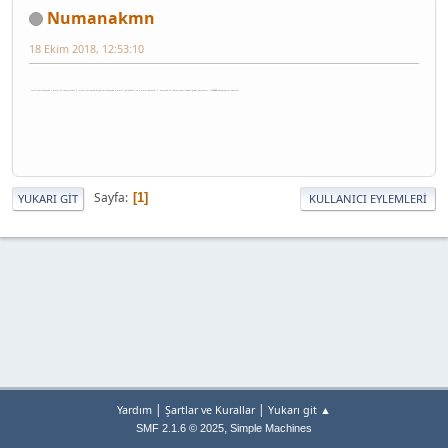
Numanakmn
18 Ekim 2018, 12:53:10
starta basildiginda 1.motor,15 saniye sonra 2. motor çalişacak.Stopa basildiginda 3.motor çalişacak,1 ve 2 motor duracak. 3. motorda 20 saniye sonra kendiliginde duracaktir. (LADDER Diyagramını Yazınız)
Sayfa
1
YUKARI GIT
KULLANICI EYLEMLERI
|
|
Yardım
Şartlar ve Kurallar
Yukarı git ▲
,
SMF 2.1.6 © 2025
Simple Machines