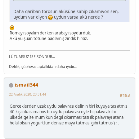
Daha gariban torosun aküsüne sahip çıkamıyon sen,
uydum var diyon
uydun varsa akü nerde ?
Romayı soyalım derken arabayı soydurduk.
Akü yü şuan tötüne bağlamış zındık hırsız.
LÜZUMSUZ İSE SÖNDÜR...
Delilik, şüphesiz aptallıktan daha iyidir...
ismail344
22 Aralık 2020, 23:31:44
#193
Gerceklerden uzak uydu palavrası delinin biri kuyuya tas atmıs
40 kişi cikaramamıs bu uydu palavrası oyle bi palavrakı bi
ulkede gelse mum kun degıl cıkarması tası ılk palavrayı atana
helal olsun yogurttun denıze maya tutması gıbı tutmus ) ; .