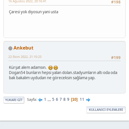
16 Ağustos 2022, 20:16:41
#198
Çaresi yok diyosun yani usta
Ankebut
22 Ekim 2022, 21:10:23
#199
Kürşat alem adamsın.
Dogan54 bunların hepsi yalan dolan.stadyumların altı oda oda
bak bakalım uydudan ne göreceksin sağlama yap.
1
...
5
6
7
8
9
11
Sayfa
10
YUKARI GIT
KULLANICI EYLEMLERI