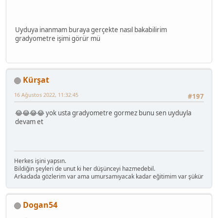
Uyduya inanmam buraya gerçekte nasıl bakabilirim
gradyometre işimi görür mü
Kürşat
16 Ağustos 2022, 11:32:45
#197
😂😂😂😂 yok usta gradyometre gormez bunu sen uyduyla
devam et
Herkes işini yapsın.
Bildiğin şeyleri de unut ki her düşünceyi hazmedebil.
Arkadada gözlerim var ama umursamıyacak kadar eğitimim var şükür
Dogan54