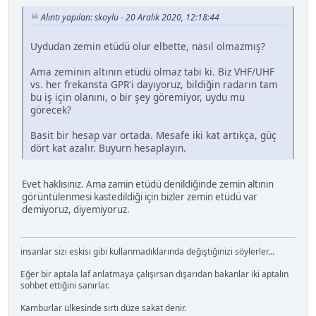
Alıntı yapılan: skoylu - 20 Aralık 2020, 12:18:44
Uydudan zemin etüdü olur elbette, nasıl olmazmış?
Ama zeminin altının etüdü olmaz tabi ki. Biz VHF/UHF
vs. her frekansta GPR'i dayıyoruz, bildiğin radarın tam
bu iş için olanını, o bir şey göremiyor, uydu mu
görecek?
Basit bir hesap var ortada. Mesafe iki kat artıkça, güç
dört kat azalır. Buyurn hesaplayın.
Evet haklısınız. Ama zamin etüdü denildiğinde zemin altının
görüntülenmesi kastedildiği için bizler zemin etüdü var
demiyoruz, diyemiyoruz.
insanlar sizi eskisi gibi kullanmadıklarında değiştiğinizi söylerler...
Eğer bir aptala laf anlatmaya çalışırsan dışarıdan bakanlar iki aptalın
sohbet ettiğini sanırlar.
Kamburlar ülkesinde sırtı düze sakat denir.