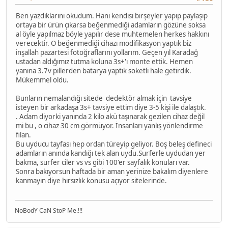
Ben yazdıklarını okudum. Hani kendisi birşeyler yapıp paylaşıp
ortaya bir ürün çıkarsa beğenmediği adamların gözüne soksa
al öyle yapılmaz böyle yapılır dese muhtemelen herkes hakkını
verecektir. O beğenmediği cihazı modifikasyon yaptık biz
inşallah pazartesi fotoğraflarını yollarım. Geçen yıl Karadağ
ustadan aldığımız tutma koluna 3s+'ı monte ettik. Hemen
yanına 3.7v pillerden batarya yaptık soketli hale getirdik.
Mükemmel oldu.
Bunların nemalandığı sitede dedektör almak için tavsiye
isteyen bir arkadaşa 3s+ tavsiye ettim diye 3-5 kişi ile dalaştık.
. Adam diyorki yanında 2 kilo akü taşınarak gezilen cihaz değil
mi bu , o cihaz 30 cm görmüyor. İnsanları yanlış yönlendirme
filan.
Bu uyducu tayfası hep ordan türeyip geliyor. Boş beleş defineci
adamların anında kandığı tek alan uydu.Surferle uydudan yer
bakma, surfer ciler vs vs gibi 100'er sayfalık konuları var.
Sonra bakıyorsun haftada bir aman yerinize bakalım diyenlere
kanmayın diye hırsızlık konusu açıyor sitelerinde.
NoBodY CaN StoP Me.!!!