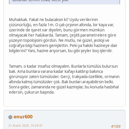
Muhakkak. Fakat ne bulacaksın ki? Uydu verilerinin
çözünürlüğü, en fazla 1m. O çalı çırpının altında, bir kaya var,
üzerinde de işaret var diyelim, bunu görmen mümkün
olmayacak her halükarda. Tamam, çeşitli parametrelere göre
yüzeyin topolojisini gördün. Ne mutlu, ne güzel, jeoloji ve
coğrafya bilgi hazineni genişlettin. Peki ya hakiki hazineye dair
bilgilerini? Yani, hazine arıyorsan, bu gibi şeyler boş işlerdir.
Tamam, o kadar insafsız olmayalım. Bunlarla tümülüs bulursun
bak. Ama bunlara varana kadar kafayı kaldırıp bakınca
görünüyor zaten tümülüsler. Gerçi, trakyada özellikle, ormanın
altında kalmış tümülüsler çok. Bak bunları arayabilirsin belki.
Sonra gider, zamanında ne güzel kazmışlar, bu konuda hasbihal
edersin, çukurun başında.
onur600
21 Aralık 2020, 19:29:47
#189