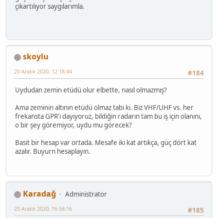
çıkartılıyor saygılarımla.
skoylu
20 Aralık 2020, 12:18:44
#184
Uydudan zemin etüdü olur elbette, nasıl olmazmış?
Ama zeminin altının etüdü olmaz tabi ki. Biz VHF/UHF vs. her
frekansta GPR'i dayıyoruz, bildiğin radarın tam bu iş için olanını,
o bir şey göremiyor, uydu mu görecek?
Basit bir hesap var ortada. Mesafe iki kat artıkça, güç dört kat
azalır. Buyurn hesaplayın.
Karadağ
Administrator
20 Aralık 2020, 16:58:16
#185