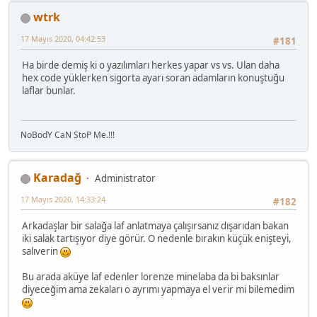
wtrk
17 Mayıs 2020, 04:42:53
#181
Ha birde demiş ki o yazılımları herkes yapar vs vs. Ulan daha
hex code yüklerken sigorta ayarı soran adamların konuştuğu
laflar bunlar.
NoBodY CaN StoP Me.!!!
Karadağ
Administrator
17 Mayıs 2020, 14:33:24
#182
Arkadaşlar bir salağa laf anlatmaya çalışırsanız dışarıdan bakan
iki salak tartışıyor diye görür. O nedenle bırakın küçük enişteyi,
salıverin
Bu arada aküye laf edenler lorenze minelaba da bi baksınlar
diyeceğim ama zekaları o ayrımı yapmaya el verir mi bilemedim