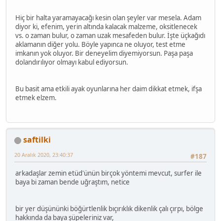
Hiç bir halta yaramayacağı kesin olan şeyler var mesela. Adam
diyor ki, efenim, yerin altında kalacak malzeme, oksitlenecek
vs. o zaman bulur, o zaman uzak mesafeden bulur. İşte üçkağıdı
aklamanın diğer yolu. Böyle yapınca ne oluyor, test etme
imkanın yok oluyor. Bir deneyelim diyemiyorsun. Paşa paşa
dolandırılıyor olmayı kabul ediyorsun.
Bu basit ama etkili ayak oyunlarına her daim dikkat etmek, ifşa
etmek elzem.
saftilki
20 Aralık 2020, 23:40:37
#187
arkadaşlar zemin etüd'ünün birçok yöntemi mevcut, surfer ile
baya bi zaman bende uğraştım, netice
bir yer düşününki böğürtlenlik bıçırıklık dikenlik çalı çırpı, bölge
hakkında da baya şüpeleriniz var,