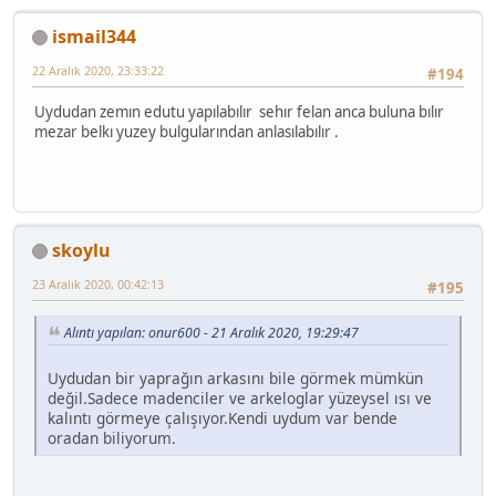
ismail344
22 Aralık 2020, 23:33:22
#194
Uydudan zemın edutu yapılabılır sehır felan anca buluna bılır
mezar belkı yuzey bulgularından anlasılabılır .
skoylu
23 Aralık 2020, 00:42:13
#195
Alıntı yapılan: onur600 - 21 Aralık 2020, 19:29:47
Uydudan bir yaprağın arkasını bile görmek mümkün
değil.Sadece madenciler ve arkeloglar yüzeysel ısı ve
kalıntı görmeye çalışıyor.Kendi uydum var bende
oradan biliyorum.