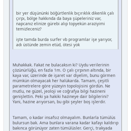
bir yer düşününki böğürtlenlik bıçırıklık dikenlik çalı
çırpı, bölge hakkında da baya şüpeleriniz var,
napcanız elinize gürebi alıp topyekün araziyimi
temizleceniz?
işte tamda burda surfer vb programlar işe yarıyor,
adı üstünde zemin etüd, ötesi yok
Muhakkak. Fakat ne bulacaksın ki? Uydu verilerinin
çözünürlüğü, en fazla 1m. O çalı çırpının altında, bir
kaya var, üzerinde de işaret var diyelim, bunu görmen
mümkün olmayacak her halükarda. Tamam, çeşitli
parametrelere göre yüzeyin topolojisini gördün. Ne
mutlu, ne güzel, jeoloji ve coğrafya bilgi hazineni
genişlettin. Peki ya hakiki hazineye dair bilgilerini?
Yani, hazine arıyorsan, bu gibi şeyler boş işlerdir.
Tamam, o kadar insafsız olmayalım. Bunlarla tümülüs
bulursun bak. Ama bunlara varana kadar kafayı kaldırıp
bakınca görünüyor zaten tümülüsler. Gerçi, trakyada