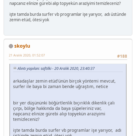
napcanız elinize gürebi alıp topyekün araziyimi temizleceniz?
işte tamda burda surfer vb programlar işe yarıyor, adı üstünde
zemin etüd, ötesi yok
skoylu
21 Aralık 2020, 01:52:07
#188
Alıntı yapılan: saftilki - 20 Aralık 2020, 23:40:37
arkadaşlar zemin etüd'ünün birçok yöntemi mevcut,
surfer ile baya bi zaman bende uğraştım, netice
bir yer düşününki böğürtlenlik bıçırıklık dikenlik çalı
çırpı, bölge hakkında da baya şüpeleriniz var,
napcanız elinize gürebi alıp topyekün araziyimi
temizleceniz?
işte tamda burda surfer vb programlar işe yarıyor, adı
üstünde zemin etüd, ötesi yok