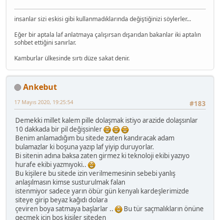
insanlar sizi eskisi gibi kullanmadıklarında değiştiğinizi söylerler...
Eğer bir aptala laf anlatmaya çalışırsan dışarıdan bakanlar iki aptalın
sohbet ettiğini sanırlar.
Kamburlar ülkesinde sırtı düze sakat denir.
Ankebut
17 Mayıs 2020, 19:25:54
#183
Demekki millet kalem pille dolaşmak istiyo arazide dolaşsınlar
10 dakkada bir pil değişsinler
Benim anlamadığım bu sitede zaten kandıracak adam
bulamazlar ki boşuna yazıp laf yiyip duruyorlar.
Bi sitenin adına baksa zaten girmez ki teknoloji ekibi yazıyo
hurafe ekibi yazmıyoki..
Bu kişilere bu sitede izin verilmemesinin sebebi yanlış
anlaşılmasın kimse susturulmak falan
istenmiyor sadece yarın öbür gün kenyalı kardeşlerimizde
siteye girip beyaz kağıdı dolara
çeviren boya satmaya başlarlar ..
Bu tür saçmalıkların önüne
geçmek için boş kişiler siteden