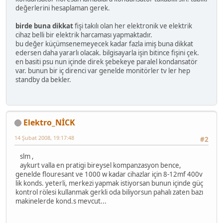
değerlerini hesaplaman gerek.
birde buna dikkat
fişi takılı olan her elektronik ve elektrik
cihaz belli bir elektrik harcaması yapmaktadır.
bu değer küçümsenemeyecek kadar fazla imiş buna dikkat
edersen daha yararlı olacak. bilgisayarla işin bitince fişini çek.
en basiti psu nun içinde direk şebekeye paralel kondansatör
var. bunun bir iç direnci var genelde monitörler tv ler hep
standby da bekler.
Elektro_NİCK
14 Şubat 2008, 19:17:48
#2
slm ,
aykurt valla en pratigi bireysel kompanzasyon bence,
genelde flouresant ve 1000 w kadar cihazlar için 8-12mf 400v
lik konds. yeterli, merkezi yapmak istiyorsan bunun içinde güç
kontrol rölesi kullanmak gerkli oda biliyorsun pahalı zaten bazı
makinelerde kond.s mevcut...