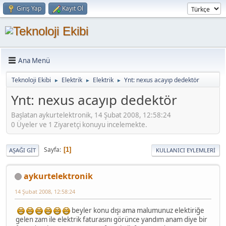
Giriş Yap
Kayıt Ol
Ana Menü
Teknoloji Ekibi
Elektrik
Elektrik
Ynt: nexus acayıp dedektör
►
►
►
Ynt: nexus acayıp dedektör
Başlatan aykurtelektronik, 14 Şubat 2008, 12:58:24
0 Üyeler ve 1 Ziyaretçi konuyu incelemekte.
Sayfa
1
AŞAĞI GIT
KULLANICI EYLEMLERI
aykurtelektronik
14 Şubat 2008, 12:58:24
beyler konu dışı ama malumunuz elektiriğe
gelen zam ile elektrik faturasını görünce yandım anam diye bir