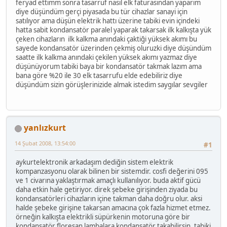
feryad ettimm sonra tasarruf nasıl elk faturasından yaparım
diye düşündüm gerçi piyasada bu tür cihazlar sanayi için
satılıyor ama düşün elektrik hattı üzerine tabiki evin içindeki
hatta sabit kondansatör paralel yaparak takarsak ilk kalkışta yük
çeken cihazların ilk kalkma anındaki çaktiği yüksek akımı bu
sayede kondansatör üzerinden çekmiş oluruzki diye düşündüm
saatte ilk kalkma anındaki çekilen yüksek akımı yazmaz diye
düşünüyorum tabiki baya bir kondansatör takmak lazım ama
bana göre %20 ile 30 elk tasarrufu elde edebiliriz diye
düşündüm sizin görüşlerinizide almak istedim saygılar sevgiler
yanlızkurt
14 Şubat 2008, 13:54:00
#1
aykurtelektronik arkadaşım dediğin sistem elektrik
kompanzasyonu olarak bilinen bir sistemdir. cosfi değerini 095
ve 1 civarına yaklaştırmak amaçlı kullanılıyor. buda aktif gücü
daha etkin hale getiriyor. direk şebeke girişinden ziyada bu
kondansatörleri cihazların içine takman daha doğru olur. aksi
halde şebeke girişine takarsan amacına çok fazla hizmet etmez.
örneğin kalkışta elektrikli süpürkenin motoruna göre bir
kondansatör floresan lambalara kondansatör takabilirsin. tabiki