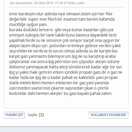
Son düzenlenme
: 24 Ekim 2010, 17:34:37 bitkici şakir
emir kardeşim olur aslında niye olmasın.bizim için her fikir
değerlidir süper ince fikirli bir insansın tam benim kafamda
mucitliğe uyğun yani.
burada düdüklü tencere gibi veya buhar kazanları gibi çok
emniyet suboplu bir tank tabiki bunu basınca dayanıklık testi
yapılmalı birde su ile sönünce çok ısınıyor karpit ona uygun bir
alaşım lazım depo için .pistonları eritmeye gelince verilen yakıt
seyreltilerek verilirse bi sorun olmaz aslında su ile karıştırılsa
karpit gazı yanmazmı bilemiyorum.lpg ile su karıştırıp araba
çalıştıranlar var.sonra lpg petrolün son çöpüdür ateşin üstüne
dökseniz yanmayacak hatta ateşi söndürecek kadar ağır bir sıvı
lpg yi yakıcı hale getiren etken içindeki propan gazı,dır o gaz ne
kadar fazla ise lpg de o kadar pahalı ve kalitelidir yani.propan
statik elektirikten hemen etkilenen bir gaz yani yanında
üzerinizden süeterinizi çıkartın saçınızdan çıkan o çıtırtılı
kıvılcımlar dahi hemen ateşler bu gazı bayabi pahalı zaten.
Sayfa
1
YUKARI GIT
KULLANICI EYLEMLERI