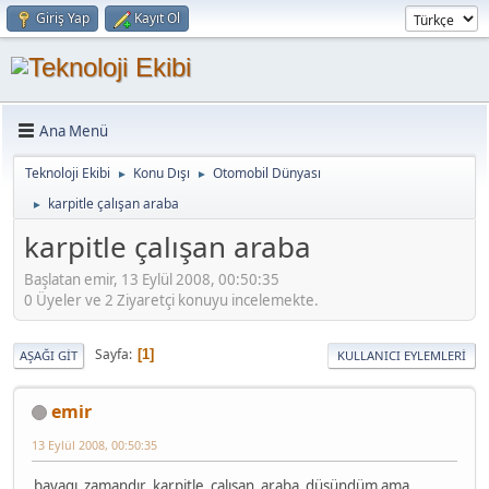
Giriş Yap
Kayıt Ol
Ana Menü
Teknoloji Ekibi
Konu Dışı
Otomobil Dünyası
►
►
karpitle çalışan araba
►
karpitle çalışan araba
Başlatan emir, 13 Eylül 2008, 00:50:35
0 Üyeler ve 2 Ziyaretçi konuyu incelemekte.
Sayfa
1
AŞAĞI GIT
KULLANICI EYLEMLERI
emir
13 Eylül 2008, 00:50:35
bayagı zamandır karpitle çalışan araba düşündüm ama