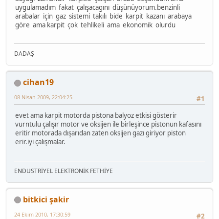
uygulamadım fakat çalışacagını düşünüyorum.benzinli
arabalar için gaz sistemi takılı bide karpit kazanı arabaya
göre ama karpit çok tehlikeli ama ekonomik olurdu
DADAŞ
cihan19
08 Nisan 2009, 22:04:25
#1
evet ama karpit motorda pistona balyoz etkisi gösterir
vurntulu çalışır motor ve oksijen ile birleşince pistonun kafasını
eritir motorada dışarıdan zaten oksijen gazı giriyor piston
erir.iyi çalışmalar.
ENDUSTRİYEL ELEKTRONİK FETHİYE
bitkici şakir
24 Ekim 2010, 17:30:59
#2