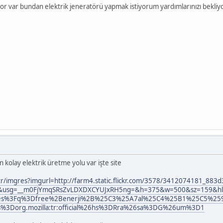
or var bundan elektrik jeneratörü yapmak istiyorum yardımlarınızı bekli
 kolay elektrik üretme yolu var işte site
tr/imgres?imgurl=http://farm4.static.flickr.com/3578/3412074181_883d
m/&usg=__m0FjYmqSRsZvLDXDXCYUJxRH5ng=&h=375&w=500&sz=159&hl
es%3Fq%3Dfree%2Benerji%2B%25C3%25A7al%25C4%25B1%25C5%259F
s%3Dorg.mozilla:tr:official%26hs%3DRra%26sa%3DG%26um%3D1