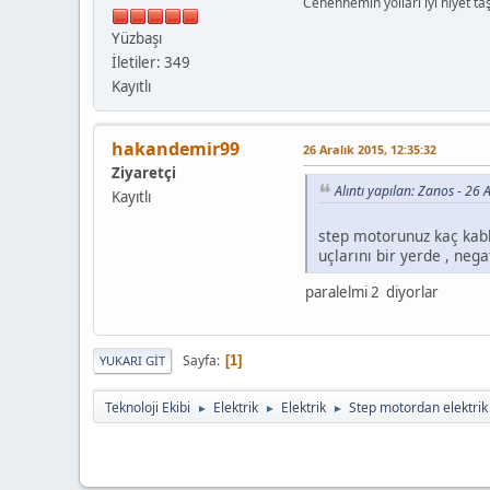
Cehennemin yolları iyi niyet taşl
Yüzbaşı
İletiler: 349
Kayıtlı
hakandemir99
26 Aralık 2015, 12:35:32
Ziyaretçi
Alıntı yapılan: Zanos - 26 
Kayıtlı
step motorunuz kaç kablo
uçlarını bir yerde , nega
paralelmi 2 diyorlar
Sayfa
1
YUKARI GIT
Teknoloji Ekibi
Elektrik
Elektrik
Step motordan elektri
►
►
►