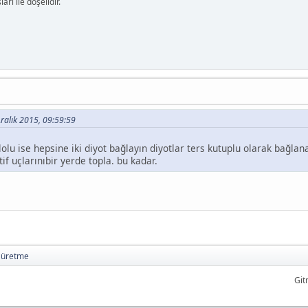
arı ile döşelidir.
Aralık 2015, 09:59:59
lu ise hepsine iki diyot bağlayın diyotlar ters kutuplu olarak bağlana
tif uçlarınıbir yerde topla. bu kadar.
k üretme
Git