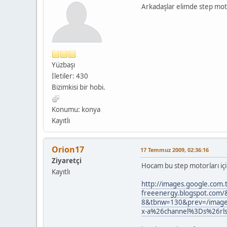
Arkadaşlar elimde step mot
Yüzbaşı
İletiler: 430
Bizimkisi bir hobi.
Konumu: konya
Kayıtlı
Orion17
17 Temmuz 2009, 02:36:16
Ziyaretçi
Hocam bu step motorları için
Kayıtlı
http://images.google.com.
freeenergy.blogspot.co
8&tbnw=130&prev=/imag
x-a%26channel%3Ds%26rl