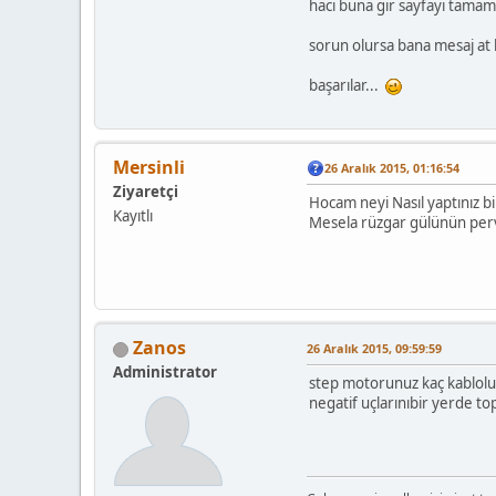
hacı buna gir sayfayı tamam
sorun olursa bana mesaj at 
başarılar...
Mersinli
26 Aralık 2015, 01:16:54
Ziyaretçi
Hocam neyi Nasıl yaptınız bi
Kayıtlı
Mesela rüzgar gülünün pervan
Zanos
26 Aralık 2015, 09:59:59
Administrator
step motorunuz kaç kablolu is
negatif uçlarınıbir yerde to