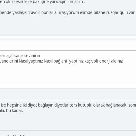
en oku resimlere bak işine yarıcağını umarım .
bende yaklaşık 4 aydır bunlarla uraşıyorum elimde bitane rüzgar gülü var
raz açarsanız sevinirim
elerini Nasıl yaptınız Nasıl bağlantı yaptınız kaç volt enerji aldınız
e hepsine iki diyot bağlayın diyotlar ters kutuplu olarak bağlanacak. sonra 
pla. bu kadar.