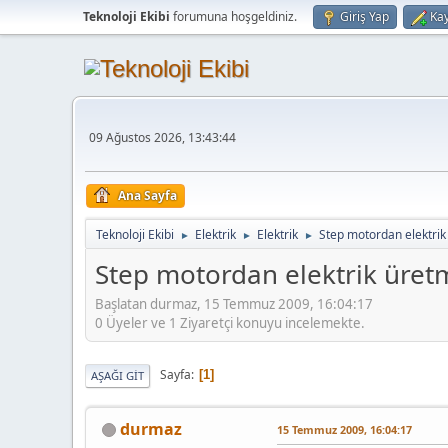
Teknoloji Ekibi
forumuna hoşgeldiniz.
Giriş Yap
Kay
09 Ağustos 2026, 13:43:44
Ana Sayfa
Teknoloji Ekibi
Elektrik
Elektrik
Step motordan elektri
►
►
►
Step motordan elektrik üret
Başlatan durmaz, 15 Temmuz 2009, 16:04:17
0 Üyeler ve 1 Ziyaretçi konuyu incelemekte.
Sayfa
1
AŞAĞI GIT
durmaz
15 Temmuz 2009, 16:04:17