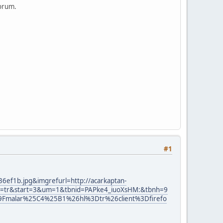
yorum.
#1
36ef1b.jpg&imgrefurl=http://acarkaptan-
=tr&start=3&um=1&tbnid=PAPke4_iuoXsHM:&tbnh=9
malar%25C4%25B1%26hl%3Dtr%26client%3Dfirefo