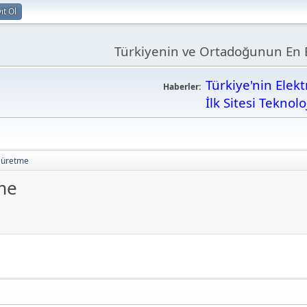
ıt Ol
Türkiyenin ve Ortadoğunun En B
Türkiye'nin Elek
Haberler:
İlk Sitesi Teknolo
k üretme
me