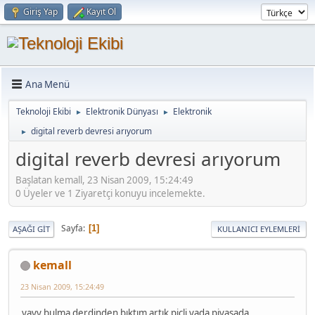
Giriş Yap
Kayıt Ol
Ana Menü
Teknoloji Ekibi
Elektronik Dünyası
Elektronik
►
►
digital reverb devresi arıyorum
►
digital reverb devresi arıyorum
Başlatan kemall, 23 Nisan 2009, 15:24:49
0 Üyeler ve 1 Ziyaretçi konuyu incelemekte.
Sayfa
1
AŞAĞI GIT
KULLANICI EYLEMLERI
kemall
23 Nisan 2009, 15:24:49
yayy bulma derdinden bıktım artık picli yada piyasada