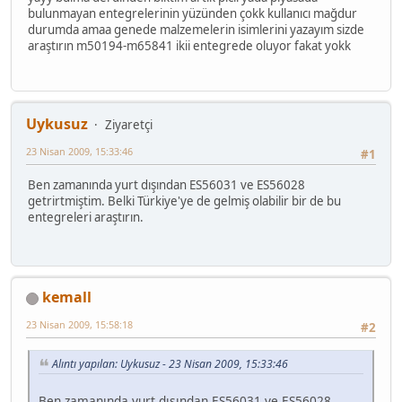
bulunmayan entegrelerinin yüzünden çokk kullanıcı mağdur
durumda amaa genede malzemelerin isimlerini yazayım sizde
araştırın m50194-m65841 ikii entegrede oluyor fakat yokk
Uykusuz
Ziyaretçi
23 Nisan 2009, 15:33:46
#1
Ben zamanında yurt dışından ES56031 ve ES56028
getrirtmiştim. Belki Türkiye'ye de gelmiş olabilir bir de bu
entegreleri araştırın.
kemall
23 Nisan 2009, 15:58:18
#2
Alıntı yapılan: Uykusuz - 23 Nisan 2009, 15:33:46
Ben zamanında yurt dışından ES56031 ve ES56028