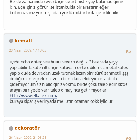
Biz de zamanında reverb için getirtmiştik yay bulamadığımız
için. Eğe işinizi görür ise istanbulda bir araştırın eğer
bulamazsanız yurt dışından yüklü miktarlarda getirtilebilir.
kemall
23 Nisan 2009, 17:13:05
#5
iiyide echo entegresi buuu reverb değilki ? buarada yayy
yapılabilir fakat zırıltısı için kutuya monte edilemez metal kafes
yapıp ouda devreden uzak tutmak lazım birr sürü zahmetli işşş
dediğim entegreler reverb benn kocaelideyim istanbula
gidemiyorum sizin bildiğiniz yokmu birde çokk talep edin sizde
arayın birr yede varr talep olmayınca getirmiyorlar
http://www.elkatek.com/
buraya sipariş verinyada meil atın ozaman çokk iyiiolur
dekoratör
26 Nisan 2009, 21:03:21
#6