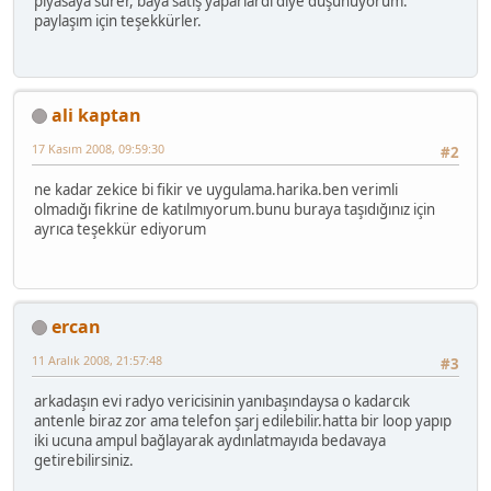
piyasaya sürer, baya satış yaparlardı diye düşünüyorum.
paylaşım için teşekkürler.
ali kaptan
17 Kasım 2008, 09:59:30
#2
ne kadar zekice bi fikir ve uygulama.harika.ben verimli
olmadığı fikrine de katılmıyorum.bunu buraya taşıdığınız için
ayrıca teşekkür ediyorum
ercan
11 Aralık 2008, 21:57:48
#3
arkadaşın evi radyo vericisinin yanıbaşındaysa o kadarcık
antenle biraz zor ama telefon şarj edilebilir.hatta bir loop yapıp
iki ucuna ampul bağlayarak aydınlatmayıda bedavaya
getirebilirsiniz.