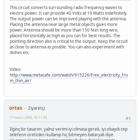
This circuit converts surrounding radio frequency waves to
electric power. It can provide 40 Volts at 10 Watts indefinitely.
The output power can be improved playing with the antenna.
Placing the antenna near large metal objects gives more
power. Antenna should be more than 150 feet long wire,
placed horizontally as high as you can for best results. The
pointing direction also is critical to the output. Keep the circuit
as close to antenna as posible. You can also experiment with
dishes etc.
Video
http://www.metacafe.com/watch/915226/free_electricity_fro
m_thin_air/
ortas
Ziyaretçi
17 Kasım 2008, 09:11:59
#1
İlginç bir tasarım. yalnız verimi iyi olmasa gerek, iyi olsaydı cep
telefeon üreticileri kullanıp hiç bitmeyen bataryalı diye