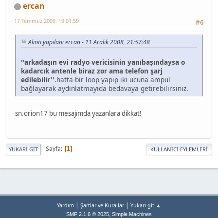
ercan
17 Temmuz 2009, 19:01:59
#6
Alıntı yapılan: ercan - 11 Aralık 2008, 21:57:48
''arkadaşın evi radyo vericisinin yanıbaşındaysa o
kadarcık antenle biraz zor ama telefon şarj
edilebilir''
.hatta bir loop yapıp iki ucuna ampul
bağlayarak aydınlatmayıda bedavaya getirebilirsiniz.
sn.orion17 bu mesajımda yazanlara dikkat!
Sayfa
1
YUKARI GIT
KULLANICI EYLEMLERI
|
|
Yardım
Şartlar ve Kurallar
Yukarı git ▲
,
SMF 2.1.6 © 2025
Simple Machines