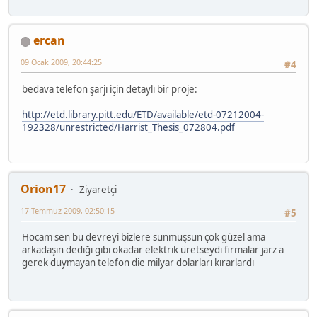
ercan
09 Ocak 2009, 20:44:25
#4
bedava telefon şarjı için detaylı bir proje:
http://etd.library.pitt.edu/ETD/available/etd-07212004-
192328/unrestricted/Harrist_Thesis_072804.pdf
Orion17
Ziyaretçi
17 Temmuz 2009, 02:50:15
#5
Hocam sen bu devreyi bizlere sunmuşsun çok güzel ama
arkadaşın dediği gibi okadar elektrik üretseydi firmalar jarz a
gerek duymayan telefon die milyar dolarları kırarlardı