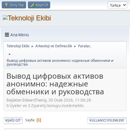
Giriş Yap
Kayıt Ol
Ana Menü
Teknoloji Ekibi
Arkeoloji ve Definecilik
Paralar..
►
►
►
Вывод цифровых активов анонимно: надежные обменники и
руководства
Вывод цифровых активов
анонимно: надежные
обменники и руководства
Başlatan EdwardTwesy, 30 Ocak 2026, 11:06:28
0 Üyeler ve 3 Ziyaretçi konuyu incelemekte.
Sayfa
1
AŞAĞI GIT
KULLANICI EYLEMLERI