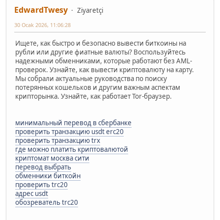
EdwardTwesy
Ziyaretçi
30 Ocak 2026, 11:06:28
Ищете, как быстро и безопасно вывести биткоины на
рубли или другие фиатные валюты? Воспользуйтесь
надежными обменниками, которые работают без AML-
проверок. Узнайте, как вывести криптовалюту на карту.
Мы собрали актуальные руководства по поиску
потерянных кошельков и другим важным аспектам
крипторынка. Узнайте, как работает Tor-браузер.
минимальный перевод в сбербанке
проверить транзакцию usdt erc20
проверить транзакцию trx
где можно платить криптовалютой
криптомат москва сити
перевод выбрать
обменники биткойн
проверить trc20
адрес usdt
обозреватель trc20