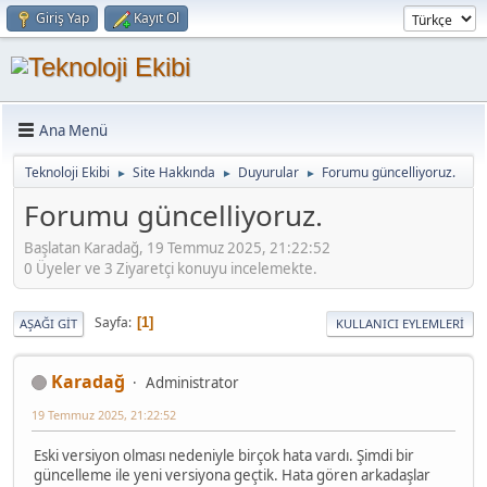
Giriş Yap
Kayıt Ol
Ana Menü
Teknoloji Ekibi
Site Hakkında
Duyurular
Forumu güncelliyoruz.
►
►
►
Forumu güncelliyoruz.
Başlatan Karadağ, 19 Temmuz 2025, 21:22:52
0 Üyeler ve 3 Ziyaretçi konuyu incelemekte.
Sayfa
1
AŞAĞI GIT
KULLANICI EYLEMLERI
Karadağ
Administrator
19 Temmuz 2025, 21:22:52
Eski versiyon olması nedeniyle birçok hata vardı. Şimdi bir
güncelleme ile yeni versiyona geçtik. Hata gören arkadaşlar