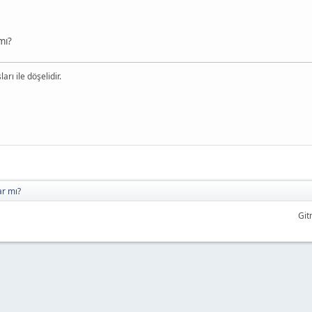
mı?
arı ile döşelidir.
ar mı?
Git