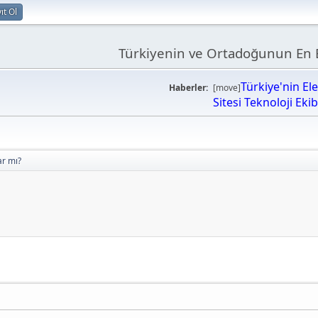
ıt Ol
Türkiyenin ve Ortadoğunun En B
Türkiye'nin El
Haberler:
[move]
Sitesi Teknoloji Eki
ar mı?