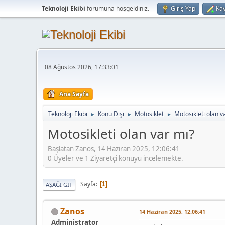
Teknoloji Ekibi
forumuna hoşgeldiniz.
Giriş Yap
Kay
08 Ağustos 2026, 17:33:01
Ana Sayfa
Teknoloji Ekibi
Konu Dışı
Motosiklet
Motosikleti olan v
►
►
►
Motosikleti olan var mı?
Başlatan Zanos, 14 Haziran 2025, 12:06:41
0 Üyeler ve 1 Ziyaretçi konuyu incelemekte.
Sayfa
1
AŞAĞI GIT
Zanos
14 Haziran 2025, 12:06:41
Administrator