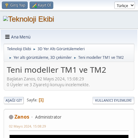
Giriş Yap
Kayıt Ol
Ana Menü
Teknoloji Ekibi
3D Yer Altı Görüntülemeleri
►
Yer altı görüntüleme, 3D çekimiler
Teni modeller TM1 ve TM2
►
►
Teni modeller TM1 ve TM2
Başlatan Zanos, 02 Mayıs 2024, 15:08:29
0 Üyeler ve 3 Ziyaretçi konuyu incelemekte.
Sayfa
1
AŞAĞI GIT
KULLANICI EYLEMLERI
Zanos
Administrator
02 Mayıs 2024, 15:08:29