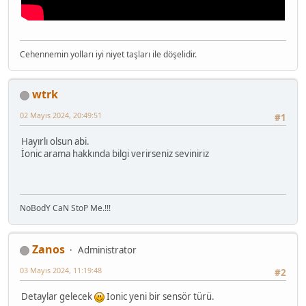
Cehennemin yolları iyi niyet taşları ile döşelidir.
wtrk
02 Mayıs 2024, 20:49:51
#1
Hayırlı olsun abi.
İonic arama hakkında bilgi verirseniz seviniriz
NoBodY CaN StoP Me.!!!
Zanos
Administrator
03 Mayıs 2024, 11:19:48
#2
Detaylar gelecek
Ionic yeni bir sensör türü.