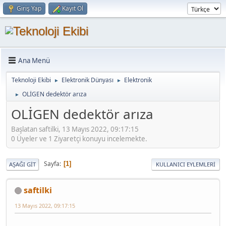
Giriş Yap
Kayıt Ol
Ana Menü
Teknoloji Ekibi
Elektronik Dünyası
Elektronik
►
►
OLİGEN dedektör arıza
►
OLİGEN dedektör arıza
Başlatan saftilki, 13 Mayıs 2022, 09:17:15
0 Üyeler ve 1 Ziyaretçi konuyu incelemekte.
Sayfa
1
AŞAĞI GIT
KULLANICI EYLEMLERI
saftilki
13 Mayıs 2022, 09:17:15