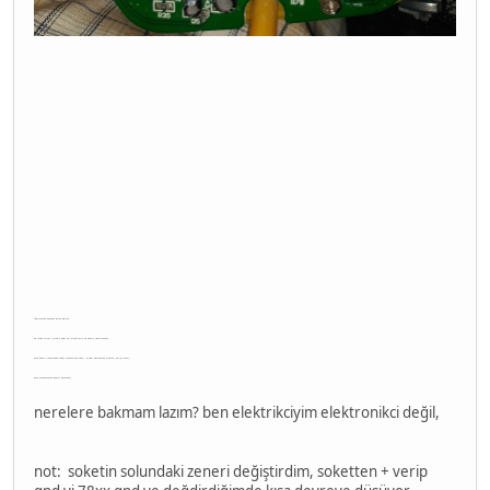
cümleteren herkese kolay gelsin,
bu cihaz arızalı içine 6 adet pil bırakılmış ve akmış temizledim,
ama enerji soketinden tepki alamayınca 7805 i direkt besleyerek displayı çalıştırdım,
ama muhtemelen bobini görmüyor,
nerelere bakmam lazım? ben elektrikciyim elektronikci değil,
not: soketin solundaki zeneri değiştirdim, soketten + verip