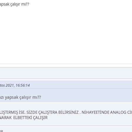
psak çalışır mı??
ustos 2021, 16:56:14
zı yapsak çalışır mı??
IŞTIRMIŞ İSE. SİZDE ÇALIŞTIRA BİLİRSİNİZ . NİHAYEETİNDE ANALOG C
ARAK ELBETTEKİ ÇALIŞIR
ÜR