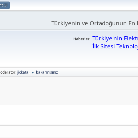
ıt Ol
Türkiyenin ve Ortadoğunun En B
Türkiye'nin Elek
Haberler:
İlk Sitesi Teknolo
oderatör:
jickata
)
bakarmısınız
►