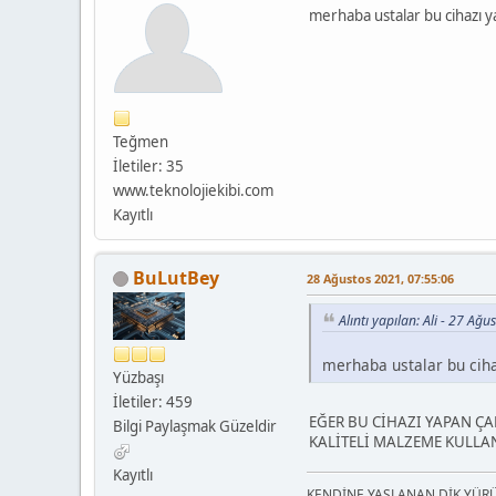
merhaba ustalar bu cihazı ya
Teğmen
İletiler: 35
www.teknolojiekibi.com
Kayıtlı
BuLutBey
28 Ağustos 2021, 07:55:06
Alıntı yapılan: Ali - 27 Ağ
merhaba ustalar bu ciha
Yüzbaşı
İletiler: 459
EĞER BU CİHAZI YAPAN ÇAL
Bilgi Paylaşmak Güzeldir
KALİTELİ MALZEME KULLAN
Kayıtlı
KENDİNE YASLANAN DİK YÜR