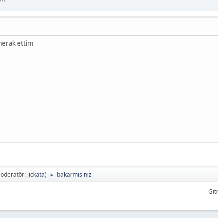
merak ettim
oderatör:
jickata
)
bakarmısınız
►
Git