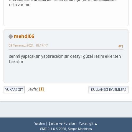
usta var mı.
mehdi06
08 Temmuz 2021, 18:17:17
#1
senmi yapacaksın yaptıracakmısın detaylı güzel resim eklersen
bakalım
Sayfa
1
YUKARI GIT
KULLANICI EYLEMLERI
|
|
Yardım
Şartlar ve Kurallar
Yukarı git ▲
,
SMF 2.1.6 © 2025
Simple Machines