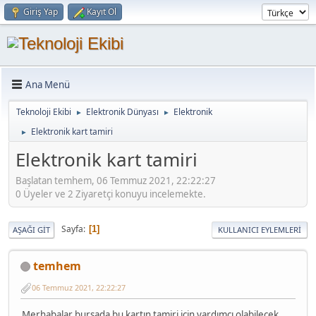
Giriş Yap
Kayıt Ol
Ana Menü
Teknoloji Ekibi
Elektronik Dünyası
Elektronik
►
►
Elektronik kart tamiri
►
Elektronik kart tamiri
Başlatan temhem, 06 Temmuz 2021, 22:22:27
0 Üyeler ve 2 Ziyaretçi konuyu incelemekte.
Sayfa
1
AŞAĞI GIT
KULLANICI EYLEMLERI
temhem
06 Temmuz 2021, 22:22:27
Merhabalar bursada bu kartın tamiri için yardımcı olabilecek