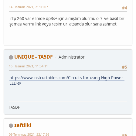
14 Haziran 2021, 21:03:07
#4
irfp 260 var elimde dp3s+ için almıştım olurmu o ? ve basit bir
şeması varmı link veya resim url atsanda olur sana zahmet
UNIQUE - TA5DF
Administrator
16 Haziran 2021, 11:54:11
#5
https://www.instructables.com/Circuits-for-using-High-Power-
LED-s/
TA5DF
saftilki
09 Temmuz 2021, 22:17:26
#6