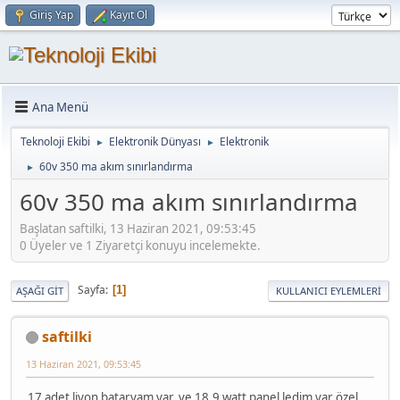
Giriş Yap
Kayıt Ol
Ana Menü
Teknoloji Ekibi
Elektronik Dünyası
Elektronik
►
►
60v 350 ma akım sınırlandırma
►
60v 350 ma akım sınırlandırma
Başlatan saftilki, 13 Haziran 2021, 09:53:45
0 Üyeler ve 1 Ziyaretçi konuyu incelemekte.
Sayfa
1
AŞAĞI GIT
KULLANICI EYLEMLERI
saftilki
13 Haziran 2021, 09:53:45
17 adet liyon bataryam var, ve 18.9 watt panel ledim var özel