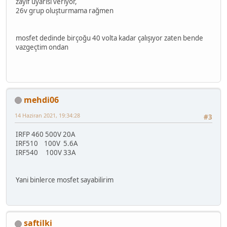
zayıf uyarısı veriyor,
26v grup oluşturmama rağmen
mosfet dedinde birçoğu 40 volta kadar çalışıyor zaten bende
vazgeçtim ondan
mehdi06
14 Haziran 2021, 19:34:28
#3
IRFP 460 500V 20A
IRF510 100V 5.6A
IRF540 100V 33A
Yani binlerce mosfet sayabilirim
saftilki