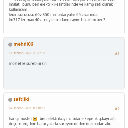
imalat, bunu ben elektrik kesintilerinde ve kamp seti olarak
kullanıcam
ledin sürücüsü 60v 350 ma bataryalar 65 civarında
lm317 ler max 40v neyle sınırlandırayım bu akımı ben?
mehdi06
13 Haziran 2021, 21:47:08
#1
mosfet le sürebiliirsin
saftilki
14 Haziran 2021, 09:18:13
#2
hangi mosfet
ben elektrikciyim, bitane kepenk g.kaynağı
düşürdüm, lion bataryalarla süreyim dedim durmadan akü