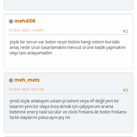
mehdi06
31 Mart 2020, 13:44:07
#2
şöyle bir sorun var bobin neyin bobini hangi sistem burdaki
amaç nedir ürün tasarlamakmı mevcut ürüne başlık yapmakmı
olayı tam anlayamadım
meh_mets
31 Mart 2020, 19:21:06
#3
şimdi söyle anlatayım ustam pi sistem veya vlf değil yeni bir
tasarım yeni bir olaya imza atmak için çalışıyorum arama
bobinine enerji nasıl sürülür ve clock frekansı ile bobin frekansı
farklı olaylarmı yoksa aynı şey mi