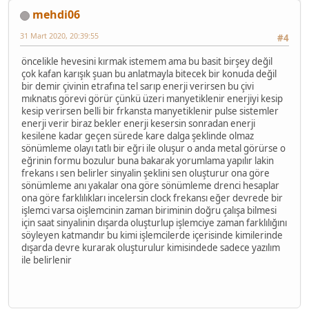
mehdi06
31 Mart 2020, 20:39:55
#4
öncelikle hevesini kırmak istemem ama bu basit birşey değil
çok kafan karışık şuan bu anlatmayla bitecek bir konuda değil
bir demir çivinin etrafına tel sarıp enerji verirsen bu çivi
mıknatıs görevi görür çünkü üzeri manyetiklenir enerjiyi kesip
kesip verirsen belli bir frkansta manyetiklenir pulse sistemler
enerji verir biraz bekler enerji kesersin sonradan enerji
kesilene kadar geçen sürede kare dalga şeklinde olmaz
sönümleme olayı tatlı bir eğri ile oluşur o anda metal görürse o
eğrinin formu bozulur buna bakarak yorumlama yapılır lakin
frekans ı sen belirler sinyalin şeklini sen oluşturur ona göre
sönümleme anı yakalar ona göre sönümleme drenci hesaplar
ona göre farklılıkları incelersin clock frekansı eğer devrede bir
işlemci varsa oişlemcinin zaman biriminin doğru çalışa bilmesi
için saat sinyalinin dışarda oluşturlup işlemciye zaman farklılığını
söyleyen katmandır bu kimi işlemcilerde içerisinde kimilerinde
dışarda devre kurarak oluşturulur kimisindede sadece yazılım
ile belirlenir