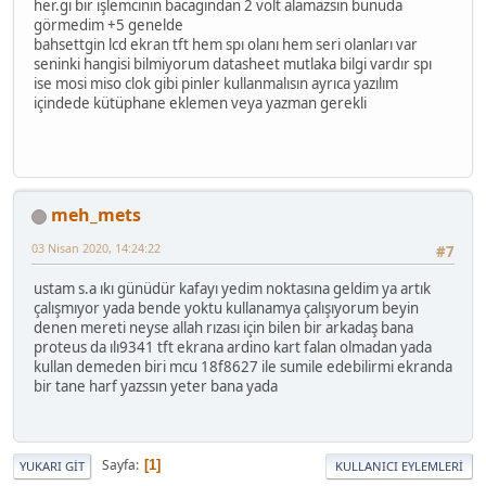
her.gi bir işlemcinin bacagından 2 volt alamazsın bunuda
görmedim +5 genelde
bahsettgin lcd ekran tft hem spı olanı hem seri olanları var
seninki hangisi bilmiyorum datasheet mutlaka bilgi vardır spı
ise mosi miso clok gibi pinler kullanmalısın ayrıca yazılım
içindede kütüphane eklemen veya yazman gerekli
meh_mets
03 Nisan 2020, 14:24:22
#7
ustam s.a ıkı günüdür kafayı yedim noktasına geldim ya artık
çalışmıyor yada bende yoktu kullanamya çalışıyorum beyin
denen mereti neyse allah rızası için bilen bir arkadaş bana
proteus da ılı9341 tft ekrana ardino kart falan olmadan yada
kullan demeden biri mcu 18f8627 ile sumile edebilirmi ekranda
bir tane harf yazssın yeter bana yada
Sayfa
1
YUKARI GIT
KULLANICI EYLEMLERI