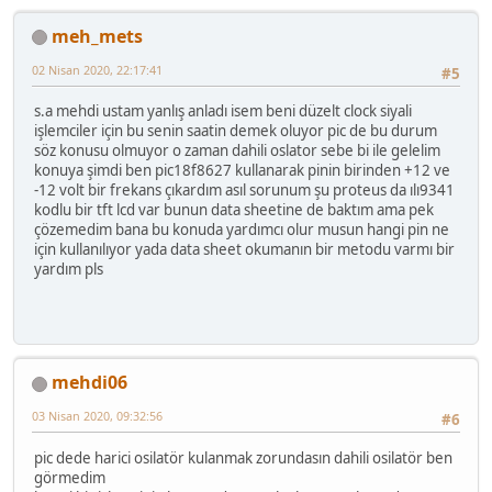
meh_mets
02 Nisan 2020, 22:17:41
#5
s.a mehdi ustam yanlış anladı isem beni düzelt clock siyali
işlemciler için bu senin saatin demek oluyor pic de bu durum
söz konusu olmuyor o zaman dahili oslator sebe bi ile gelelim
konuya şimdi ben pic18f8627 kullanarak pinin birinden +12 ve
-12 volt bir frekans çıkardım asıl sorunum şu proteus da ılı9341
kodlu bir tft lcd var bunun data sheetine de baktım ama pek
çözemedim bana bu konuda yardımcı olur musun hangi pin ne
için kullanılıyor yada data sheet okumanın bir metodu varmı bir
yardım pls
mehdi06
03 Nisan 2020, 09:32:56
#6
pic dede harici osilatör kulanmak zorundasın dahili osilatör ben
görmedim