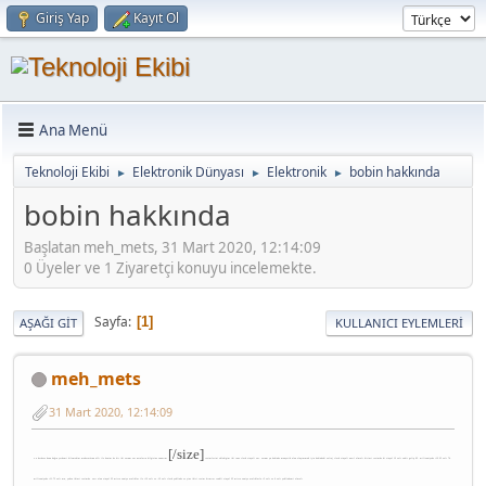
Giriş Yap
Kayıt Ol
Ana Menü
Teknoloji Ekibi
Elektronik Dünyası
Elektronik
bobin hakkında
►
►
►
bobin hakkında
Başlatan meh_mets, 31 Mart 2020, 12:14:09
0 Üyeler ve 1 Ziyaretçi konuyu incelemekte.
Sayfa
1
AŞAĞI GIT
KULLANICI EYLEMLERI
meh_mets
31 Mart 2020, 12:14:09
[/size]
s.a herkese konu doğru yerdemi bilemedim moderatörun affı ile benim de bir iki sorum var ustaların bilgisine sunarım
resimlerini ekledigim iki tane clock sinyali var. sorum şu bobinde manyetik alan oluşturmak için bobindeki voltaj clock sinyali nasıl olmalı birinci resimde ki sinyal 12 volt sabit gelip 65. milisaniyede +12.25 volt 70.
milisaniyede +11.75 volt mu, yoksa ikinci resimde sarı olan sinyal 25 micro saniye aralıklar ile +12 volt ve -12 volt clock şeklinde ve yine ikici resim kırmızı renkli sinyal 25 micro saniye aralıklarla +5 volt ve 0 volt şeklindemi olmalı