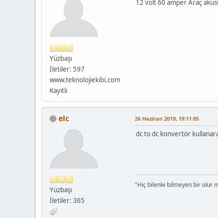
12 volt 60 amper Araç aküsü
Yüzbaşı
İletiler: 597
www.teknolojiekibi.com
Kayıtlı
elc
26 Haziran 2019, 19:11:05
dc to dc konvertör kullanara
"Hiç bilenle bilmeyen bir olur 
Yüzbaşı
İletiler: 365