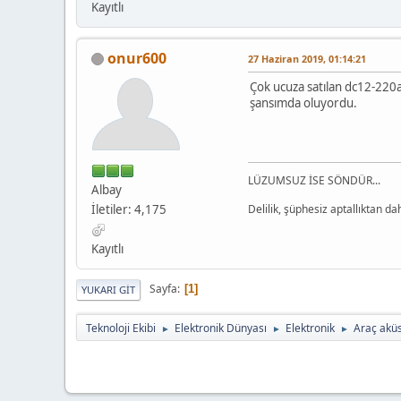
Kayıtlı
onur600
27 Haziran 2019, 01:14:21
Çok ucuza satılan dc12-220a
şansımda oluyordu.
LÜZUMSUZ İSE SÖNDÜR...
Albay
İletiler: 4,175
Delilik, şüphesiz aptallıktan daha
Kayıtlı
Sayfa
1
YUKARI GIT
Teknoloji Ekibi
Elektronik Dünyası
Elektronik
Araç aküsü
►
►
►