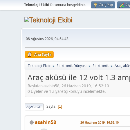
Teknoloji Ekibi
forumuna hoşgeldiniz.
Giriş Yap
Kay
08 Ağustos 2026, 04:54:43
Ana Sayfa
Teknoloji Ekibi
Elektronik Dünyası
Elektronik
Araç aküsü
►
►
►
Araç aküsü ile 12 volt 1.3 amp
Başlatan asahin58, 26 Haziran 2019, 16:52:10
0 Üyeler ve 1 Ziyaretçi konuyu incelemekte.
Sayfa
1
AŞAĞI GIT
asahin58
26 Haziran 2019, 16:52:10