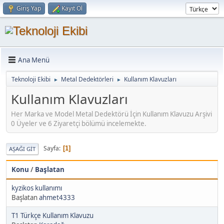
Giriş Yap
Kayıt Ol
Ana Menü
Teknoloji Ekibi
Metal Dedektörleri
Kullanım Klavuzları
►
►
Kullanım Klavuzları
Her Marka ve Model Metal Dedektörü İçin Kullanım Klavuzu Arşivi
0 Üyeler ve 6 Ziyaretçi bölümü incelemekte.
Sayfa
1
AŞAĞI GIT
Konu
/
Başlatan
kyzikos kullanımı
Başlatan
ahmet4333
T1 Türkçe Kullanım Klavuzu