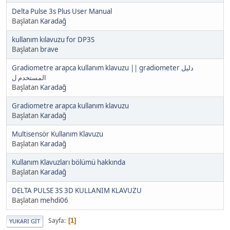
Delta Pulse 3s Plus User Manual
Başlatan
Karadağ
kullanım kılavuzu for DP3S
Başlatan
brave
Gradiometre arapca kullanım klavuzu || gradiometer دليل
المستخدم ل
Başlatan
Karadağ
Gradiometre arapca kullanım klavuzu
Başlatan
Karadağ
Multisensör Kullanım Klavuzu
Başlatan
Karadağ
Kullanım Klavuzları bölümü hakkında
Başlatan
Karadağ
DELTA PULSE 3S 3D KULLANIM KLAVUZU
Başlatan
mehdi06
Sayfa
1
YUKARI GIT