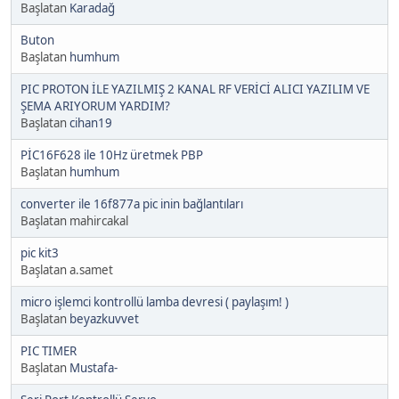
Başlatan
Karadağ
Buton
Başlatan
humhum
PIC PROTON İLE YAZILMIŞ 2 KANAL RF VERİCİ ALICI YAZILIM VE
ŞEMA ARIYORUM YARDIM?
Başlatan
cihan19
PİC16F628 ile 10Hz üretmek PBP
Başlatan
humhum
converter ile 16f877a pic inin bağlantıları
Başlatan mahircakal
pic kit3
Başlatan a.samet
micro işlemci kontrollü lamba devresi ( paylaşım! )
Başlatan
beyazkuvvet
PIC TIMER
Başlatan
Mustafa-