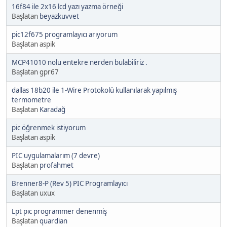
16f84 ile 2x16 lcd yazı yazma örneği
Başlatan
beyazkuvvet
pic12f675 programlayıcı arıyorum
Başlatan aspik
MCP41010 nolu entekre nerden bulabiliriz .
Başlatan gpr67
dallas 18b20 ile 1-Wire Protokolü kullanılarak yapılmış
termometre
Başlatan
Karadağ
pic öğrenmek istiyorum
Başlatan aspik
PIC uygulamalarım (7 devre)
Başlatan
profahmet
Brenner8-P (Rev 5) PIC Programlayıcı
Başlatan uxux
Lpt pıc programmer denenmiş
Başlatan
quardian