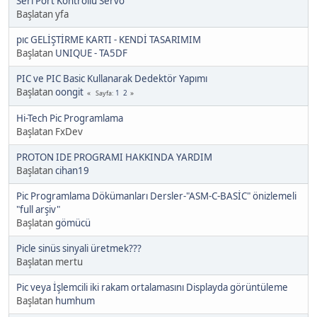
Seri Port Kontrollü Servo
Başlatan yfa
pıc GELİŞTİRME KARTI - KENDİ TASARIMIM
Başlatan
UNIQUE - TA5DF
PIC ve PIC Basic Kullanarak Dedektör Yapımı
Başlatan
oongit
1
2
Sayfa
Hi-Tech Pic Programlama
Başlatan FxDev
PROTON IDE PROGRAMI HAKKINDA YARDIM
Başlatan
cihan19
Pic Programlama Dökümanları Dersler-"ASM-C-BASİC" önizlemeli
"full arşiv"
Başlatan
gömücü
Picle sinüs sinyali üretmek???
Başlatan mertu
Pic veya İşlemcili iki rakam ortalamasını Displayda görüntüleme
Başlatan
humhum