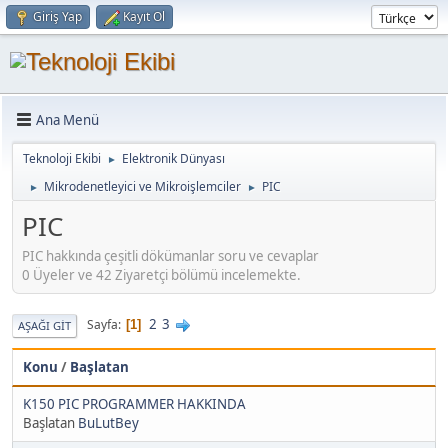
Giriş Yap
Kayıt Ol
Ana Menü
Teknoloji Ekibi
Elektronik Dünyası
►
Mikrodenetleyici ve Mikroişlemciler
PIC
►
►
PIC
PIC hakkında çeşitli dökümanlar soru ve cevaplar
0 Üyeler ve 42 Ziyaretçi bölümü incelemekte.
2
3
Sayfa
1
AŞAĞI GIT
Konu
/
Başlatan
K150 PIC PROGRAMMER HAKKINDA
Başlatan
BuLutBey