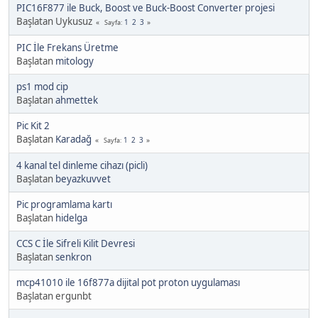
PIC16F877 ile Buck, Boost ve Buck-Boost Converter projesi
Başlatan Uykusuz
1
2
3
Sayfa
PIC İle Frekans Üretme
Başlatan
mitology
ps1 mod cip
Başlatan
ahmettek
Pic Kit 2
Başlatan
Karadağ
1
2
3
Sayfa
4 kanal tel dinleme cihazı (picli)
Başlatan
beyazkuvvet
Pic programlama kartı
Başlatan
hidelga
CCS C İle Sifreli Kilit Devresi
Başlatan
senkron
mcp41010 ile 16f877a dijital pot proton uygulaması
Başlatan ergunbt