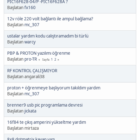
PIC16F628-04/P -PIC16F628A ?
Başlatan
fx160
12v röle 220 volt bağlantı ile ampul bağlama?
Başlatan
mc_307
ustalar yardım kodu calıştıramadım bi türlü
Başlatan
warcy
PBP & PROTON yazılımı öğrenme
Başlatan
pro-TR
1
2
Sayfa
RF KONTROL ÇALIŞMIYOR
Başlatan angarali38
proton + öğrenmeye başlıyorum takıldım yardım
Başlatan
mc_307
brenner9 usb pic programlama devresi
Başlatan
jickata
16f84 te çıkış amperini yükseltme yardım
Başlatan mirtaza
8x8 dotmatrix kayan yazı