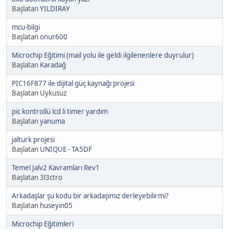
Başlatan
YILDIRAY
mcu-bilgi
Başlatan
onur600
Microchip Eğitimi (mail yolu ile geldi ilgilenenlere duyrulur)
Başlatan
Karadağ
PIC16F877 ile dijital güç kaynağı projesi
Başlatan Uykusuz
pic kontrollü lcd li timer yardım
Başlatan
yanuma
jalturk projesi
Başlatan
UNIQUE - TA5DF
Temel Jalv2 Kavramları Rev1
Başlatan 3l3ctro
Arkadaşlar şu kodu bir arkadaşımız derleyebilirmi?
Başlatan
huseyin05
Microchip Eğitimleri