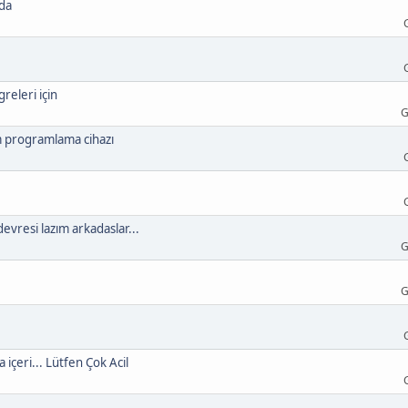
ada
releri için
G
 programlama cihazı
devresi lazım arkadaslar...
G
G
içeri... Lütfen Çok Acil