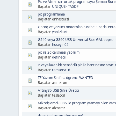
Pic ve Atmel için ortak programlayıcı Şeması Bur
Başlatan
UNIQUE - TA5DF
pic programlama
Başlatan enhasterzi
x prog ve yazılımı motorolanın 68hc11 serisi enteg
Başlatan
yanlızkurt
G540 veya G840 USB Universal Bios GAL eeprom
Başlatan
huseyin05
pıc ıle 2d calısması yapılırmı
Başlatan
defineciii
ır veya lazer-ldr sensörlü pic ile bant nesne sayıcı 
Başlatan
ramsona16
TE-Yazılım Sınıfına ögrenci-WANTED
Başlatan asenkron
ATtiny85 USB Şifre Üretici
Başlatan teslacoil
Mikroişlemci 8086 ile program yazmayı bilen varsa 
Başlatan afcnrmz
dspic kodlamayı bilen var mı?