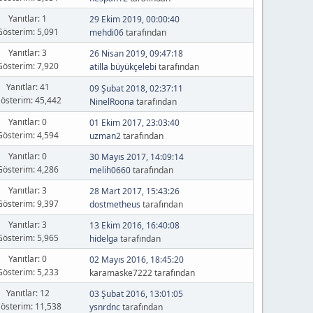
Yanıtlar: 1
29 Ekim 2019, 00:00:40
Gösterim: 5,091
mehdi06
tarafından
Yanıtlar: 3
26 Nisan 2019, 09:47:18
Gösterim: 7,920
atilla büyükçelebi
tarafından
Yanıtlar: 41
09 Şubat 2018, 02:37:11
österim: 45,442
NinelRoona
tarafından
Yanıtlar: 0
01 Ekim 2017, 23:03:40
Gösterim: 4,594
uzman2
tarafından
Yanıtlar: 0
30 Mayıs 2017, 14:09:14
Gösterim: 4,286
melih0660
tarafından
Yanıtlar: 3
28 Mart 2017, 15:43:26
Gösterim: 9,397
dostmetheus
tarafından
Yanıtlar: 3
13 Ekim 2016, 16:40:08
Gösterim: 5,965
hidelga
tarafından
Yanıtlar: 0
02 Mayıs 2016, 18:45:20
Gösterim: 5,233
karamaske7222 tarafından
Yanıtlar: 12
03 Şubat 2016, 13:01:05
österim: 11,538
ysnrdnc
tarafından