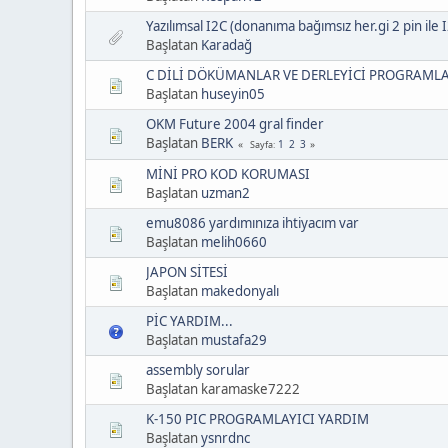
Yazılımsal I2C (donanıma bağımsız her.gi 2 pin ile I2
Başlatan
Karadağ
C DİLİ DÖKÜMANLAR VE DERLEYİCİ PROGRAMLA
Başlatan
huseyin05
OKM Future 2004 gral finder
Başlatan
BERK
1
2
3
Sayfa
MİNİ PRO KOD KORUMASI
Başlatan
uzman2
emu8086 yardımınıza ihtiyacım var
Başlatan
melih0660
JAPON SİTESİ
Başlatan
makedonyalı
PİC YARDIM...
Başlatan
mustafa29
assembly sorular
Başlatan karamaske7222
K-150 PIC PROGRAMLAYICI YARDIM
Başlatan
ysnrdnc