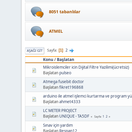
8051 tabanlılar
ATMEL
2
Sayfa
1
AŞAĞI GIT
Konu
/
Başlatan
Mikroislemciler icin Dijital Filtre Yazilimi(ücretsiz)
Başlatan
pulseo
Atmega fusebit doctor
Başlatan
fikret196868
arduino ile atmel işlemci kurtarma ve program y
Başlatan
ahmet4333
LC METER PROJECT
Başlatan
UNIQUE - TA5DF
1
2
Sayfa
Sınav için yardım
Başlatan
Respan12