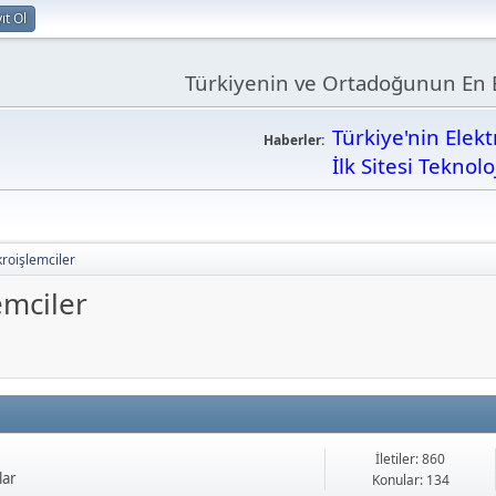
ıt Ol
Türkiyenin ve Ortadoğunun En B
Türkiye'nin Elek
Haberler:
İlk Sitesi Teknolo
kroişlemciler
emciler
İletiler: 860
lar
Konular: 134