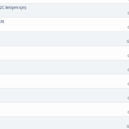
C iletişimi için)
RI
G
G