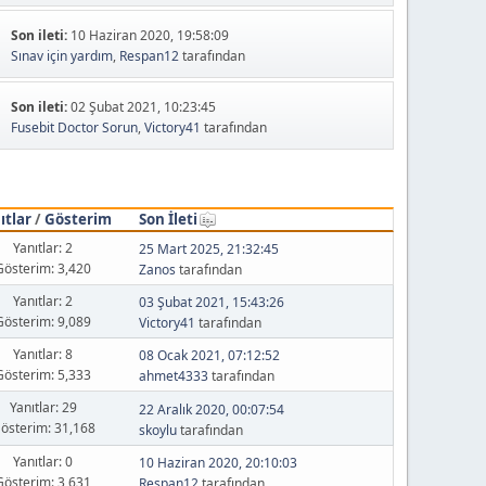
Son ileti:
10 Haziran 2020, 19:58:09
Sınav için yardım
,
Respan12
tarafından
Son ileti:
02 Şubat 2021, 10:23:45
Fusebit Doctor Sorun
,
Victory41
tarafından
ıtlar
/
Gösterim
Son İleti
Yanıtlar: 2
25 Mart 2025, 21:32:45
Gösterim: 3,420
Zanos
tarafından
Yanıtlar: 2
03 Şubat 2021, 15:43:26
Gösterim: 9,089
Victory41
tarafından
Yanıtlar: 8
08 Ocak 2021, 07:12:52
Gösterim: 5,333
ahmet4333
tarafından
Yanıtlar: 29
22 Aralık 2020, 00:07:54
österim: 31,168
skoylu
tarafından
Yanıtlar: 0
10 Haziran 2020, 20:10:03
Gösterim: 3,631
Respan12
tarafından