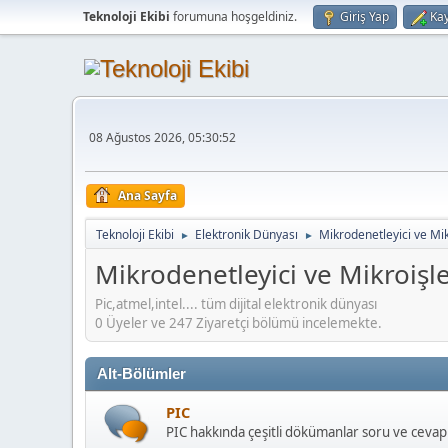
Teknoloji Ekibi
forumuna hoşgeldiniz.
Giriş Yap
Kay
08 Ağustos 2026, 05:30:52
Ana Sayfa
Teknoloji Ekibi
Elektronik Dünyası
Mikrodenetleyici ve Mi
►
►
Mikrodenetleyici ve Mikroişl
Pic,atmel,intel.... tüm dijital elektronik dünyası
0 Üyeler ve 247 Ziyaretçi bölümü incelemekte.
Alt-Bölümler
PIC
PIC hakkında çeşitli dökümanlar soru ve cevap