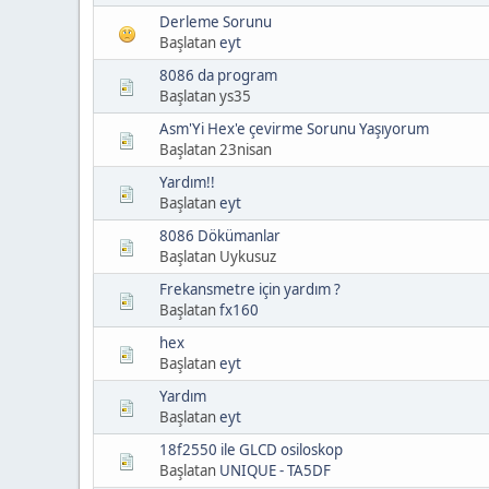
Derleme Sorunu
Başlatan
eyt
8086 da program
Başlatan ys35
Asm'Yi Hex'e çevirme Sorunu Yaşıyorum
Başlatan 23nisan
Yardım!!
Başlatan
eyt
8086 Dökümanlar
Başlatan Uykusuz
Frekansmetre için yardım ?
Başlatan
fx160
hex
Başlatan
eyt
Yardım
Başlatan
eyt
18f2550 ile GLCD osiloskop
Başlatan
UNIQUE - TA5DF