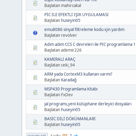
Başlatan mahircakal
PİC İLE EFEKTLİ IŞIK UYGULAMASI
Başlatan
huseyin05
emu8086 sinyal filtreleme kodu için yardım
Başlatan revolver
Adım adım CCS C devreleri ile PIC programlama 1
Başlatan ademir226
KAMERALI ARAÇ
Başlatan ceki_94
ARM yada CortexM3 kullanan varmı?
Başlatan
Karadağ
MSP430 Programlama Kitabı
Başlatan FxDev
jal programı,yeni kütüphane derleyici dosyaları
Başlatan
huseyin05
BASİC DİLİ DÖKÜMANLARI
Başlatan
huseyin05
2
Sayfa
1