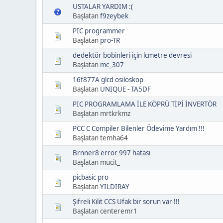
USTALAR YARDIM :(
Başlatan
f9zeybek
PIC programmer
Başlatan
pro-TR
dedektör bobinleri için lcmetre devresi
Başlatan
mc_307
16f877A glcd osiloskop
Başlatan
UNIQUE - TA5DF
PIC PROGRAMLAMA İLE KÖPRÜ TİPİ İNVERTÖR
Başlatan mrtkrkmz
PCC C Compiler Bilenler Ödevime Yardım !!!
Başlatan temha64
Brnner8 error 997 hatası
Başlatan mucit_
picbasic pro
Başlatan
YILDIRAY
Şifreli Kilit CCS Ufak bir sorun var !!!
Başlatan centeremr1