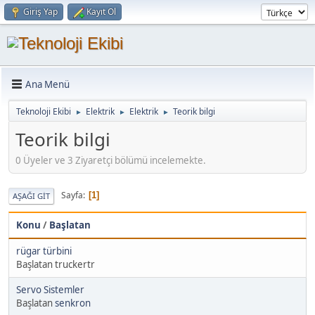
Giriş Yap
Kayıt Ol
Ana Menü
Teknoloji Ekibi
Elektrik
Elektrik
Teorik bilgi
►
►
►
Teorik bilgi
0 Üyeler ve 3 Ziyaretçi bölümü incelemekte.
Sayfa
1
AŞAĞI GIT
Konu
/
Başlatan
rügar türbini
Başlatan truckertr
Servo Sistemler
Başlatan
senkron