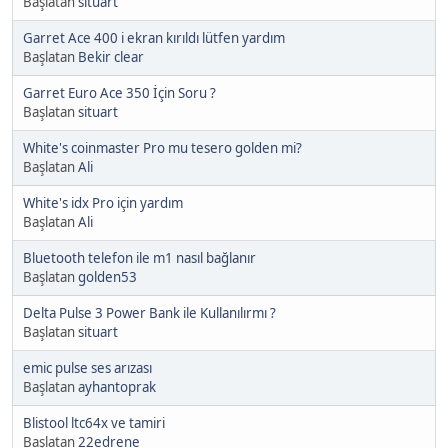
Başlatan
situart
Garret Ace 400 i ekran kırıldı lütfen yardım
Başlatan
Bekir clear
Garret Euro Ace 350 İçin Soru ?
Başlatan
situart
White's coinmaster Pro mu tesero golden mi?
Başlatan
Ali
White's idx Pro için yardım
Başlatan
Ali
Bluetooth telefon ile m1 nasıl bağlanır
Başlatan
golden53
Delta Pulse 3 Power Bank ile Kullanılırmı ?
Başlatan
situart
emic pulse ses arızası
Başlatan
ayhantoprak
Blistool ltc64x ve tamiri
Başlatan
22edrene