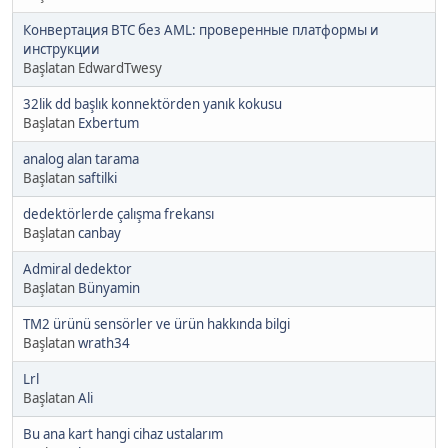
Конвертация BTC без AML: проверенные платформы и
инструкции
Başlatan EdwardTwesy
32lik dd başlık konnektörden yanık kokusu
Başlatan
Exbertum
analog alan tarama
Başlatan
saftilki
dedektörlerde çalışma frekansı
Başlatan
canbay
Admiral dedektor
Başlatan
Bünyamin
TM2 ürünü sensörler ve ürün hakkında bilgi
Başlatan
wrath34
Lrl
Başlatan
Ali
Bu ana kart hangi cihaz ustalarım