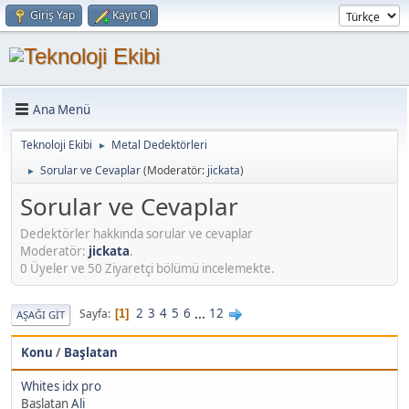
Giriş Yap
Kayıt Ol
Ana Menü
Teknoloji Ekibi
Metal Dedektörleri
►
Sorular ve Cevaplar
(Moderatör:
jickata
)
►
Sorular ve Cevaplar
Dedektörler hakkında sorular ve cevaplar
Moderatör:
jickata
.
0 Üyeler ve 50 Ziyaretçi bölümü incelemekte.
2
3
4
5
6
...
12
Sayfa
1
AŞAĞI GIT
Konu
/
Başlatan
Whites idx pro
Başlatan
Ali