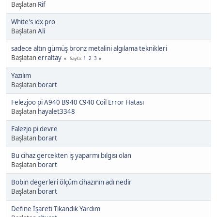
Başlatan
Rif
White's idx pro
Başlatan
Ali
sadece altın gümüş bronz metalini algılama teknikleri
Başlatan
erraltay
1
2
3
Sayfa
Yazılım
Başlatan
borart
Felezjoo pi A940 B940 C940 Coil Error Hatası
Başlatan
hayalet3348
Falezjo pi devre
Başlatan
borart
Bu cihaz gercekten iş yaparmı bılgısı olan
Başlatan
borart
Bobin degerleri ölçüm cihazının adı nedir
Başlatan
borart
Define İşareti Tıkandık Yardım