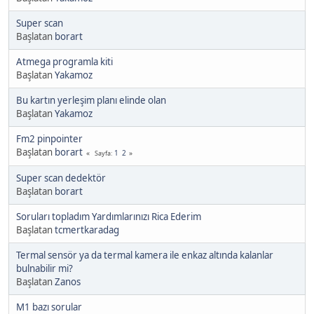
Super scan
Başlatan
borart
Atmega programla kiti
Başlatan
Yakamoz
Bu kartın yerleşim planı elinde olan
Başlatan
Yakamoz
Fm2 pinpointer
Başlatan
borart
1
2
Sayfa
Super scan dedektör
Başlatan
borart
Soruları topladım Yardımlarınızı Rica Ederim
Başlatan
tcmertkaradag
Termal sensör ya da termal kamera ile enkaz altında kalanlar
bulnabilir mi?
Başlatan
Zanos
M1 bazı sorular