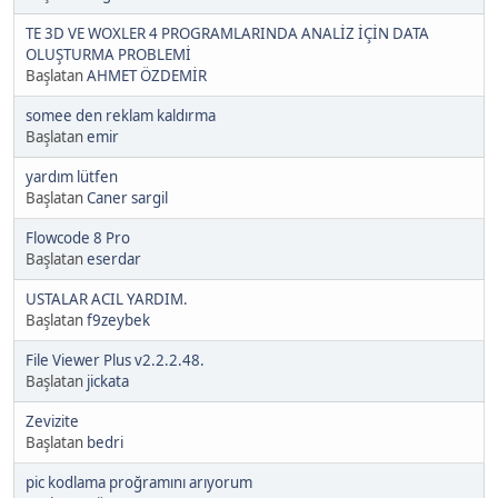
TE 3D VE WOXLER 4 PROGRAMLARINDA ANALİZ İÇİN DATA
OLUŞTURMA PROBLEMİ
Başlatan
AHMET ÖZDEMİR
somee den reklam kaldırma
Başlatan
emir
yardım lütfen
Başlatan
Caner sargil
Flowcode 8 Pro
Başlatan
eserdar
USTALAR ACIL YARDIM.
Başlatan
f9zeybek
File Viewer Plus v2.2.2.48.
Başlatan
jickata
Zevizite
Başlatan
bedri
pic kodlama proğramını arıyorum