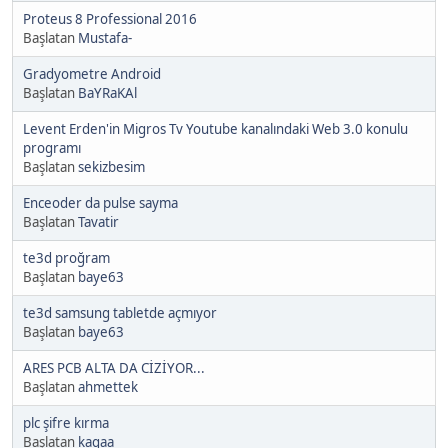
Proteus 8 Professional 2016
Başlatan
Mustafa-
Gradyometre Android
Başlatan
BaYRaKAl
Levent Erden'in Migros Tv Youtube kanalındaki Web 3.0 konulu
programı
Başlatan
sekizbesim
Enceoder da pulse sayma
Başlatan
Tavatir
te3d proğram
Başlatan
baye63
te3d samsung tabletde açmıyor
Başlatan
baye63
ARES PCB ALTA DA CİZİYOR...
Başlatan
ahmettek
plc şifre kırma
Başlatan
kagaa