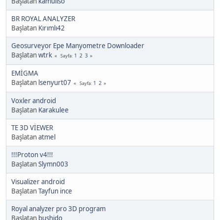
Başlatan
kamuliso
BR ROYAL ANALYZER
Başlatan
Kırımlı42
Geosurveyor Epe Manyometre Downloader
Başlatan
wtrk
1
2
3
Sayfa
EMİGMA
Başlatan
lsenyurt07
1
2
Sayfa
Voxler android
Başlatan
Karakulee
TE 3D VİEWER
Başlatan
atmel
!!!Proton v4!!!
Başlatan
Slymn003
Visualizer android
Başlatan
Tayfun ince
Royal analyzer pro 3D program
Başlatan
bushido