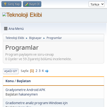
Giriş Yap
Kayıt Ol
Ana Menü
Teknoloji Ekibi
Bigisayar
Programlar
►
►
Programlar
Program paylaşımı ve soru-cevap
0 Üyeler ve 59 Ziyaretçi bölümü incelemekte.
2
3
4
Sayfa
1
AŞAĞI GIT
Konu
/
Başlatan
Gradyometre Android APK
Başlatan
hakaneymen
Gradiometre analiz programı Windows için