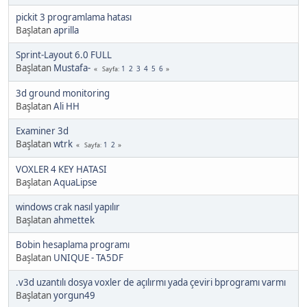
pickit 3 programlama hatası
Başlatan
aprilla
Sprint-Layout 6.0 FULL
Başlatan
Mustafa-
1
2
3
4
5
6
Sayfa
3d ground monitoring
Başlatan
Ali HH
Examiner 3d
Başlatan
wtrk
1
2
Sayfa
VOXLER 4 KEY HATASI
Başlatan
AquaLipse
windows crak nasıl yapılır
Başlatan
ahmettek
Bobin hesaplama programı
Başlatan
UNIQUE - TA5DF
.v3d uzantılı dosya voxler de açılırmı yada çeviri bprogramı varmı
Başlatan
yorgun49