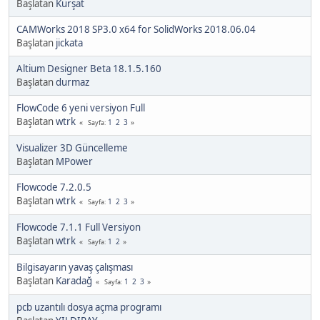
Başlatan
Kürşat
CAMWorks 2018 SP3.0 x64 for SolidWorks 2018.06.04
Başlatan
jickata
Altium Designer Beta 18.1.5.160
Başlatan
durmaz
FlowCode 6 yeni versiyon Full
Başlatan
wtrk
1
2
3
Sayfa
Visualizer 3D Güncelleme
Başlatan
MPower
Flowcode 7.2.0.5
Başlatan
wtrk
1
2
3
Sayfa
Flowcode 7.1.1 Full Versiyon
Başlatan
wtrk
1
2
Sayfa
Bilgisayarın yavaş çalışması
Başlatan
Karadağ
1
2
3
Sayfa
pcb uzantılı dosya açma programı