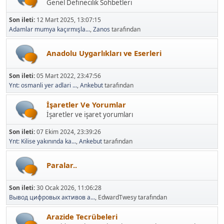
Genel Definecilik Sohbetleri
Son ileti:
12 Mart 2025, 13:07:15
Adamlar mumya kaçırmışla...
,
Zanos
tarafından
Anadolu Uygarlıkları ve Eserleri
Son ileti:
05 Mart 2022, 23:47:56
Ynt: osmanli yer adlari ...
,
Ankebut
tarafından
İşaretler Ve Yorumlar
İşaretler ve işaret yorumları
Son ileti:
07 Ekim 2024, 23:39:26
Ynt: Kilise yakınında ka...
,
Ankebut
tarafından
Paralar..
Son ileti:
30 Ocak 2026, 11:06:28
Вывод цифровых активов а...
, EdwardTwesy tarafından
Arazide Tecrübeleri