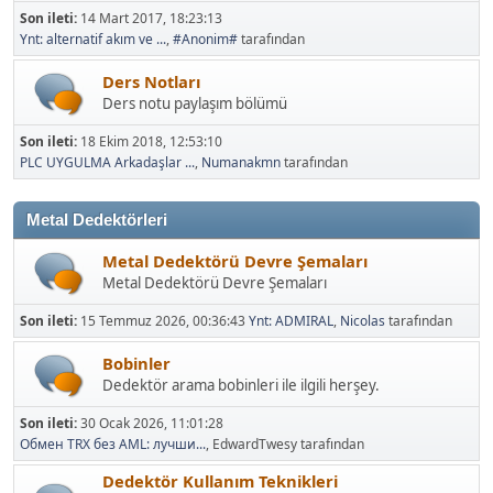
Son ileti:
14 Mart 2017, 18:23:13
Ynt: alternatif akım ve ...
,
#Anonim#
tarafından
Ders Notları
Ders notu paylaşım bölümü
Son ileti:
18 Ekim 2018, 12:53:10
PLC UYGULMA Arkadaşlar ...
,
Numanakmn
tarafından
Metal Dedektörleri
Metal Dedektörü Devre Şemaları
Metal Dedektörü Devre Şemaları
Son ileti:
15 Temmuz 2026, 00:36:43
Ynt: ADMIRAL
,
Nicolas
tarafından
Bobinler
Dedektör arama bobinleri ile ilgili herşey.
Son ileti:
30 Ocak 2026, 11:01:28
Обмен TRX без AML: лучши...
, EdwardTwesy tarafından
Dedektör Kullanım Teknikleri