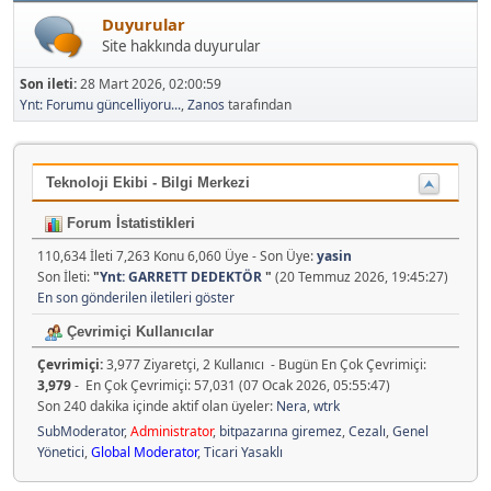
Duyurular
Site hakkında duyurular
Son ileti:
28 Mart 2026, 02:00:59
Ynt: Forumu güncelliyoru...
,
Zanos
tarafından
Teknoloji Ekibi - Bilgi Merkezi
Forum İstatistikleri
110,634 İleti 7,263 Konu 6,060 Üye - Son Üye:
yasin
Son İleti:
"
Ynt: GARRETT DEDEKTÖR
"
(20 Temmuz 2026, 19:45:27)
En son gönderilen iletileri göster
Çevrimiçi Kullanıcılar
Çevrimiçi:
3,977 Ziyaretçi, 2 Kullanıcı - Bugün En Çok Çevrimiçi:
3,979
- En Çok Çevrimiçi: 57,031 (07 Ocak 2026, 05:55:47)
Son 240 dakika içinde aktif olan üyeler:
Nera
,
wtrk
SubModerator
,
Administrator
,
bitpazarına giremez
,
Cezalı
,
Genel
Yönetici
,
Global Moderator
,
Ticari Yasaklı