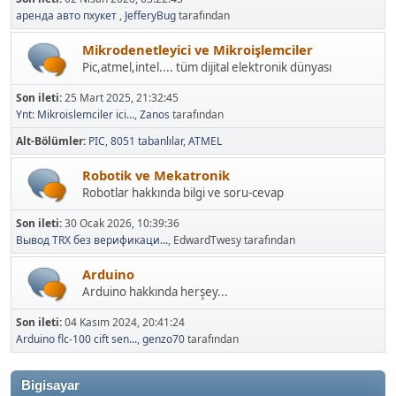
аренда авто пхукет
,
JefferyBug
tarafından
Mikrodenetleyici ve Mikroişlemciler
Pic,atmel,intel.... tüm dijital elektronik dünyası
Son ileti:
25 Mart 2025, 21:32:45
Ynt: Mikroislemciler ici...
,
Zanos
tarafından
Alt-Bölümler
PIC
8051 tabanlılar
ATMEL
Robotik ve Mekatronik
Robotlar hakkında bilgi ve soru-cevap
Son ileti:
30 Ocak 2026, 10:39:36
Вывод TRX без верификаци...
, EdwardTwesy tarafından
Arduino
Arduino hakkında herşey...
Son ileti:
04 Kasım 2024, 20:41:24
Arduino flc-100 cift sen...
,
genzo70
tarafından
Bigisayar