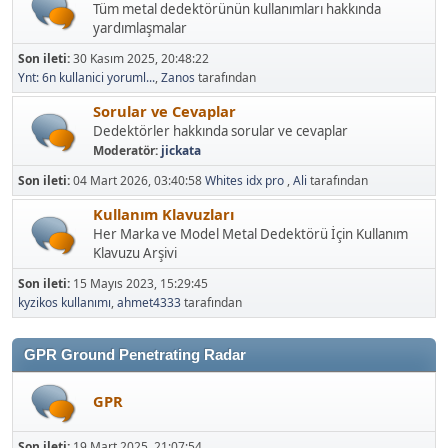
Tüm metal dedektörünün kullanımları hakkında
yardımlaşmalar
Son ileti:
30 Kasım 2025, 20:48:22
Ynt: 6n kullanici yoruml...
,
Zanos
tarafından
Sorular ve Cevaplar
Dedektörler hakkında sorular ve cevaplar
Moderatör:
jickata
Son ileti:
04 Mart 2026, 03:40:58
Whites idx pro
,
Ali
tarafından
Kullanım Klavuzları
Her Marka ve Model Metal Dedektörü İçin Kullanım
Klavuzu Arşivi
Son ileti:
15 Mayıs 2023, 15:29:45
kyzikos kullanımı
,
ahmet4333
tarafından
GPR Ground Penetrating Radar
GPR
Son ileti:
19 Mart 2025, 21:07:54