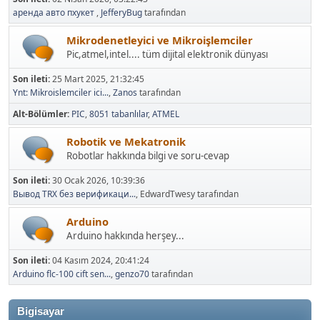
аренда авто пхукет
,
JefferyBug
tarafından
Mikrodenetleyici ve Mikroişlemciler
Pic,atmel,intel.... tüm dijital elektronik dünyası
Son ileti:
25 Mart 2025, 21:32:45
Ynt: Mikroislemciler ici...
,
Zanos
tarafından
Alt-Bölümler
PIC
8051 tabanlılar
ATMEL
Robotik ve Mekatronik
Robotlar hakkında bilgi ve soru-cevap
Son ileti:
30 Ocak 2026, 10:39:36
Вывод TRX без верификаци...
, EdwardTwesy tarafından
Arduino
Arduino hakkında herşey...
Son ileti:
04 Kasım 2024, 20:41:24
Arduino flc-100 cift sen...
,
genzo70
tarafından
Bigisayar