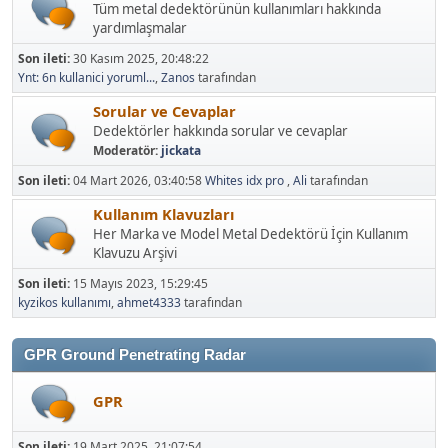
Tüm metal dedektörünün kullanımları hakkında
yardımlaşmalar
Son ileti:
30 Kasım 2025, 20:48:22
Ynt: 6n kullanici yoruml...
,
Zanos
tarafından
Sorular ve Cevaplar
Dedektörler hakkında sorular ve cevaplar
Moderatör:
jickata
Son ileti:
04 Mart 2026, 03:40:58
Whites idx pro
,
Ali
tarafından
Kullanım Klavuzları
Her Marka ve Model Metal Dedektörü İçin Kullanım
Klavuzu Arşivi
Son ileti:
15 Mayıs 2023, 15:29:45
kyzikos kullanımı
,
ahmet4333
tarafından
GPR Ground Penetrating Radar
GPR
Son ileti:
19 Mart 2025, 21:07:54