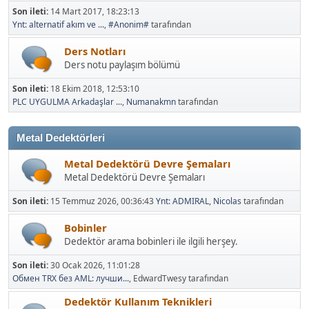
Son ileti:
14 Mart 2017, 18:23:13
Ynt: alternatif akım ve ...
,
#Anonim#
tarafından
Ders Notları
Ders notu paylaşım bölümü
Son ileti:
18 Ekim 2018, 12:53:10
PLC UYGULMA Arkadaşlar ...
,
Numanakmn
tarafından
Metal Dedektörleri
Metal Dedektörü Devre Şemaları
Metal Dedektörü Devre Şemaları
Son ileti:
15 Temmuz 2026, 00:36:43
Ynt: ADMIRAL
,
Nicolas
tarafından
Bobinler
Dedektör arama bobinleri ile ilgili herşey.
Son ileti:
30 Ocak 2026, 11:01:28
Обмен TRX без AML: лучши...
, EdwardTwesy tarafından
Dedektör Kullanım Teknikleri