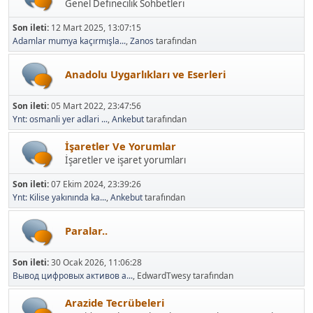
Genel Definecilik Sohbetleri
Son ileti:
12 Mart 2025, 13:07:15
Adamlar mumya kaçırmışla...
,
Zanos
tarafından
Anadolu Uygarlıkları ve Eserleri
Son ileti:
05 Mart 2022, 23:47:56
Ynt: osmanli yer adlari ...
,
Ankebut
tarafından
İşaretler Ve Yorumlar
İşaretler ve işaret yorumları
Son ileti:
07 Ekim 2024, 23:39:26
Ynt: Kilise yakınında ka...
,
Ankebut
tarafından
Paralar..
Son ileti:
30 Ocak 2026, 11:06:28
Вывод цифровых активов а...
, EdwardTwesy tarafından
Arazide Tecrübeleri