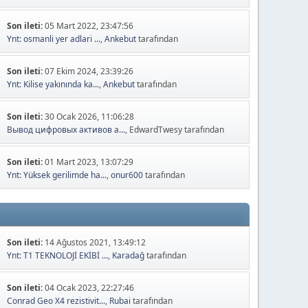
Son ileti:
05 Mart 2022, 23:47:56
Ynt: osmanli yer adlari ...
,
Ankebut
tarafından
Son ileti:
07 Ekim 2024, 23:39:26
Ynt: Kilise yakınında ka...
,
Ankebut
tarafından
Son ileti:
30 Ocak 2026, 11:06:28
Вывод цифровых активов а...
, EdwardTwesy tarafından
Son ileti:
01 Mart 2023, 13:07:29
Ynt: Yüksek gerilimde ha...
,
onur600
tarafından
Son ileti:
14 Ağustos 2021, 13:49:12
Ynt: T1 TEKNOLOJİ EKİBİ ...
,
Karadağ
tarafından
Son ileti:
04 Ocak 2023, 22:27:46
Conrad Geo X4 rezistivit...
,
Rubai
tarafından