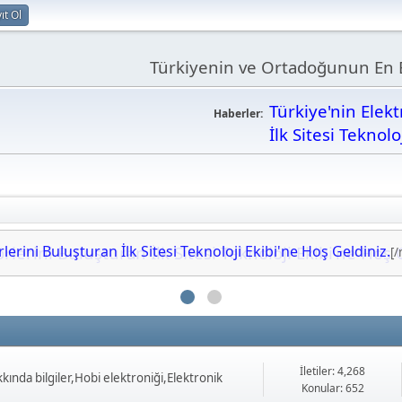
ıt Ol
Türkiyenin ve Ortadoğunun En B
Türkiye'nin Elek
Haberler:
İlk Sitesi Teknolo
lerini Buluşturan İlk Sitesi Teknoloji Ekibi'ne Hoş 
erini Buluşturan İlk Sitesi Teknoloji Ekibi'ne Hoş Geldiniz.
[
İletiler: 4,268
ında bilgiler,Hobi elektroniği,Elektronik
Konular: 652