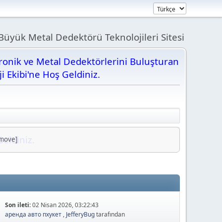
üyük Metal Dedektörü Teknolojileri Sitesi
tronik ve Metal Dedektörlerini Buluşturan
ji Ekibi'ne Hoş Geldiniz.
Geldiniz.
/move]
Son ileti:
02 Nisan 2026, 03:22:43
аренда авто пхукет
,
JefferyBug
tarafından