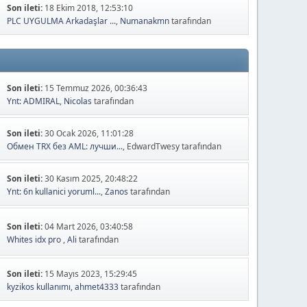
Son ileti:
18 Ekim 2018, 12:53:10
PLC UYGULMA Arkadaşlar ...
,
Numanakmn
tarafından
Son ileti:
15 Temmuz 2026, 00:36:43
Ynt: ADMIRAL
,
Nicolas
tarafından
Son ileti:
30 Ocak 2026, 11:01:28
Обмен TRX без AML: лучши...
, EdwardTwesy tarafından
Son ileti:
30 Kasım 2025, 20:48:22
Ynt: 6n kullanici yoruml...
,
Zanos
tarafından
Son ileti:
04 Mart 2026, 03:40:58
Whites idx pro
,
Ali
tarafından
Son ileti:
15 Mayıs 2023, 15:29:45
kyzikos kullanımı
,
ahmet4333
tarafından