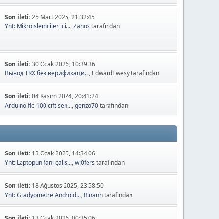
Son ileti:
25 Mart 2025, 21:32:45
Ynt: Mikroislemciler ici...
,
Zanos
tarafından
Son ileti:
30 Ocak 2026, 10:39:36
Вывод TRX без верификаци...
, EdwardTwesy tarafından
Son ileti:
04 Kasım 2024, 20:41:24
Arduino flc-100 cift sen...
,
genzo70
tarafından
Son ileti:
13 Ocak 2025, 14:34:06
Ynt: Laptopun fanı çalış...
,
wl0fers
tarafından
Son ileti:
18 Ağustos 2025, 23:58:50
Ynt: Gradyometre Android...
,
Blnann
tarafından
Son ileti:
13 Ocak 2026, 00:35:06