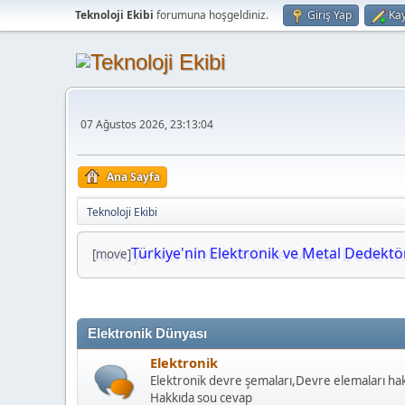
Teknoloji Ekibi
forumuna hoşgeldiniz.
Giriş Yap
Kay
07 Ağustos 2026, 23:13:04
Ana Sayfa
Teknoloji Ekibi
Türkiye'nin Elektronik ve Metal Dedektör
Türkiye'nin Elektronik ve Metal Dedektörl
[move]
Elektronik Dünyası
Elektronik
Elektronik devre şemaları,Devre elemaları hakk
Hakkıda sou cevap