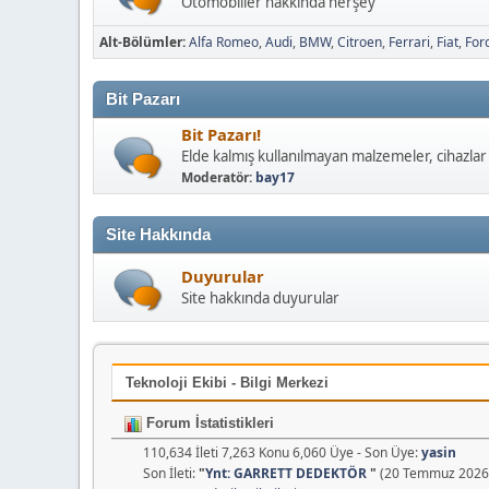
Otomobiller hakkında herşey
Alt-Bölümler
Alfa Romeo
Audi
BMW
Citroen
Ferrari
Fiat
For
Bit Pazarı
Bit Pazarı!
Elde kalmış kullanılmayan malzemeler, cihazlar 
Moderatör:
bay17
Site Hakkında
Duyurular
Site hakkında duyurular
Teknoloji Ekibi - Bilgi Merkezi
Forum İstatistikleri
110,634 İleti 7,263 Konu 6,060 Üye - Son Üye:
yasin
Son İleti:
"
Ynt: GARRETT DEDEKTÖR
"
(20 Temmuz 2026,