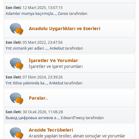
Son ileti:
12 Mart 2025, 13:07:15
Adamlar mumya kaçırmışla...
,
Zanos
tarafından
Anadolu Uygarlıkları ve Eserleri
Son ileti:
05 Mart 2022, 23:47:56
Ynt: osmanli yer adlari ...
,
Ankebut
tarafından
İşaretler Ve Yorumlar
İşaretler ve işaret yorumları
Son ileti:
07 Ekim 2024, 23:39:26
Ynt: Kilise yakınında ka...
,
Ankebut
tarafından
Paralar..
Son ileti:
30 Ocak 2026, 11:06:28
Вывод цифровых активов а...
, EdwardTwesy tarafından
Arazide Tecrübeleri
Arazide yapılan testler, alınan sonuçlar ve yorumlar