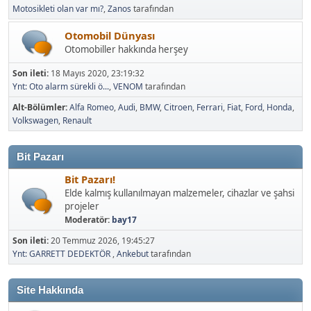
Motosikleti olan var mı?
,
Zanos
tarafından
Otomobil Dünyası
Otomobiller hakkında herşey
Son ileti:
18 Mayıs 2020, 23:19:32
Ynt: Oto alarm sürekli ö...
,
VENOM
tarafından
Alt-Bölümler
Alfa Romeo
Audi
BMW
Citroen
Ferrari
Fiat
Ford
Honda
Volkswagen
Renault
Bit Pazarı
Bit Pazarı!
Elde kalmış kullanılmayan malzemeler, cihazlar ve şahsi
projeler
Moderatör:
bay17
Son ileti:
20 Temmuz 2026, 19:45:27
Ynt: GARRETT DEDEKTÖR
,
Ankebut
tarafından
Site Hakkında