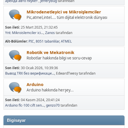
аренда авто пхукет
,
JefferyBug
tarafından
Mikrodenetleyici ve Mikroişlemciler
Pic,atmel,intel.... tüm dijital elektronik dünyası
Son ileti:
25 Mart 2025, 21:32:45
Ynt: Mikroislemciler ici...
,
Zanos
tarafından
Alt-Bölümler
PIC
8051 tabanlılar
ATMEL
Robotik ve Mekatronik
Robotlar hakkında bilgi ve soru-cevap
Son ileti:
30 Ocak 2026, 10:39:36
Вывод TRX без верификаци...
, EdwardTwesy tarafından
Arduino
Arduino hakkında herşey...
Son ileti:
04 Kasım 2024, 20:41:24
Arduino flc-100 cift sen...
,
genzo70
tarafından
Bigisayar