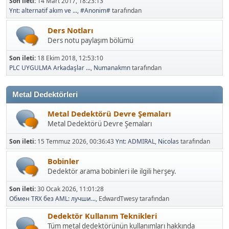
Son ileti:
14 Mart 2017, 18:23:13
Ynt: alternatif akım ve ...
,
#Anonim#
tarafından
Ders Notları
Ders notu paylaşım bölümü
Son ileti:
18 Ekim 2018, 12:53:10
PLC UYGULMA Arkadaşlar ...
,
Numanakmn
tarafından
Metal Dedektörleri
Metal Dedektörü Devre Şemaları
Metal Dedektörü Devre Şemaları
Son ileti:
15 Temmuz 2026, 00:36:43
Ynt: ADMIRAL
,
Nicolas
tarafından
Bobinler
Dedektör arama bobinleri ile ilgili herşey.
Son ileti:
30 Ocak 2026, 11:01:28
Обмен TRX без AML: лучши...
, EdwardTwesy tarafından
Dedektör Kullanım Teknikleri
Tüm metal dedektörünün kullanımları hakkında