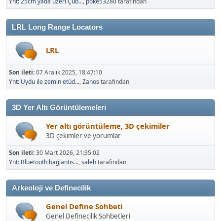
Ynt: 25cm yada üzeri Çub...
,
poke53280
tarafından
LRL Long Range Locators
LRL
Son ileti:
07 Aralık 2025, 18:47:10
Ynt: Uydu ile zemin etüd...
,
Zanos
tarafından
3D Yer Altı Görüntülemeleri
Yer altı görüntüleme, 3D çekimiler
3D çekimler ve yorumlar
Son ileti:
30 Mart 2026, 21:35:02
Ynt: Bluetooth bağlantıs...
,
saleh
tarafından
Arkeoloji ve Definecilik
Genel Define Sohbeti
Genel Definecilik Sohbetleri