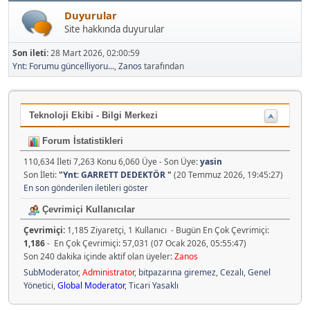
Duyurular
Site hakkında duyurular
Son ileti:
28 Mart 2026, 02:00:59
Ynt: Forumu güncelliyoru...
,
Zanos
tarafından
Teknoloji Ekibi - Bilgi Merkezi
Forum İstatistikleri
110,634 İleti 7,263 Konu 6,060 Üye - Son Üye:
yasin
Son İleti:
"
Ynt: GARRETT DEDEKTÖR
"
(20 Temmuz 2026, 19:45:27)
En son gönderilen iletileri göster
Çevrimiçi Kullanıcılar
Çevrimiçi:
1,185 Ziyaretçi, 1 Kullanıcı - Bugün En Çok Çevrimiçi:
1,186
- En Çok Çevrimiçi: 57,031 (07 Ocak 2026, 05:55:47)
Son 240 dakika içinde aktif olan üyeler:
Zanos
SubModerator
,
Administrator
,
bitpazarına giremez
,
Cezalı
,
Genel
Yönetici
,
Global Moderator
,
Ticari Yasaklı