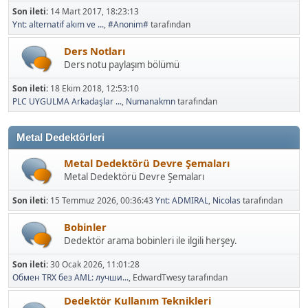
Son ileti:
14 Mart 2017, 18:23:13
Ynt: alternatif akım ve ...
,
#Anonim#
tarafından
Ders Notları
Ders notu paylaşım bölümü
Son ileti:
18 Ekim 2018, 12:53:10
PLC UYGULMA Arkadaşlar ...
,
Numanakmn
tarafından
Metal Dedektörleri
Metal Dedektörü Devre Şemaları
Metal Dedektörü Devre Şemaları
Son ileti:
15 Temmuz 2026, 00:36:43
Ynt: ADMIRAL
,
Nicolas
tarafından
Bobinler
Dedektör arama bobinleri ile ilgili herşey.
Son ileti:
30 Ocak 2026, 11:01:28
Обмен TRX без AML: лучши...
, EdwardTwesy tarafından
Dedektör Kullanım Teknikleri