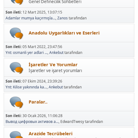
Genel Definecilik Sohbetleri
Son ileti:
12 Mart 2025, 13:07:15
Adamlar mumya kaçırmışla...
,
Zanos
tarafından
Anadolu Uygarlıkları ve Eserleri
Son ileti:
05 Mart 2022, 23:47:56
Ynt: osmanli yer adlari ...
,
Ankebut
tarafından
İşaretler Ve Yorumlar
İşaretler ve işaret yorumları
Son ileti:
07 Ekim 2024, 23:39:26
Ynt: Kilise yakınında ka...
,
Ankebut
tarafından
Paralar..
Son ileti:
30 Ocak 2026, 11:06:28
Вывод цифровых активов а...
, EdwardTwesy tarafından
Arazide Tecrübeleri