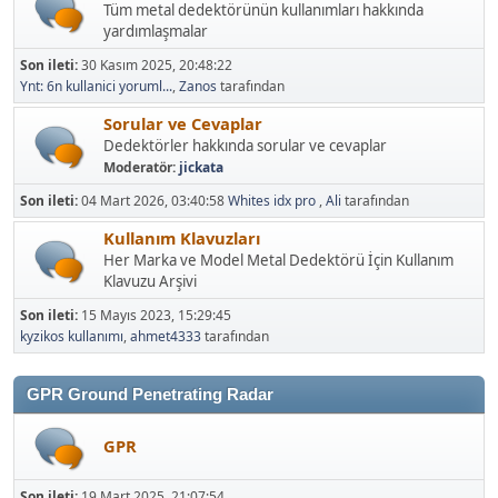
Tüm metal dedektörünün kullanımları hakkında
yardımlaşmalar
Son ileti:
30 Kasım 2025, 20:48:22
Ynt: 6n kullanici yoruml...
,
Zanos
tarafından
Sorular ve Cevaplar
Dedektörler hakkında sorular ve cevaplar
Moderatör:
jickata
Son ileti:
04 Mart 2026, 03:40:58
Whites idx pro
,
Ali
tarafından
Kullanım Klavuzları
Her Marka ve Model Metal Dedektörü İçin Kullanım
Klavuzu Arşivi
Son ileti:
15 Mayıs 2023, 15:29:45
kyzikos kullanımı
,
ahmet4333
tarafından
GPR Ground Penetrating Radar
GPR
Son ileti:
19 Mart 2025, 21:07:54