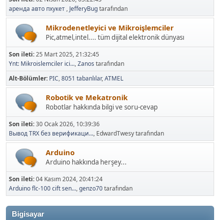
аренда авто пхукет
,
JefferyBug
tarafından
Mikrodenetleyici ve Mikroişlemciler
Pic,atmel,intel.... tüm dijital elektronik dünyası
Son ileti:
25 Mart 2025, 21:32:45
Ynt: Mikroislemciler ici...
,
Zanos
tarafından
Alt-Bölümler
PIC
8051 tabanlılar
ATMEL
Robotik ve Mekatronik
Robotlar hakkında bilgi ve soru-cevap
Son ileti:
30 Ocak 2026, 10:39:36
Вывод TRX без верификаци...
, EdwardTwesy tarafından
Arduino
Arduino hakkında herşey...
Son ileti:
04 Kasım 2024, 20:41:24
Arduino flc-100 cift sen...
,
genzo70
tarafından
Bigisayar