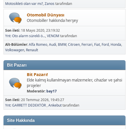
Motosikleti olan var mı?
,
Zanos
tarafından
Otomobil Dünyası
Otomobiller hakkında herşey
Son ileti:
18 Mayıs 2020, 23:19:32
Ynt: Oto alarm sürekli ö...
,
VENOM
tarafından
Alt-Bölümler
Alfa Romeo
Audi
BMW
Citroen
Ferrari
Fiat
Ford
Honda
Volkswagen
Renault
Bit Pazarı
Bit Pazarı!
Elde kalmış kullanılmayan malzemeler, cihazlar ve şahsi
projeler
Moderatör:
bay17
Son ileti:
20 Temmuz 2026, 19:45:27
Ynt: GARRETT DEDEKTÖR
,
Ankebut
tarafından
Site Hakkında