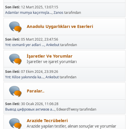
Son ileti:
12 Mart 2025, 13:07:15
Adamlar mumya kaçırmışla...
,
Zanos
tarafından
Anadolu Uygarlıkları ve Eserleri
Son ileti:
05 Mart 2022, 23:47:56
Ynt: osmanli yer adlari ...
,
Ankebut
tarafından
İşaretler Ve Yorumlar
İşaretler ve işaret yorumları
Son ileti:
07 Ekim 2024, 23:39:26
Ynt: Kilise yakınında ka...
,
Ankebut
tarafından
Paralar..
Son ileti:
30 Ocak 2026, 11:06:28
Вывод цифровых активов а...
, EdwardTwesy tarafından
Arazide Tecrübeleri
Arazide yapılan testler, alınan sonuçlar ve yorumlar