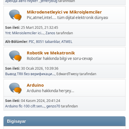
аренда авто пхукет
,
JefferyBug
tarafından
Mikrodenetleyici ve Mikroişlemciler
Pic,atmel,intel.... tüm dijital elektronik dünyası
Son ileti:
25 Mart 2025, 21:32:45
Ynt: Mikroislemciler ici...
,
Zanos
tarafından
Alt-Bölümler
PIC
8051 tabanlılar
ATMEL
Robotik ve Mekatronik
Robotlar hakkında bilgi ve soru-cevap
Son ileti:
30 Ocak 2026, 10:39:36
Вывод TRX без верификаци...
, EdwardTwesy tarafından
Arduino
Arduino hakkında herşey...
Son ileti:
04 Kasım 2024, 20:41:24
Arduino flc-100 cift sen...
,
genzo70
tarafından
Bigisayar