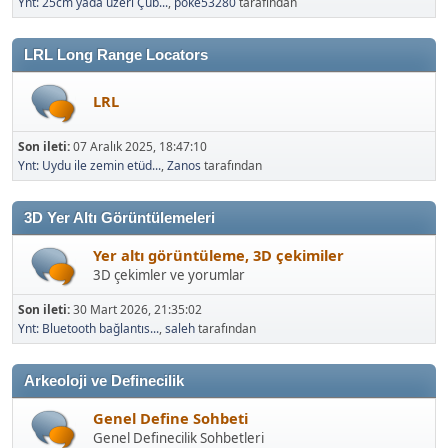
Ynt: 25cm yada üzeri Çub...
,
poke53280
tarafından
LRL Long Range Locators
LRL
Son ileti:
07 Aralık 2025, 18:47:10
Ynt: Uydu ile zemin etüd...
,
Zanos
tarafından
3D Yer Altı Görüntülemeleri
Yer altı görüntüleme, 3D çekimiler
3D çekimler ve yorumlar
Son ileti:
30 Mart 2026, 21:35:02
Ynt: Bluetooth bağlantıs...
,
saleh
tarafından
Arkeoloji ve Definecilik
Genel Define Sohbeti
Genel Definecilik Sohbetleri