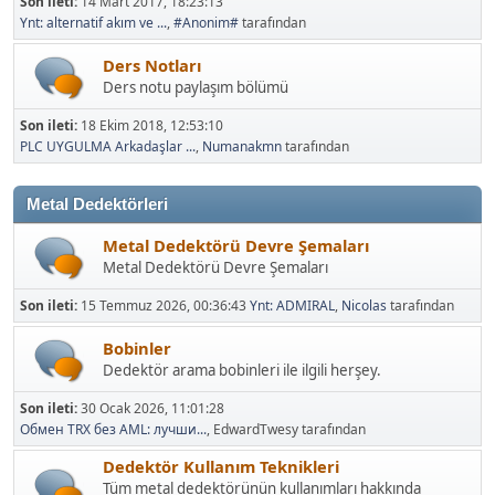
Son ileti:
14 Mart 2017, 18:23:13
Ynt: alternatif akım ve ...
,
#Anonim#
tarafından
Ders Notları
Ders notu paylaşım bölümü
Son ileti:
18 Ekim 2018, 12:53:10
PLC UYGULMA Arkadaşlar ...
,
Numanakmn
tarafından
Metal Dedektörleri
Metal Dedektörü Devre Şemaları
Metal Dedektörü Devre Şemaları
Son ileti:
15 Temmuz 2026, 00:36:43
Ynt: ADMIRAL
,
Nicolas
tarafından
Bobinler
Dedektör arama bobinleri ile ilgili herşey.
Son ileti:
30 Ocak 2026, 11:01:28
Обмен TRX без AML: лучши...
, EdwardTwesy tarafından
Dedektör Kullanım Teknikleri
Tüm metal dedektörünün kullanımları hakkında