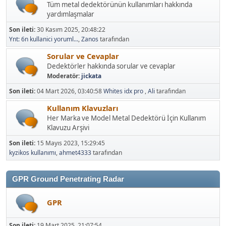
yardımlaşmalar
Son ileti:
30 Kasım 2025, 20:48:22
Ynt: 6n kullanici yoruml...
,
Zanos
tarafından
Sorular ve Cevaplar
Dedektörler hakkında sorular ve cevaplar
Moderatör:
jickata
Son ileti:
04 Mart 2026, 03:40:58
Whites idx pro
,
Ali
tarafından
Kullanım Klavuzları
Her Marka ve Model Metal Dedektörü İçin Kullanım
Klavuzu Arşivi
Son ileti:
15 Mayıs 2023, 15:29:45
kyzikos kullanımı
,
ahmet4333
tarafından
GPR Ground Penetrating Radar
GPR
Son ileti:
19 Mart 2025, 21:07:54