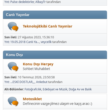
Canlı Yayınlar
TeknolojiEkibi Canlı Yayınlar
Son ileti:
27 Ağustos 2023, 15:36:10
Ynt: 19.05.2018 Canlı Ya...
,
veycellk
tarafından
Konu Dışı
Konu Dışı Herşey
Sohbet Muhabbet
Son ileti:
10 Temmuz 2026, 23:50:58
Ynt: ...ESKİ DOSTLAR,,,
,
Ankebut
tarafından
Alt-Bölümler
Fotoğrafcılık
Edebiyat ve Müzik
Doğa Av ve Balık
Motosiklet
Definecinin vazgeçilmez ulaşım ve kaçış aracı :)
Son ileti:
14 Haziran 2025, 12:06:41