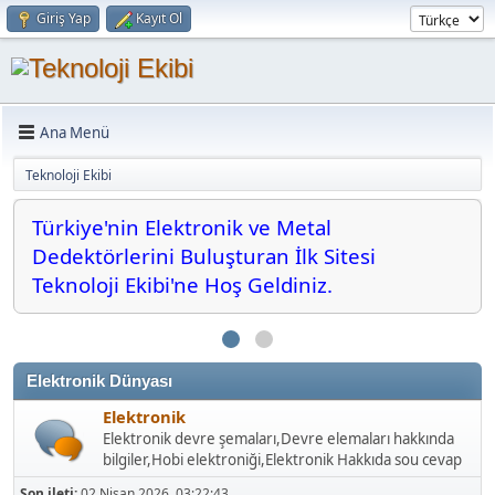
Giriş Yap
Kayıt Ol
Ana Menü
Teknoloji Ekibi
Türkiye'nin Elektronik ve Metal
Türkiye'nin Elektronik ve Metal Dedektörlerini
[move]
Buluşturan İlk Sitesi Teknoloji Ekibi'ne Hoş Geldiniz.
Dedektörlerini Buluşturan İlk Sitesi
[/move]
Teknoloji Ekibi'ne Hoş Geldiniz.
Elektronik Dünyası
Elektronik
Elektronik devre şemaları,Devre elemaları hakkında
bilgiler,Hobi elektroniği,Elektronik Hakkıda sou cevap
Son ileti:
02 Nisan 2026, 03:22:43