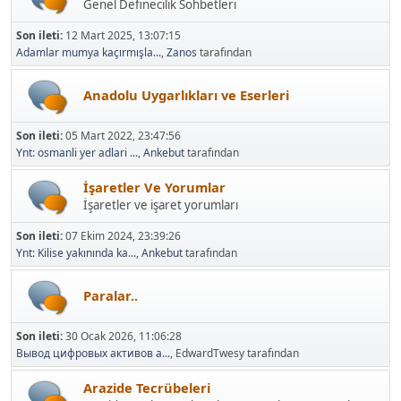
Son ileti:
12 Mart 2025, 13:07:15
Adamlar mumya kaçırmışla...
,
Zanos
tarafından
Anadolu Uygarlıkları ve Eserleri
Son ileti:
05 Mart 2022, 23:47:56
Ynt: osmanli yer adlari ...
,
Ankebut
tarafından
İşaretler Ve Yorumlar
İşaretler ve işaret yorumları
Son ileti:
07 Ekim 2024, 23:39:26
Ynt: Kilise yakınında ka...
,
Ankebut
tarafından
Paralar..
Son ileti:
30 Ocak 2026, 11:06:28
Вывод цифровых активов а...
, EdwardTwesy tarafından
Arazide Tecrübeleri
Arazide yapılan testler, alınan sonuçlar ve yorumlar