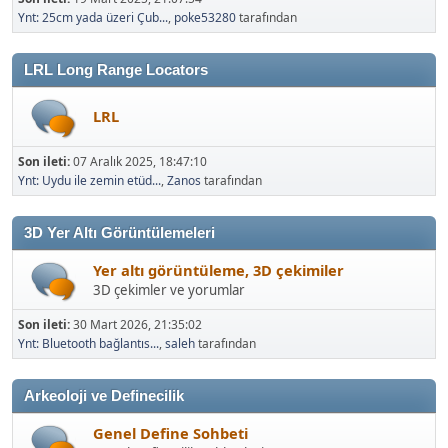
Ynt: 25cm yada üzeri Çub...
,
poke53280
tarafından
LRL Long Range Locators
LRL
Son ileti:
07 Aralık 2025, 18:47:10
Ynt: Uydu ile zemin etüd...
,
Zanos
tarafından
3D Yer Altı Görüntülemeleri
Yer altı görüntüleme, 3D çekimiler
3D çekimler ve yorumlar
Son ileti:
30 Mart 2026, 21:35:02
Ynt: Bluetooth bağlantıs...
,
saleh
tarafından
Arkeoloji ve Definecilik
Genel Define Sohbeti
Genel Definecilik Sohbetleri