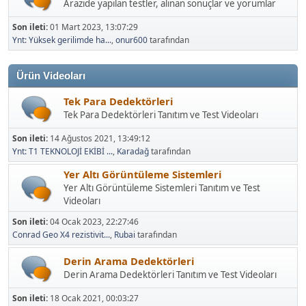
Son ileti:
01 Mart 2023, 13:07:29
Ynt: Yüksek gerilimde ha...
,
onur600
tarafından
Ürün Videoları
Tek Para Dedektörleri
Tek Para Dedektörleri Tanıtım ve Test Videoları
Son ileti:
14 Ağustos 2021, 13:49:12
Ynt: T1 TEKNOLOJİ EKİBİ ...
,
Karadağ
tarafından
Yer Altı Görüntüleme Sistemleri
Yer Altı Görüntüleme Sistemleri Tanıtım ve Test
Videoları
Son ileti:
04 Ocak 2023, 22:27:46
Conrad Geo X4 rezistivit...
,
Rubai
tarafından
Derin Arama Dedektörleri
Derin Arama Dedektörleri Tanıtım ve Test Videoları
Son ileti:
18 Ocak 2021, 00:03:27
Ynt: Pulse dedektörler
,
AlbayTr
tarafından