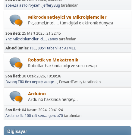
аренда авто пхукет
,
JefferyBug
tarafından
Mikrodenetleyici ve Mikroişlemciler
Pic,atmel,intel.... tüm dijital elektronik dünyası
Son ileti:
25 Mart 2025, 21:32:45
Ynt: Mikroislemciler ici...
,
Zanos
tarafından
Alt-Bölümler
PIC
8051 tabanlılar
ATMEL
Robotik ve Mekatronik
Robotlar hakkında bilgi ve soru-cevap
Son ileti:
30 Ocak 2026, 10:39:36
Вывод TRX без верификаци...
, EdwardTwesy tarafından
Arduino
Arduino hakkında herşey...
Son ileti:
04 Kasım 2024, 20:41:24
Arduino flc-100 cift sen...
,
genzo70
tarafından
Bigisayar