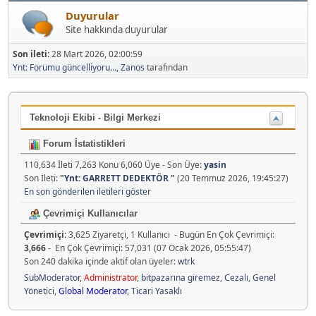
Duyurular
Site hakkında duyurular
Son ileti:
28 Mart 2026, 02:00:59
Ynt: Forumu güncelliyoru...
,
Zanos
tarafından
Teknoloji Ekibi - Bilgi Merkezi
Forum İstatistikleri
110,634 İleti 7,263 Konu 6,060 Üye - Son Üye:
yasin
Son İleti:
"
Ynt: GARRETT DEDEKTÖR
"
(20 Temmuz 2026, 19:45:27)
En son gönderilen iletileri göster
Çevrimiçi Kullanıcılar
Çevrimiçi:
3,625 Ziyaretçi, 1 Kullanıcı - Bugün En Çok Çevrimiçi:
3,666
- En Çok Çevrimiçi: 57,031 (07 Ocak 2026, 05:55:47)
Son 240 dakika içinde aktif olan üyeler:
wtrk
SubModerator
,
Administrator
,
bitpazarına giremez
,
Cezalı
,
Genel
Yönetici
,
Global Moderator
,
Ticari Yasaklı