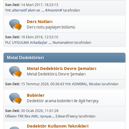
Son ileti:
14 Mart 2017, 18:23:13
Ynt: alternatif akım ve ...
,
#Anonim#
tarafından
Ders Notları
Ders notu paylaşım bölümü
Son ileti:
18 Ekim 2018, 12:53:10
PLC UYGULMA Arkadaşlar ...
,
Numanakmn
tarafından
Metal Dedektörleri
Metal Dedektörü Devre Şemaları
Metal Dedektörü Devre Şemaları
Son ileti:
15 Temmuz 2026, 00:36:43
Ynt: ADMIRAL
,
Nicolas
tarafından
Bobinler
Dedektör arama bobinleri ile ilgili herşey.
Son ileti:
30 Ocak 2026, 11:01:28
Обмен TRX без AML: лучши...
, EdwardTwesy tarafından
Dedektör Kullanım Teknikleri
Tüm metal dedektörünün kullanımları hakkında