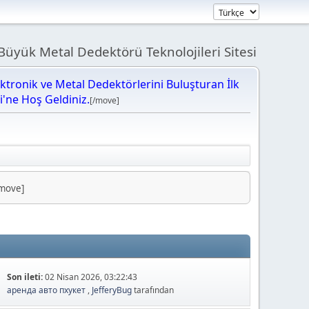
üyük Metal Dedektörü Teknolojileri Sitesi
ektronik ve Metal Dedektörlerini Buluşturan İlk
bi'ne Hoş Geldiniz.
[/move]
/move]
Son ileti:
02 Nisan 2026, 03:22:43
аренда авто пхукет
,
JefferyBug
tarafından