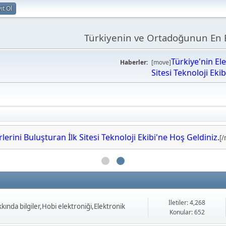
ıt Ol
Türkiyenin ve Ortadoğunun En B
Türkiye'nin El
Haberler:
[move]
Sitesi Teknoloji Eki
erini Buluşturan İlk Sitesi Teknoloji Ekibi'ne Hoş Geldiniz.
[
İletiler: 4,268
ında bilgiler,Hobi elektroniği,Elektronik
Konular: 652