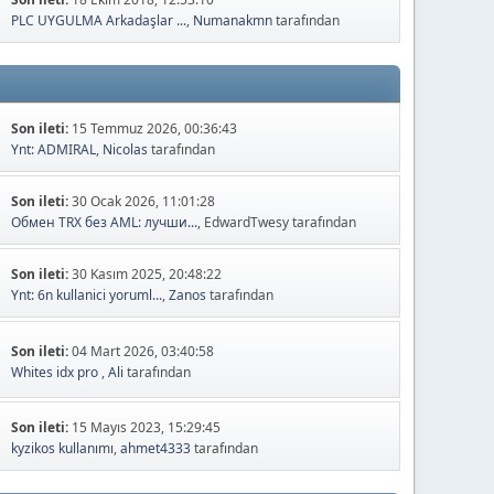
PLC UYGULMA Arkadaşlar ...
,
Numanakmn
tarafından
Son ileti:
15 Temmuz 2026, 00:36:43
Ynt: ADMIRAL
,
Nicolas
tarafından
Son ileti:
30 Ocak 2026, 11:01:28
Обмен TRX без AML: лучши...
, EdwardTwesy tarafından
Son ileti:
30 Kasım 2025, 20:48:22
Ynt: 6n kullanici yoruml...
,
Zanos
tarafından
Son ileti:
04 Mart 2026, 03:40:58
Whites idx pro
,
Ali
tarafından
Son ileti:
15 Mayıs 2023, 15:29:45
kyzikos kullanımı
,
ahmet4333
tarafından