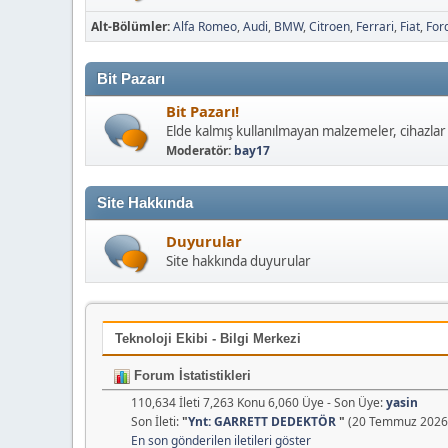
Alt-Bölümler
Alfa Romeo
Audi
BMW
Citroen
Ferrari
Fiat
For
Bit Pazarı
Bit Pazarı!
Elde kalmış kullanılmayan malzemeler, cihazlar 
Moderatör:
bay17
Site Hakkında
Duyurular
Site hakkında duyurular
Teknoloji Ekibi - Bilgi Merkezi
Forum İstatistikleri
110,634 İleti 7,263 Konu 6,060 Üye - Son Üye:
yasin
Son İleti:
"
Ynt: GARRETT DEDEKTÖR
"
(20 Temmuz 2026,
En son gönderilen iletileri göster