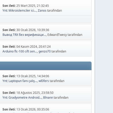
Son ileti:
25 Mart 2025, 21:32:45
Ynt: Mikroislemciler ici...
,
Zanos
tarafından
Son ileti:
30 Ocak 2026, 10:39:36
Вывод TRX без верификаци...
, EdwardTwesy tarafından
Son ileti:
04 Kasım 2024, 20:41:24
Arduino flc-100 cift sen...
,
genzo70
tarafından
Son ileti:
13 Ocak 2025, 14:34:06
Ynt: Laptopun fanı çalış...
,
wl0fers
tarafından
Son ileti:
18 Ağustos 2025, 23:58:50
Ynt: Gradyometre Android...
,
Blnann
tarafından
Son ileti:
13 Ocak 2026, 00:35:06