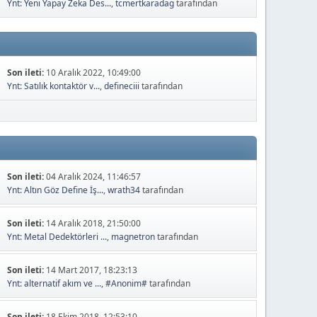
Ynt: Yeni Yapay Zeka Des...
,
tcmertkaradag
tarafından
Son ileti:
10 Aralık 2022, 10:49:00
Ynt: Satılık kontaktör v...
,
defineciii
tarafından
Son ileti:
04 Aralık 2024, 11:46:57
Ynt: Altın Göz Define İş...
,
wrath34
tarafından
Son ileti:
14 Aralık 2018, 21:50:00
Ynt: Metal Dedektörleri ...
,
magnetron
tarafından
Son ileti:
14 Mart 2017, 18:23:13
Ynt: alternatif akım ve ...
,
#Anonim#
tarafından
Son ileti:
18 Ekim 2018, 12:53:10