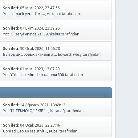
Son ileti:
05 Mart 2022, 23:47:56
Ynt: osmanli yer adlari ...
,
Ankebut
tarafından
Son ileti:
07 Ekim 2024, 23:39:26
Ynt: Kilise yakınında ka...
,
Ankebut
tarafından
Son ileti:
30 Ocak 2026, 11:06:28
Вывод цифровых активов а...
, EdwardTwesy tarafından
Son ileti:
01 Mart 2023, 13:07:29
Ynt: Yüksek gerilimde ha...
,
onur600
tarafından
Son ileti:
14 Ağustos 2021, 13:49:12
Ynt: T1 TEKNOLOJİ EKİBİ ...
,
Karadağ
tarafından
Son ileti:
04 Ocak 2023, 22:27:46
Conrad Geo X4 rezistivit...
,
Rubai
tarafından