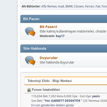
Alt-Bölümler
Alfa Romeo
Audi
BMW
Citroen
Ferrari
Fiat
For
Bit Pazarı
Bit Pazarı!
Elde kalmış kullanılmayan malzemeler, cihazlar 
Moderatör:
bay17
Site Hakkında
Duyurular
Site hakkında duyurular
Teknoloji Ekibi - Bilgi Merkezi
Forum İstatistikleri
110,634 İleti 7,263 Konu 6,060 Üye - Son Üye:
yasin
Son İleti:
"
Ynt: GARRETT DEDEKTÖR
"
(20 Temmuz 2026,
En son gönderilen iletileri göster