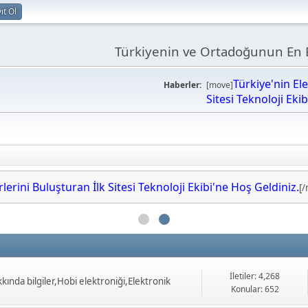
ıt Ol
Türkiyenin ve Ortadoğunun En B
Türkiye'nin El
Haberler:
[move]
Sitesi Teknoloji Eki
lerini Buluşturan İlk Sitesi Teknoloji Ekibi'ne Hoş 
erini Buluşturan İlk Sitesi Teknoloji Ekibi'ne Hoş Geldiniz.
[
İletiler: 4,268
ında bilgiler,Hobi elektroniği,Elektronik
Konular: 652