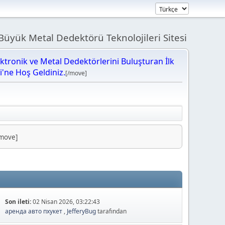
üyük Metal Dedektörü Teknolojileri Sitesi
ektronik ve Metal Dedektörlerini Buluşturan İlk
bi'ne Hoş Geldiniz.
[/move]
Geldiniz.
/move]
Son ileti:
02 Nisan 2026, 03:22:43
аренда авто пхукет
,
JefferyBug
tarafından