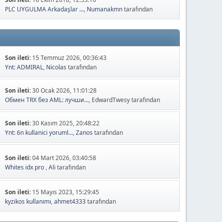
Son ileti:
18 Ekim 2018, 12:53:10
PLC UYGULMA Arkadaşlar ...
,
Numanakmn
tarafından
Son ileti:
15 Temmuz 2026, 00:36:43
Ynt: ADMIRAL
,
Nicolas
tarafından
Son ileti:
30 Ocak 2026, 11:01:28
Обмен TRX без AML: лучши...
, EdwardTwesy tarafından
Son ileti:
30 Kasım 2025, 20:48:22
Ynt: 6n kullanici yoruml...
,
Zanos
tarafından
Son ileti:
04 Mart 2026, 03:40:58
Whites idx pro
,
Ali
tarafından
Son ileti:
15 Mayıs 2023, 15:29:45
kyzikos kullanımı
,
ahmet4333
tarafından