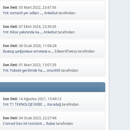
Son ileti:
05 Mart 2022, 23:47:56
Ynt: osmanli yer adlari ...
,
Ankebut
tarafından
Son ileti:
07 Ekim 2024, 23:39:26
Ynt: Kilise yakınında ka...
,
Ankebut
tarafından
Son ileti:
30 Ocak 2026, 11:06:28
Вывод цифровых активов а...
, EdwardTwesy tarafından
Son ileti:
01 Mart 2023, 13:07:29
Ynt: Yüksek gerilimde ha...
,
onur600
tarafından
Son ileti:
14 Ağustos 2021, 13:49:12
Ynt: T1 TEKNOLOJİ EKİBİ ...
,
Karadağ
tarafından
Son ileti:
04 Ocak 2023, 22:27:46
Conrad Geo X4 rezistivit...
,
Rubai
tarafından