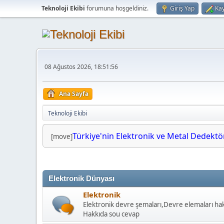
Teknoloji Ekibi
forumuna hoşgeldiniz.
Giriş Yap
Kay
08 Ağustos 2026, 18:51:56
Ana Sayfa
Teknoloji Ekibi
Türkiye'nin Elektronik ve Metal Dedektör
Türkiye'nin Elektronik ve Metal Dedektörl
[move]
Elektronik Dünyası
Elektronik
Elektronik devre şemaları,Devre elemaları hakk
Hakkıda sou cevap