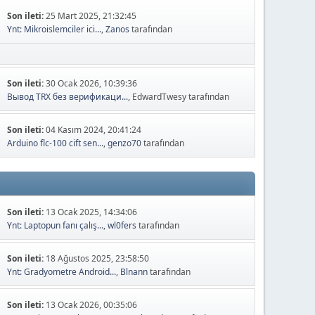
Son ileti:
25 Mart 2025, 21:32:45
Ynt: Mikroislemciler ici...
,
Zanos
tarafından
Son ileti:
30 Ocak 2026, 10:39:36
Вывод TRX без верификаци...
, EdwardTwesy tarafından
Son ileti:
04 Kasım 2024, 20:41:24
Arduino flc-100 cift sen...
,
genzo70
tarafından
Son ileti:
13 Ocak 2025, 14:34:06
Ynt: Laptopun fanı çalış...
,
wl0fers
tarafından
Son ileti:
18 Ağustos 2025, 23:58:50
Ynt: Gradyometre Android...
,
Blnann
tarafından
Son ileti:
13 Ocak 2026, 00:35:06